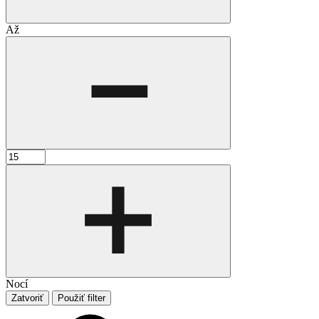
Až
Nocí
Zatvoriť
Použiť filter