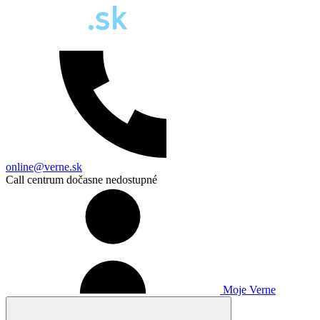
online@verne.sk
Call centrum dočasne nedostupné
Moje Verne