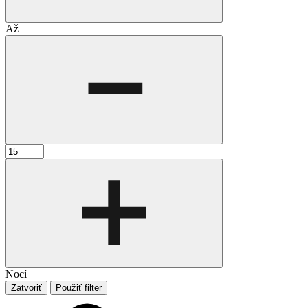
Až
Nocí
Zatvoriť
Použiť filter