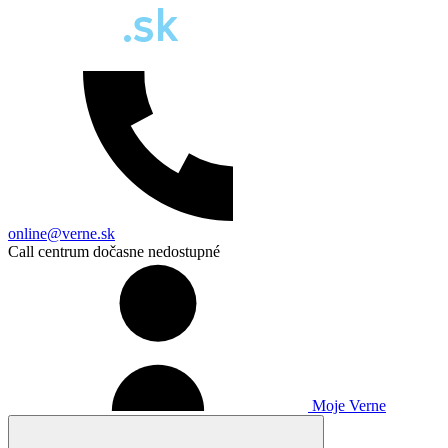
online@verne.sk
Call centrum dočasne nedostupné
Moje Verne