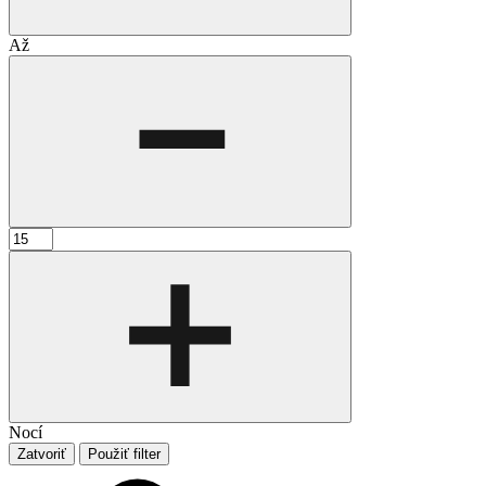
Až
Nocí
Zatvoriť
Použiť filter