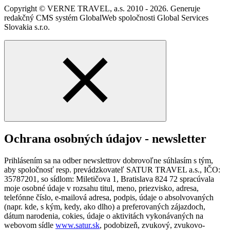
Copyright © VERNE TRAVEL, a.s. 2010 - 2026. Generuje
redakčný CMS systém GlobalWeb spoločnosti Global Services
Slovakia s.r.o.
Ochrana osobných údajov - newsletter
Prihlásením sa na odber newslettrov dobrovoľne súhlasím s tým,
aby spoločnosť resp. prevádzkovateľ SATUR TRAVEL a.s., IČO:
35787201, so sídlom: Miletičova 1, Bratislava 824 72 spracúvala
moje osobné údaje v rozsahu titul, meno, priezvisko, adresa,
telefónne číslo, e-mailová adresa, podpis, údaje o absolvovaných
(napr. kde, s kým, kedy, ako dlho) a preferovaných zájazdoch,
dátum narodenia, cokies, údaje o aktivitách vykonávaných na
webovom sídle
www.satur.sk
, podobizeň, zvukový, zvukovo-