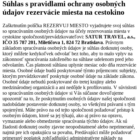
Súhlas s pravidlami ochrany osobných
údajov rezervácie miesta na cestokino
Zaškrtnutím políčka REZERVUJ MIESTO vyjadrujete svoj súhlas
so spracúvaním osobných údajov na účely rezervovania miesta v
cestokine spoločnosti/prevádzkovateľovi:
SATUR TRAVEL, a.s.,
IČO 35 787 201, Miletičova 1, 824 72 Bratislava
. Právnym
základom spracúvania osobných údajov je súhlas dotknutej osoby,
ktorý môžete kedykoľvek odvolať bez toho, aby to malo vplyv na
zákonnosť spracúvania založeného na súhlase udelenom pred jeho
odvolaním. Čas platnosti súhlasu uplynie mesiac odo dňa rezervácie
miesta. Osobné údaje budú poskytované týmto príjemcom: subjekty,
ktorým prevádzkovateľ poskytuje osobné údaje na základe zákona.
Osobné údaje nebudú poskytované do tretej krajiny alebo
medzinárodnej organizácii a ani nedôjde k profilovaniu. V súvislosti
so spracúvaním osobných údajov si Vás súčasne dovoľujeme
upozorniť na to, že poskytnutím osobných údajov našej spoločnosti
nadobúdate postavenie dotknutej osoby, so všetkými právami s tým
spojenými. Máte právo na od tejto spoločnosti požadovať prístup k
osobným údajom, ktoré sa jej týkajú, ako aj právo na opravu,
vymazanie alebo obmedzenie spracúvania týchto údajov. Ak sú
žiadosti dotknutej osoby zjavne neopodstatnené alebo neprimerané,
najmä pre ich opakujúcu sa povahu, Predávajúci môže požadovať
primeraný poplatok zohľadňujúci administratívne náklady na