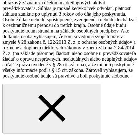
obrazový záznam za účelom marketingových aktivít
prevádzkovateľa. Súhlas je možné kedykoľvek odvolať, platnosť
súhlasu zanikne po uplynutí 3 rokov odo dňa jeho poskytnutia.
Osobné údaje nebudú sprístupnené, zverejnené a nebude dochádzať
k cezhraničnému prenosu do tretích krajín. Osobné údaje budú
poskytnuté tretím stranám na základe osobitných predpisov. Ako
dotknutá osoba vyhlasujem, že som si vedomá svojich práv v
zmysle § 28 zákona č. 122/2013 Z. z. o ochrane osobných údajov a
o zmene a doplnení niektorých zákonov v znení zákona č. 84/2014
Z. z. (na základe písomnej žiadosti alebo osobne u prevádzkovateľa
žiadať o opravu nesprávnych, neaktuálnych alebo neúplných údajov
a ďalšie práva uvedené v § 28 cit. zákona), a že mi boli poskytnuté
všetky informácie podľa § 15 cit. zákona. Zároveň vyhlasujem, že
poskytnuté osobné údaje sú pravdivé a boli poskytnuté slobodne.