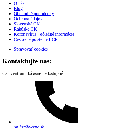
O nás
Blog
Obchodné podmienky
Ochrana údajov
Slovenské CK
Rakúske CK
Koronavírus - dôležité informácie
Cestovné poistenie ECP
Spravovať cookies
Kontaktujte nás:
Call centrum dočasne nedostupné
online@verne.sk