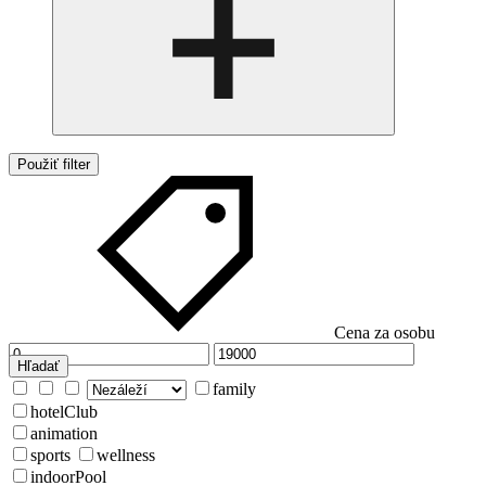
Použiť filter
Cena za osobu
Hľadať
family
hotelClub
animation
sports
wellness
indoorPool