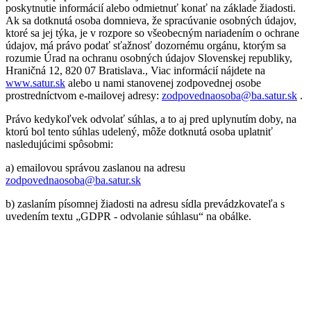
poskytnutie informácií alebo odmietnuť konať na základe žiadosti.
Ak sa dotknutá osoba domnieva, že spracúvanie osobných údajov,
ktoré sa jej týka, je v rozpore so všeobecným nariadením o ochrane
údajov, má právo podať sťažnosť dozornému orgánu, ktorým sa
rozumie Úrad na ochranu osobných údajov Slovenskej republiky,
Hraničná 12, 820 07 Bratislava., Viac informácií nájdete na
www.satur.sk
alebo u nami stanovenej zodpovednej osobe
prostredníctvom e-mailovej adresy:
zodpovednaosoba@ba.satur.sk
.
Právo kedykoľvek odvolať súhlas, a to aj pred uplynutím doby, na
ktorú bol tento súhlas udelený, môže dotknutá osoba uplatniť
nasledujúcimi spôsobmi:
a) emailovou správou zaslanou na adresu
zodpovednaosoba@ba.satur.sk
b) zaslaním písomnej žiadosti na adresu sídla prevádzkovateľa s
uvedením textu „GDPR - odvolanie súhlasu“ na obálke.