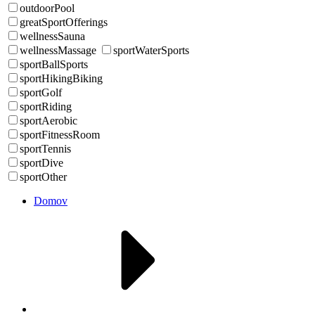
outdoorPool
greatSportOfferings
wellnessSauna
wellnessMassage
sportWaterSports
sportBallSports
sportHikingBiking
sportGolf
sportRiding
sportAerobic
sportFitnessRoom
sportTennis
sportDive
sportOther
Domov