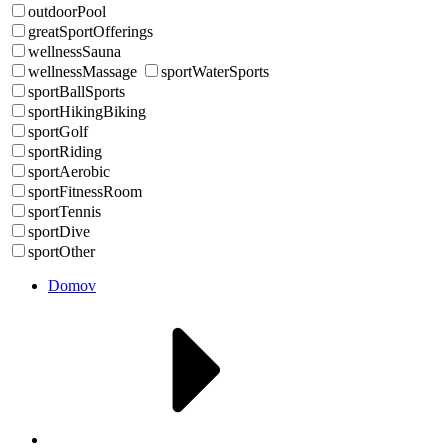
outdoorPool
greatSportOfferings
wellnessSauna
wellnessMassage
sportWaterSports
sportBallSports
sportHikingBiking
sportGolf
sportRiding
sportAerobic
sportFitnessRoom
sportTennis
sportDive
sportOther
Domov