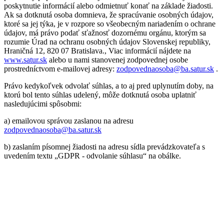
poskytnutie informácií alebo odmietnuť konať na základe žiadosti.
Ak sa dotknutá osoba domnieva, že spracúvanie osobných údajov,
ktoré sa jej týka, je v rozpore so všeobecným nariadením o ochrane
údajov, má právo podať sťažnosť dozornému orgánu, ktorým sa
rozumie Úrad na ochranu osobných údajov Slovenskej republiky,
Hraničná 12, 820 07 Bratislava., Viac informácií nájdete na
www.satur.sk
alebo u nami stanovenej zodpovednej osobe
prostredníctvom e-mailovej adresy:
zodpovednaosoba@ba.satur.sk
.
Právo kedykoľvek odvolať súhlas, a to aj pred uplynutím doby, na
ktorú bol tento súhlas udelený, môže dotknutá osoba uplatniť
nasledujúcimi spôsobmi:
a) emailovou správou zaslanou na adresu
zodpovednaosoba@ba.satur.sk
b) zaslaním písomnej žiadosti na adresu sídla prevádzkovateľa s
uvedením textu „GDPR - odvolanie súhlasu“ na obálke.