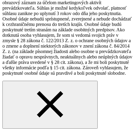
obrazový záznam za účelom marketingových aktivít
prevádzkovateľa. Súhlas je možné kedykoľvek odvolať, platnosť
súhlasu zanikne po uplynutí 3 rokov odo dňa jeho poskytnutia.
Osobné údaje nebudú sprístupnené, zverejnené a nebude dochádzať
k cezhraničnému prenosu do tretích krajín. Osobné údaje budú
poskytnuté tretím stranám na základe osobitných predpisov. Ako
dotknutá osoba vyhlasujem, že som si vedomá svojich práv v
zmysle § 28 zákona č. 122/2013 Z. z. o ochrane osobných údajov a
o zmene a doplnení niektorých zákonov v znení zákona č. 84/2014
Z. z. (na základe písomnej žiadosti alebo osobne u prevádzkovateľa
žiadať o opravu nesprávnych, neaktuálnych alebo neúplných údajov
a ďalšie práva uvedené v § 28 cit. zákona), a že mi boli poskytnuté
všetky informácie podľa § 15 cit. zákona. Zároveň vyhlasujem, že
poskytnuté osobné údaje sú pravdivé a boli poskytnuté slobodne.