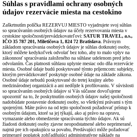
Súhlas s pravidlami ochrany osobných
údajov rezervácie miesta na cestokino
Zaškrtnutím políčka REZERVUJ MIESTO vyjadrujete svoj súhlas
so spracúvaním osobných údajov na účely rezervovania miesta v
cestokine spoločnosti/prevádzkovateľovi:
SATUR TRAVEL, a.s.,
IČO 35 787 201, Miletičova 1, 824 72 Bratislava
. Právnym
základom spracúvania osobných údajov je súhlas dotknutej osoby,
ktorý môžete kedykoľvek odvolať bez toho, aby to malo vplyv na
zákonnosť spracúvania založeného na súhlase udelenom pred jeho
odvolaním. Čas platnosti súhlasu uplynie mesiac odo dňa rezervácie
miesta. Osobné údaje budú poskytované týmto príjemcom: subjekty,
ktorým prevádzkovateľ poskytuje osobné údaje na základe zákona.
Osobné údaje nebudú poskytované do tretej krajiny alebo
medzinárodnej organizácii a ani nedôjde k profilovaniu. V súvislosti
so spracúvaním osobných údajov si Vás súčasne dovoľujeme
upozorniť na to, že poskytnutím osobných údajov našej spoločnosti
nadobúdate postavenie dotknutej osoby, so všetkými právami s tým
spojenými. Máte právo na od tejto spoločnosti požadovať prístup k
osobným údajom, ktoré sa jej týkajú, ako aj právo na opravu,
vymazanie alebo obmedzenie spracúvania týchto údajov. Ak sú
žiadosti dotknutej osoby zjavne neopodstatnené alebo neprimerané,
najmä pre ich opakujúcu sa povahu, Predávajúci môže požadovať
primeraný poplatok zohľadňujúci administratívne náklady na