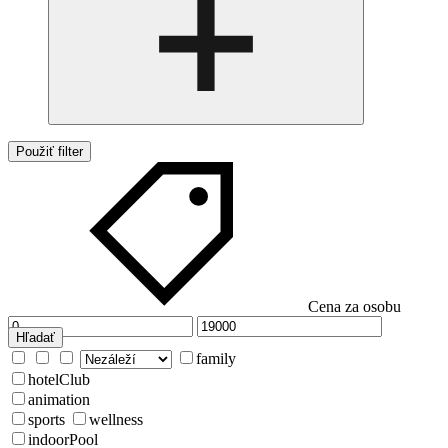
Použiť filter
Cena za osobu
Hľadať
family
hotelClub
animation
sports
wellness
indoorPool