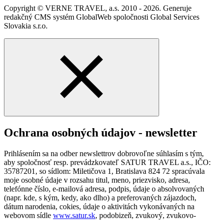
Copyright © VERNE TRAVEL, a.s. 2010 - 2026. Generuje
redakčný CMS systém GlobalWeb spoločnosti Global Services
Slovakia s.r.o.
Ochrana osobných údajov - newsletter
Prihlásením sa na odber newslettrov dobrovoľne súhlasím s tým,
aby spoločnosť resp. prevádzkovateľ SATUR TRAVEL a.s., IČO:
35787201, so sídlom: Miletičova 1, Bratislava 824 72 spracúvala
moje osobné údaje v rozsahu titul, meno, priezvisko, adresa,
telefónne číslo, e-mailová adresa, podpis, údaje o absolvovaných
(napr. kde, s kým, kedy, ako dlho) a preferovaných zájazdoch,
dátum narodenia, cokies, údaje o aktivitách vykonávaných na
webovom sídle
www.satur.sk
, podobizeň, zvukový, zvukovo-