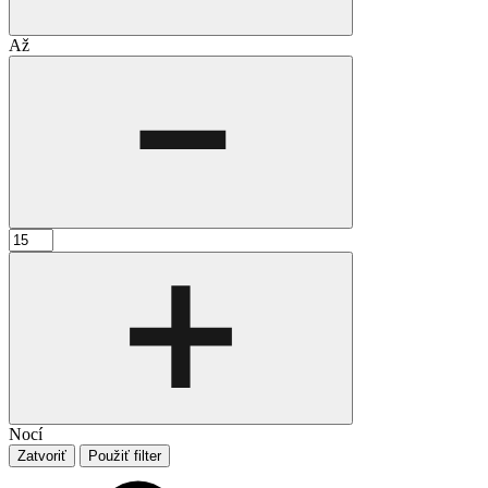
Až
Nocí
Zatvoriť
Použiť filter