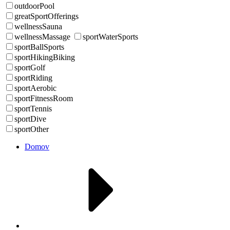
outdoorPool
greatSportOfferings
wellnessSauna
wellnessMassage
sportWaterSports
sportBallSports
sportHikingBiking
sportGolf
sportRiding
sportAerobic
sportFitnessRoom
sportTennis
sportDive
sportOther
Domov