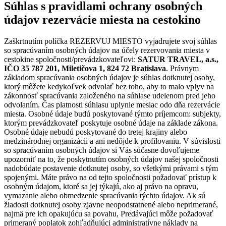
Súhlas s pravidlami ochrany osobných
údajov rezervácie miesta na cestokino
Zaškrtnutím políčka REZERVUJ MIESTO vyjadrujete svoj súhlas
so spracúvaním osobných údajov na účely rezervovania miesta v
cestokine spoločnosti/prevádzkovateľovi:
SATUR TRAVEL, a.s.,
IČO 35 787 201, Miletičova 1, 824 72 Bratislava
. Právnym
základom spracúvania osobných údajov je súhlas dotknutej osoby,
ktorý môžete kedykoľvek odvolať bez toho, aby to malo vplyv na
zákonnosť spracúvania založeného na súhlase udelenom pred jeho
odvolaním. Čas platnosti súhlasu uplynie mesiac odo dňa rezervácie
miesta. Osobné údaje budú poskytované týmto príjemcom: subjekty,
ktorým prevádzkovateľ poskytuje osobné údaje na základe zákona.
Osobné údaje nebudú poskytované do tretej krajiny alebo
medzinárodnej organizácii a ani nedôjde k profilovaniu. V súvislosti
so spracúvaním osobných údajov si Vás súčasne dovoľujeme
upozorniť na to, že poskytnutím osobných údajov našej spoločnosti
nadobúdate postavenie dotknutej osoby, so všetkými právami s tým
spojenými. Máte právo na od tejto spoločnosti požadovať prístup k
osobným údajom, ktoré sa jej týkajú, ako aj právo na opravu,
vymazanie alebo obmedzenie spracúvania týchto údajov. Ak sú
žiadosti dotknutej osoby zjavne neopodstatnené alebo neprimerané,
najmä pre ich opakujúcu sa povahu, Predávajúci môže požadovať
primeraný poplatok zohľadňujúci administratívne náklady na