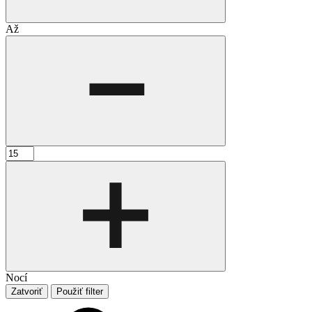
Až
Nocí
Zatvoriť
Použiť filter