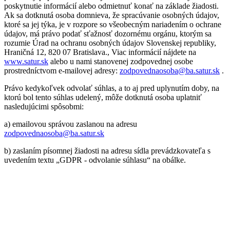
poskytnutie informácií alebo odmietnuť konať na základe žiadosti.
Ak sa dotknutá osoba domnieva, že spracúvanie osobných údajov,
ktoré sa jej týka, je v rozpore so všeobecným nariadením o ochrane
údajov, má právo podať sťažnosť dozornému orgánu, ktorým sa
rozumie Úrad na ochranu osobných údajov Slovenskej republiky,
Hraničná 12, 820 07 Bratislava., Viac informácií nájdete na
www.satur.sk
alebo u nami stanovenej zodpovednej osobe
prostredníctvom e-mailovej adresy:
zodpovednaosoba@ba.satur.sk
.
Právo kedykoľvek odvolať súhlas, a to aj pred uplynutím doby, na
ktorú bol tento súhlas udelený, môže dotknutá osoba uplatniť
nasledujúcimi spôsobmi:
a) emailovou správou zaslanou na adresu
zodpovednaosoba@ba.satur.sk
b) zaslaním písomnej žiadosti na adresu sídla prevádzkovateľa s
uvedením textu „GDPR - odvolanie súhlasu“ na obálke.