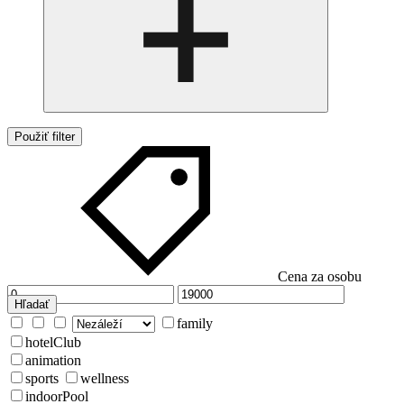
Použiť filter
Cena za osobu
Hľadať
family
hotelClub
animation
sports
wellness
indoorPool