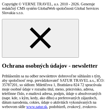
Copyright © VERNE TRAVEL, a.s. 2010 - 2026. Generuje
redakčný CMS systém GlobalWeb spoločnosti Global Services
Slovakia s.r.o.
Ochrana osobných údajov - newsletter
Prihlásením sa na odber newslettrov dobrovoľne súhlasím s tým,
aby spoločnosť resp. prevádzkovateľ SATUR TRAVEL a.s., IČO:
35787201, so sídlom: Miletičova 1, Bratislava 824 72 spracúvala
moje osobné údaje v rozsahu titul, meno, priezvisko, adresa,
telefónne číslo, e-mailová adresa, podpis, údaje o absolvovaných
(napr. kde, s kým, kedy, ako dlho) a preferovaných zájazdoch,
dátum narodenia, cokies, údaje o aktivitách vykonávaných na
webovom sídle
www.satur.sk
, podobizeň, zvukový, zvukovo-