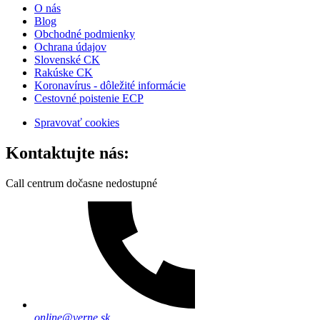
O nás
Blog
Obchodné podmienky
Ochrana údajov
Slovenské CK
Rakúske CK
Koronavírus - dôležité informácie
Cestovné poistenie ECP
Spravovať cookies
Kontaktujte nás:
Call centrum dočasne nedostupné
online@verne.sk