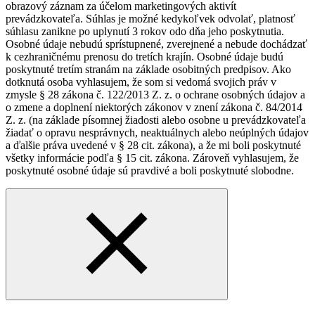
obrazový záznam za účelom marketingových aktivít
prevádzkovateľa. Súhlas je možné kedykoľvek odvolať, platnosť
súhlasu zanikne po uplynutí 3 rokov odo dňa jeho poskytnutia.
Osobné údaje nebudú sprístupnené, zverejnené a nebude dochádzať
k cezhraničnému prenosu do tretích krajín. Osobné údaje budú
poskytnuté tretím stranám na základe osobitných predpisov. Ako
dotknutá osoba vyhlasujem, že som si vedomá svojich práv v
zmysle § 28 zákona č. 122/2013 Z. z. o ochrane osobných údajov a
o zmene a doplnení niektorých zákonov v znení zákona č. 84/2014
Z. z. (na základe písomnej žiadosti alebo osobne u prevádzkovateľa
žiadať o opravu nesprávnych, neaktuálnych alebo neúplných údajov
a ďalšie práva uvedené v § 28 cit. zákona), a že mi boli poskytnuté
všetky informácie podľa § 15 cit. zákona. Zároveň vyhlasujem, že
poskytnuté osobné údaje sú pravdivé a boli poskytnuté slobodne.