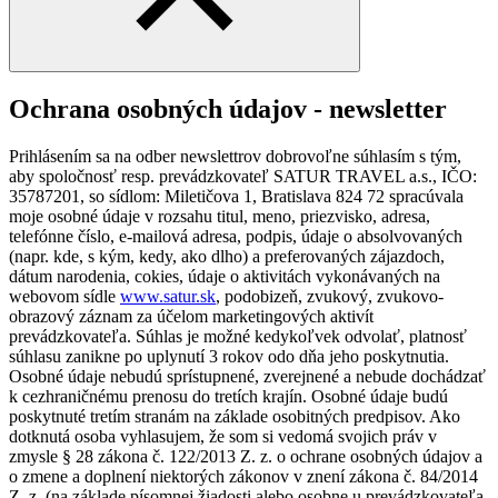
Ochrana osobných údajov - newsletter
Prihlásením sa na odber newslettrov dobrovoľne súhlasím s tým,
aby spoločnosť resp. prevádzkovateľ SATUR TRAVEL a.s., IČO:
35787201, so sídlom: Miletičova 1, Bratislava 824 72 spracúvala
moje osobné údaje v rozsahu titul, meno, priezvisko, adresa,
telefónne číslo, e-mailová adresa, podpis, údaje o absolvovaných
(napr. kde, s kým, kedy, ako dlho) a preferovaných zájazdoch,
dátum narodenia, cokies, údaje o aktivitách vykonávaných na
webovom sídle
www.satur.sk
, podobizeň, zvukový, zvukovo-
obrazový záznam za účelom marketingových aktivít
prevádzkovateľa. Súhlas je možné kedykoľvek odvolať, platnosť
súhlasu zanikne po uplynutí 3 rokov odo dňa jeho poskytnutia.
Osobné údaje nebudú sprístupnené, zverejnené a nebude dochádzať
k cezhraničnému prenosu do tretích krajín. Osobné údaje budú
poskytnuté tretím stranám na základe osobitných predpisov. Ako
dotknutá osoba vyhlasujem, že som si vedomá svojich práv v
zmysle § 28 zákona č. 122/2013 Z. z. o ochrane osobných údajov a
o zmene a doplnení niektorých zákonov v znení zákona č. 84/2014
Z. z. (na základe písomnej žiadosti alebo osobne u prevádzkovateľa