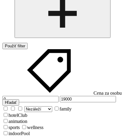
Použiť filter
Cena za osobu
Hľadať
family
hotelClub
animation
sports
wellness
indoorPool