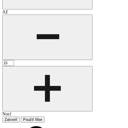
Až
Nocí
Zatvoriť
Použiť filter