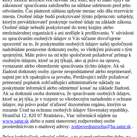
zákonnosť spracúvania založeného na súhlase udelenom pred jeho
odvolaním. Čas platnosti súhlasu uplynie mesiac odo dňa rezervácie
miesta. Osobné údaje budú poskytované týmto príjemcom: subjekty,
ktorým prevádzkovateľ poskytuje osobné údaje na základe zákona.
Osobné údaje nebudú poskytované do tretej krajiny alebo
medzinárodnej organizácii a ani nedôjde k profilovaniu. V súvislosti
so spracúvaním osobných údajov si Vás súčasne dovoľujeme
upozorniť na to, že poskytnutím osobných údajov našej spoločnosti
nadobúdate postavenie dotknutej osoby, so všetkými právami s tým
spojenými. Máte právo na od tejto spoločnosti požadovať prístup k
osobným údajom, ktoré sa jej týkajú, ako aj právo na opravu,
vymazanie alebo obmedzenie spracúvania týchto údajov. Ak sú
žiadosti dotknutej osoby zjavne neopodstatnené alebo neprimerané,
najmä pre ich opakujúcu sa povahu, Predávajúci môže požadovať
primeraný poplatok zohľadňujúci administratívne náklady na
poskytnutie informácií alebo odmietnuť konať na základe žiadosti.
Ak sa dotknutá osoba domnieva, že spracúvanie osobných údajov,
ktoré sa jej týka, je v rozpore so všeobecným nariadením o ochrane
údajov, má právo podať sťažnosť dozornému orgánu, ktorým sa
rozumie Úrad na ochranu osobných údajov Slovenskej republiky,
Hraničná 12, 820 07 Bratislava., Viac informácií nájdete na
www.satur.sk
alebo u nami stanovenej zodpovednej osobe
prostredníctvom e-mailovej adresy:
zodpovednaosoba@ba.satur.sk
.
Právo kedykoľvek odvolať súhlas, a to aj pred uplynutím doby, na