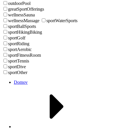
outdoorPool
greatSportOfferings
wellnessSauna
wellnessMassage
sportWaterSports
sportBallSports
sportHikingBiking
sportGolf
sportRiding
sportAerobic
sportFitnessRoom
sportTennis
sportDive
sportOther
Domov