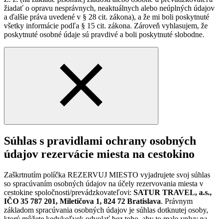
žiadať o opravu nesprávnych, neaktuálnych alebo neúplných údajov
a ďalšie práva uvedené v § 28 cit. zákona), a že mi boli poskytnuté
všetky informácie podľa § 15 cit. zákona. Zároveň vyhlasujem, že
poskytnuté osobné údaje sú pravdivé a boli poskytnuté slobodne.
Súhlas s pravidlami ochrany osobných
údajov rezervácie miesta na cestokino
Zaškrtnutím políčka REZERVUJ MIESTO vyjadrujete svoj súhlas
so spracúvaním osobných údajov na účely rezervovania miesta v
cestokine spoločnosti/prevádzkovateľovi:
SATUR TRAVEL, a.s.,
IČO 35 787 201, Miletičova 1, 824 72 Bratislava
. Právnym
základom spracúvania osobných údajov je súhlas dotknutej osoby,
ktorý môžete kedykoľvek odvolať bez toho, aby to malo vplyv na