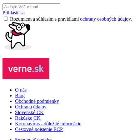
Prihlásiť sa
Rozumiem a súhlasím s pravidlami
ochrany osobných údajov
.
O nás
Blog
Obchodné podmienky
Ochrana údajov
Slovenské CK
Rakúske CK
Koronavírus - dôležité informácie
Cestovné poistenie ECP
Spravovať cookies