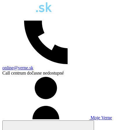
online@verne.sk
Call centrum dočasne nedostupné
Moje Verne