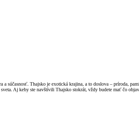
úra a súčasnosť. Thajsko je exotická krajina, a to doslova – príroda, p
sveta. Aj keby ste navštívili Thajsko stokrát, vždy budete mať čo obja