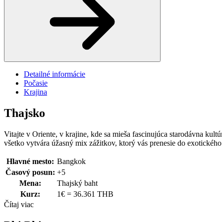
Detailné informácie
Počasie
Krajina
Thajsko
Vitajte v Oriente, v krajine, kde sa mieša fascinujúca starodávna kult
všetko vytvára úžasný mix zážitkov, ktorý vás prenesie do exotického 
Hlavné mesto:
Bangkok
Časový posun:
+5
Mena:
Thajský baht
Kurz:
1€ = 36.361 THB
Čítaj viac