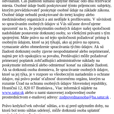
odvolaním. Čas platnosti súhlasu uplynie mesiac odo dňa rezervácie
miesta. Osobné údaje budú poskytované týmto príjemcom: subjekty,
ktorým prevádzkovateľ poskytuje osobné údaje na základe zákona.
Osobné údaje nebudú poskytované do tretej krajiny alebo
medzinárodnej organizácii a ani nedôjde k profilovaniu. V súvislosti
so spracúvaním osobných údajov si Vás súčasne dovoľujeme
upozorniť na to, že poskytnutím osobných údajov našej spoločnosti
nadobúdate postavenie dotknutej osoby, so všetkými právami s tým
spojenými. Máte právo na od tejto spoločnosti požadovať prístup k
osobným údajom, ktoré sa jej týkajú, ako aj právo na opravu,
vymazanie alebo obmedzenie spracúvania týchto údajov. Ak sú
žiadosti dotknutej osoby zjavne neopodstatnené alebo neprimerané,
najmä pre ich opakujúcu sa povahu, Predávajúci môže požadovať
primeraný poplatok zohľadňujúci administratívne náklady na
poskytnutie informácií alebo odmietnuť konať na základe žiadosti.
Ak sa dotknutá osoba domnieva, že spracúvanie osobných údajov,
ktoré sa jej týka, je v rozpore so všeobecným nariadením o ochrane
údajov, má právo podať sťažnosť dozornému orgánu, ktorým sa
rozumie Úrad na ochranu osobných údajov Slovenskej republiky,
Hraničná 12, 820 07 Bratislava., Viac informácií nájdete na
www.satur.sk
alebo u nami stanovenej zodpovednej osobe
prostredníctvom e-mailovej adresy:
zodpovednaosoba@ba.satur.sk
.
Právo kedykoľvek odvolať súhlas, a to aj pred uplynutím doby, na
ktorú bol tento súhlas udelený, môže dotknutá osoba uplatniť