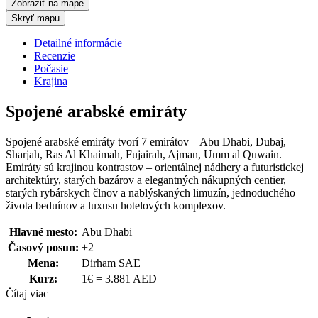
Zobraziť na mape
Skryť mapu
Detailné informácie
Recenzie
Počasie
Krajina
Spojené arabské emiráty
Spojené arabské emiráty tvorí 7 emirátov – Abu Dhabi, Dubaj,
Sharjah, Ras Al Khaimah, Fujairah, Ajman, Umm al Quwain.
Emiráty sú krajinou kontrastov – orientálnej nádhery a futuristickej
architektúry, starých bazárov a elegantných nákupných centier,
starých rybárskych člnov a nablýskaných limuzín, jednoduchého
života beduínov a luxusu hotelových komplexov.
Hlavné mesto:
Abu Dhabi
Časový posun:
+2
Mena:
Dirham SAE
Kurz:
1€ = 3.881 AED
Čítaj viac