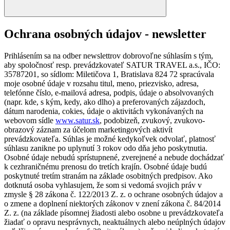
Ochrana osobných údajov - newsletter
Prihlásením sa na odber newslettrov dobrovoľne súhlasím s tým,
aby spoločnosť resp. prevádzkovateľ SATUR TRAVEL a.s., IČO:
35787201, so sídlom: Miletičova 1, Bratislava 824 72 spracúvala
moje osobné údaje v rozsahu titul, meno, priezvisko, adresa,
telefónne číslo, e-mailová adresa, podpis, údaje o absolvovaných
(napr. kde, s kým, kedy, ako dlho) a preferovaných zájazdoch,
dátum narodenia, cokies, údaje o aktivitách vykonávaných na
webovom sídle
www.satur.sk
, podobizeň, zvukový, zvukovo-
obrazový záznam za účelom marketingových aktivít
prevádzkovateľa. Súhlas je možné kedykoľvek odvolať, platnosť
súhlasu zanikne po uplynutí 3 rokov odo dňa jeho poskytnutia.
Osobné údaje nebudú sprístupnené, zverejnené a nebude dochádzať
k cezhraničnému prenosu do tretích krajín. Osobné údaje budú
poskytnuté tretím stranám na základe osobitných predpisov. Ako
dotknutá osoba vyhlasujem, že som si vedomá svojich práv v
zmysle § 28 zákona č. 122/2013 Z. z. o ochrane osobných údajov a
o zmene a doplnení niektorých zákonov v znení zákona č. 84/2014
Z. z. (na základe písomnej žiadosti alebo osobne u prevádzkovateľa
žiadať o opravu nesprávnych, neaktuálnych alebo neúplných údajov