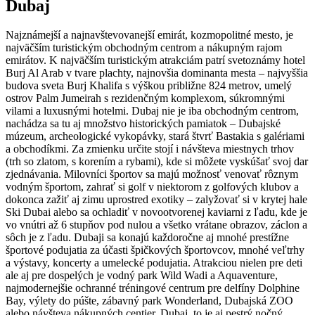
Dubaj
Najznámejší a najnavštevovanejší emirát, kozmopolitné mesto, je
najväčším turistickým obchodným centrom a nákupným rajom
emirátov. K najväčším turistickým atrakciám patrí svetoznámy hotel
Burj Al Arab v tvare plachty, najnovšia dominanta mesta – najvyššia
budova sveta Burj Khalifa s výškou približne 824 metrov, umelý
ostrov Palm Jumeirah s rezidenčným komplexom, súkromnými
vilami a luxusnými hotelmi. Dubaj nie je iba obchodným centrom,
nachádza sa tu aj množstvo historických pamiatok – Dubajské
múzeum, archeologické vykopávky, stará štvrť Bastakia s galériami
a obchodíkmi. Za zmienku určite stojí i návšteva miestnych trhov
(trh so zlatom, s korením a rybami), kde si môžete vyskúšať svoj dar
zjednávania. Milovníci športov sa majú možnosť venovať rôznym
vodným športom, zahrať si golf v niektorom z golfových klubov a
dokonca zažiť aj zimu uprostred exotiky – zalyžovať si v krytej hale
Ski Dubai alebo sa ochladiť v novootvorenej kaviarni z ľadu, kde je
vo vnútri až 6 stupňov pod nulou a všetko vrátane obrazov, záclon a
sôch je z ľadu. Dubaji sa konajú každoročne aj mnohé prestížne
športové podujatia za účasti špičkových športovcov, mnohé veľtrhy
a výstavy, koncerty a umelecké podujatia. Atrakciou nielen pre deti
ale aj pre dospelých je vodný park Wild Wadi a Aquaventure,
najmodernejšie ochranné tréningové centrum pre delfíny Dolphine
Bay, výlety do púšte, zábavný park Wonderland, Dubajská ZOO
alebo návšteva nákupných centier. Dubaj, to je aj pestrý nočný