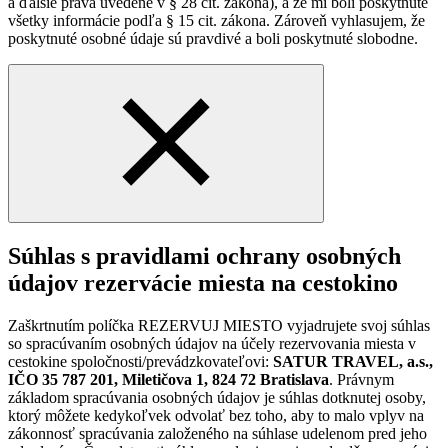
a ďalšie práva uvedené v § 28 cit. zákona), a že mi boli poskytnuté
všetky informácie podľa § 15 cit. zákona. Zároveň vyhlasujem, že
poskytnuté osobné údaje sú pravdivé a boli poskytnuté slobodne.
Súhlas s pravidlami ochrany osobných
údajov rezervácie miesta na cestokino
Zaškrtnutím políčka REZERVUJ MIESTO vyjadrujete svoj súhlas
so spracúvaním osobných údajov na účely rezervovania miesta v
cestokine spoločnosti/prevádzkovateľovi:
SATUR TRAVEL, a.s.,
IČO 35 787 201, Miletičova 1, 824 72 Bratislava
. Právnym
základom spracúvania osobných údajov je súhlas dotknutej osoby,
ktorý môžete kedykoľvek odvolať bez toho, aby to malo vplyv na
zákonnosť spracúvania založeného na súhlase udelenom pred jeho