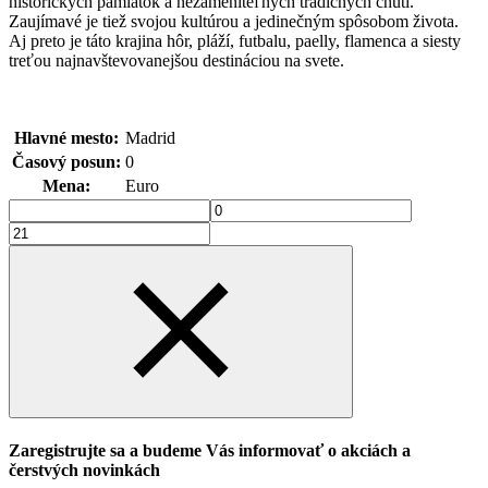
historických pamiatok a nezameniteľných tradičných chutí.
Zaujímavé je tiež svojou kultúrou a jedinečným spôsobom života.
Aj
preto je táto krajina hôr, pláží, futbalu, paelly, flamenca a siesty
treťou najnavštevovanejšou destináciou na svete.
Hlavné mesto:
Madrid
Časový posun:
0
Mena:
Euro
Zaregistrujte sa a budeme Vás informovať o akciách a
čerstvých novinkách