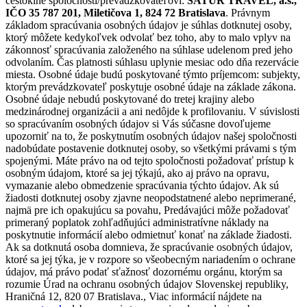
cestokine spoločnosti/prevádzkovateľovi:
SATUR TRAVEL, a.s.,
IČO 35 787 201, Miletičova 1, 824 72 Bratislava
. Právnym
základom spracúvania osobných údajov je súhlas dotknutej osoby,
ktorý môžete kedykoľvek odvolať bez toho, aby to malo vplyv na
zákonnosť spracúvania založeného na súhlase udelenom pred jeho
odvolaním. Čas platnosti súhlasu uplynie mesiac odo dňa rezervácie
miesta. Osobné údaje budú poskytované týmto príjemcom: subjekty,
ktorým prevádzkovateľ poskytuje osobné údaje na základe zákona.
Osobné údaje nebudú poskytované do tretej krajiny alebo
medzinárodnej organizácii a ani nedôjde k profilovaniu. V súvislosti
so spracúvaním osobných údajov si Vás súčasne dovoľujeme
upozorniť na to, že poskytnutím osobných údajov našej spoločnosti
nadobúdate postavenie dotknutej osoby, so všetkými právami s tým
spojenými. Máte právo na od tejto spoločnosti požadovať prístup k
osobným údajom, ktoré sa jej týkajú, ako aj právo na opravu,
vymazanie alebo obmedzenie spracúvania týchto údajov. Ak sú
žiadosti dotknutej osoby zjavne neopodstatnené alebo neprimerané,
najmä pre ich opakujúcu sa povahu, Predávajúci môže požadovať
primeraný poplatok zohľadňujúci administratívne náklady na
poskytnutie informácií alebo odmietnuť konať na základe žiadosti.
Ak sa dotknutá osoba domnieva, že spracúvanie osobných údajov,
ktoré sa jej týka, je v rozpore so všeobecným nariadením o ochrane
údajov, má právo podať sťažnosť dozornému orgánu, ktorým sa
rozumie Úrad na ochranu osobných údajov Slovenskej republiky,
Hraničná 12, 820 07 Bratislava., Viac informácií nájdete na