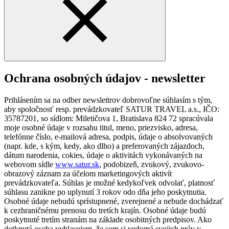
Ochrana osobných údajov - newsletter
Prihlásením sa na odber newslettrov dobrovoľne súhlasím s tým,
aby spoločnosť resp. prevádzkovateľ SATUR TRAVEL a.s., IČO:
35787201, so sídlom: Miletičova 1, Bratislava 824 72 spracúvala
moje osobné údaje v rozsahu titul, meno, priezvisko, adresa,
telefónne číslo, e-mailová adresa, podpis, údaje o absolvovaných
(napr. kde, s kým, kedy, ako dlho) a preferovaných zájazdoch,
dátum narodenia, cokies, údaje o aktivitách vykonávaných na
webovom sídle
www.satur.sk
, podobizeň, zvukový, zvukovo-
obrazový záznam za účelom marketingových aktivít
prevádzkovateľa. Súhlas je možné kedykoľvek odvolať, platnosť
súhlasu zanikne po uplynutí 3 rokov odo dňa jeho poskytnutia.
Osobné údaje nebudú sprístupnené, zverejnené a nebude dochádzať
k cezhraničnému prenosu do tretích krajín. Osobné údaje budú
poskytnuté tretím stranám na základe osobitných predpisov. Ako
dotknutá osoba vyhlasujem, že som si vedomá svojich práv v