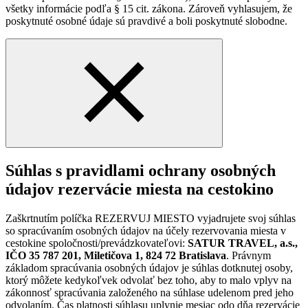
všetky informácie podľa § 15 cit. zákona. Zároveň vyhlasujem, že
poskytnuté osobné údaje sú pravdivé a boli poskytnuté slobodne.
Súhlas s pravidlami ochrany osobných
údajov rezervácie miesta na cestokino
Zaškrtnutím políčka REZERVUJ MIESTO vyjadrujete svoj súhlas
so spracúvaním osobných údajov na účely rezervovania miesta v
cestokine spoločnosti/prevádzkovateľovi:
SATUR TRAVEL, a.s.,
IČO 35 787 201, Miletičova 1, 824 72 Bratislava
. Právnym
základom spracúvania osobných údajov je súhlas dotknutej osoby,
ktorý môžete kedykoľvek odvolať bez toho, aby to malo vplyv na
zákonnosť spracúvania založeného na súhlase udelenom pred jeho
odvolaním. Čas platnosti súhlasu uplynie mesiac odo dňa rezervácie