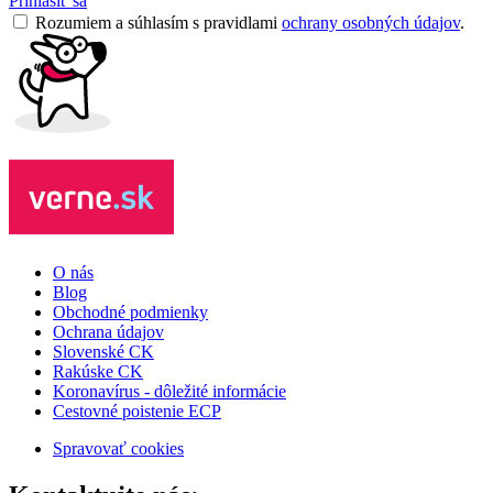
Prihlásiť sa
Rozumiem a súhlasím s pravidlami
ochrany osobných údajov
.
O nás
Blog
Obchodné podmienky
Ochrana údajov
Slovenské CK
Rakúske CK
Koronavírus - dôležité informácie
Cestovné poistenie ECP
Spravovať cookies