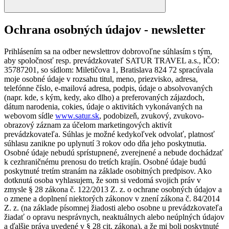
Ochrana osobných údajov - newsletter
Prihlásením sa na odber newslettrov dobrovoľne súhlasím s tým,
aby spoločnosť resp. prevádzkovateľ SATUR TRAVEL a.s., IČO:
35787201, so sídlom: Miletičova 1, Bratislava 824 72 spracúvala
moje osobné údaje v rozsahu titul, meno, priezvisko, adresa,
telefónne číslo, e-mailová adresa, podpis, údaje o absolvovaných
(napr. kde, s kým, kedy, ako dlho) a preferovaných zájazdoch,
dátum narodenia, cokies, údaje o aktivitách vykonávaných na
webovom sídle
www.satur.sk
, podobizeň, zvukový, zvukovo-
obrazový záznam za účelom marketingových aktivít
prevádzkovateľa. Súhlas je možné kedykoľvek odvolať, platnosť
súhlasu zanikne po uplynutí 3 rokov odo dňa jeho poskytnutia.
Osobné údaje nebudú sprístupnené, zverejnené a nebude dochádzať
k cezhraničnému prenosu do tretích krajín. Osobné údaje budú
poskytnuté tretím stranám na základe osobitných predpisov. Ako
dotknutá osoba vyhlasujem, že som si vedomá svojich práv v
zmysle § 28 zákona č. 122/2013 Z. z. o ochrane osobných údajov a
o zmene a doplnení niektorých zákonov v znení zákona č. 84/2014
Z. z. (na základe písomnej žiadosti alebo osobne u prevádzkovateľa
žiadať o opravu nesprávnych, neaktuálnych alebo neúplných údajov
a ďalšie práva uvedené v § 28 cit. zákona), a že mi boli poskytnuté