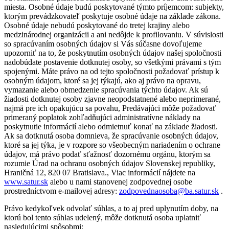
miesta. Osobné údaje budú poskytované týmto príjemcom: subjekty,
ktorým prevádzkovateľ poskytuje osobné údaje na základe zákona.
Osobné údaje nebudú poskytované do tretej krajiny alebo
medzinárodnej organizácii a ani nedôjde k profilovaniu. V súvislosti
so spracúvaním osobných údajov si Vás súčasne dovoľujeme
upozorniť na to, že poskytnutím osobných údajov našej spoločnosti
nadobúdate postavenie dotknutej osoby, so všetkými právami s tým
spojenými. Máte právo na od tejto spoločnosti požadovať prístup k
osobným údajom, ktoré sa jej týkajú, ako aj právo na opravu,
vymazanie alebo obmedzenie spracúvania týchto údajov. Ak sú
žiadosti dotknutej osoby zjavne neopodstatnené alebo neprimerané,
najmä pre ich opakujúcu sa povahu, Predávajúci môže požadovať
primeraný poplatok zohľadňujúci administratívne náklady na
poskytnutie informácií alebo odmietnuť konať na základe žiadosti.
Ak sa dotknutá osoba domnieva, že spracúvanie osobných údajov,
ktoré sa jej týka, je v rozpore so všeobecným nariadením o ochrane
údajov, má právo podať sťažnosť dozornému orgánu, ktorým sa
rozumie Úrad na ochranu osobných údajov Slovenskej republiky,
Hraničná 12, 820 07 Bratislava., Viac informácií nájdete na
www.satur.sk
alebo u nami stanovenej zodpovednej osobe
prostredníctvom e-mailovej adresy:
zodpovednaosoba@ba.satur.sk
.
Právo kedykoľvek odvolať súhlas, a to aj pred uplynutím doby, na
ktorú bol tento súhlas udelený, môže dotknutá osoba uplatniť
nasledujúcimi spôsobmi: