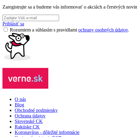
Zaregistrujte sa a budeme vás informovať o akciách a čerstvých novi
Prihlásiť sa
Rozumiem a súhlasím s pravidlami
ochrany osobných údajov
.
O nás
Blog
Obchodné podmienky
Ochrana údajov
Slovenské CK
Rakúske CK
Koronavírus - dôležité informácie