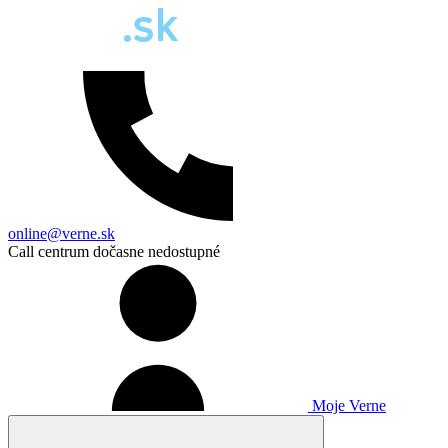
online@verne.sk
Call centrum dočasne nedostupné
Moje Verne