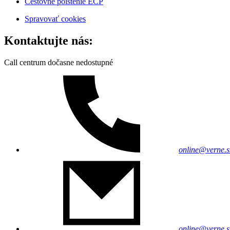
Cestovné poistenie ECP
Spravovať cookies
Kontaktujte nás:
Call centrum dočasne nedostupné
online@verne.s
online@verne.s