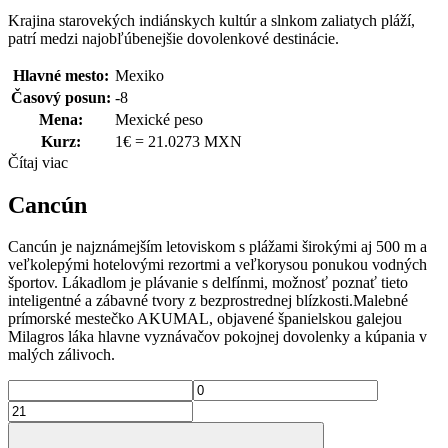
Krajina starovekých indiánskych kultúr a slnkom zaliatych pláží,
patrí medzi najobľúbenejšie dovolenkové destinácie.
Hlavné mesto:
Mexiko
Časový posun:
-8
Mena:
Mexické peso
Kurz:
1€ = 21.0273 MXN
Čítaj viac
Cancún
Cancún je najznámejším letoviskom s plážami širokými aj 500 m a
veľkolepými hotelovými rezortmi a veľkorysou ponukou vodných
športov. Lákadlom je plávanie s delfínmi, možnosť poznať tieto
inteligentné a zábavné tvory z bezprostrednej blízkosti.Malebné
prímorské mestečko AKUMAL, objavené španielskou galejou
Milagros láka hlavne vyznávačov pokojnej dovolenky a kúpania v
malých zálivoch.