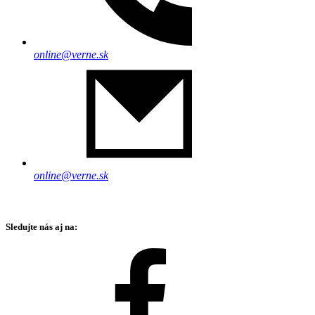
online@verne.sk
online@verne.sk
Sledujte nás aj na: