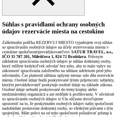
Súhlas s pravidlami ochrany osobných
údajov rezervácie miesta na cestokino
Zaškrtnutím políčka REZERVUJ MIESTO vyjadrujete svoj súhlas
so spracúvaním osobných údajov na účely rezervovania miesta v
cestokine spoločnosti/prevádzkovateľovi:
SATUR TRAVEL, a.s.,
IČO 35 787 201, Miletičova 1, 824 72 Bratislava
. Právnym
základom spracúvania osobných údajov je súhlas dotknutej osoby,
ktorý môžete kedykoľvek odvolať bez toho, aby to malo vplyv na
zákonnosť spracúvania založeného na súhlase udelenom pred jeho
odvolaním. Čas platnosti súhlasu uplynie mesiac odo dňa rezervácie
miesta. Osobné údaje budú poskytované týmto príjemcom: subjekty,
ktorým prevádzkovateľ poskytuje osobné údaje na základe zákona.
Osobné údaje nebudú poskytované do tretej krajiny alebo
medzinárodnej organizácii a ani nedôjde k profilovaniu. V súvislosti
so spracúvaním osobných údajov si Vás súčasne dovoľujeme
upozorniť na to, že poskytnutím osobných údajov našej spoločnosti
nadobúdate postavenie dotknutej osoby, so všetkými právami s tým
spojenými. Máte právo na od tejto spoločnosti požadovať prístup k