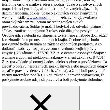
telefónne číslo, e-mailová adresa, podpis, údaje o absolvovaných
(napr. kde, s kým, kedy, ako dlho) a preferovaných zájazdoch,
dátum narodenia, cokies, údaje o aktivitách vykonávaných na
webovom sídle
www.satur.sk
, podobizeň, zvukový, zvukovo-
obrazový záznam za účelom marketingových aktivít
prevádzkovateľa. Súhlas je možné kedykoľvek odvolať, platnosť
súhlasu zanikne po uplynutí 3 rokov odo dňa jeho poskytnutia.
Osobné údaje nebudú sprístupnené, zverejnené a nebude dochádzať
k cezhraničnému prenosu do tretích krajín. Osobné údaje budú
poskytnuté tretím stranám na základe osobitných predpisov. Ako
dotknutá osoba vyhlasujem, že som si vedomá svojich práv v
zmysle § 28 zákona č. 122/2013 Z. z. o ochrane osobných údajov a
o zmene a doplnení niektorých zákonov v znení zákona č. 84/2014
Z. z. (na základe písomnej žiadosti alebo osobne u prevádzkovateľa
žiadať o opravu nesprávnych, neaktuálnych alebo neúplných údajov
a ďalšie práva uvedené v § 28 cit. zákona), a že mi boli poskytnuté
všetky informácie podľa § 15 cit. zákona. Zároveň vyhlasujem, že
poskytnuté osobné údaje sú pravdivé a boli poskytnuté slobodne.