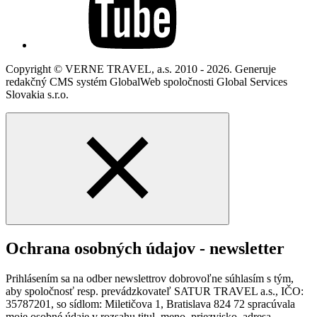
Copyright © VERNE TRAVEL, a.s. 2010 - 2026. Generuje
redakčný CMS systém GlobalWeb spoločnosti Global Services
Slovakia s.r.o.
Ochrana osobných údajov - newsletter
Prihlásením sa na odber newslettrov dobrovoľne súhlasím s tým,
aby spoločnosť resp. prevádzkovateľ SATUR TRAVEL a.s., IČO:
35787201, so sídlom: Miletičova 1, Bratislava 824 72 spracúvala
moje osobné údaje v rozsahu titul, meno, priezvisko, adresa,