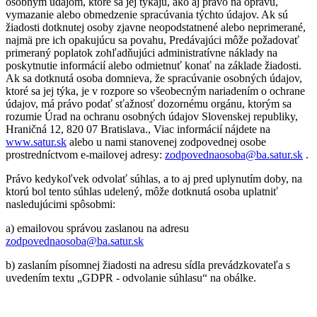
osobným údajom, ktoré sa jej týkajú, ako aj právo na opravu,
vymazanie alebo obmedzenie spracúvania týchto údajov. Ak sú
žiadosti dotknutej osoby zjavne neopodstatnené alebo neprimerané,
najmä pre ich opakujúcu sa povahu, Predávajúci môže požadovať
primeraný poplatok zohľadňujúci administratívne náklady na
poskytnutie informácií alebo odmietnuť konať na základe žiadosti.
Ak sa dotknutá osoba domnieva, že spracúvanie osobných údajov,
ktoré sa jej týka, je v rozpore so všeobecným nariadením o ochrane
údajov, má právo podať sťažnosť dozornému orgánu, ktorým sa
rozumie Úrad na ochranu osobných údajov Slovenskej republiky,
Hraničná 12, 820 07 Bratislava., Viac informácií nájdete na
www.satur.sk
alebo u nami stanovenej zodpovednej osobe
prostredníctvom e-mailovej adresy:
zodpovednaosoba@ba.satur.sk
.
Právo kedykoľvek odvolať súhlas, a to aj pred uplynutím doby, na
ktorú bol tento súhlas udelený, môže dotknutá osoba uplatniť
nasledujúcimi spôsobmi:
a) emailovou správou zaslanou na adresu
zodpovednaosoba@ba.satur.sk
b) zaslaním písomnej žiadosti na adresu sídla prevádzkovateľa s
uvedením textu „GDPR - odvolanie súhlasu“ na obálke.