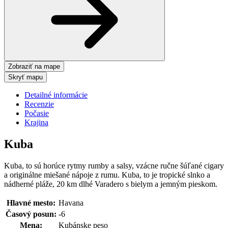
Zobraziť na mape
Skryť mapu
Detailné informácie
Recenzie
Počasie
Krajina
Kuba
Kuba, to sú horúce rytmy rumby a salsy, vzácne ručne šúľané cigary
a originálne miešané nápoje z rumu. Kuba, to je tropické slnko a
nádherné pláže, 20 km dlhé Varadero s bielym a jemným pieskom.
Hlavné mesto:
Havana
Časový posun:
-6
Mena:
Kubánske peso