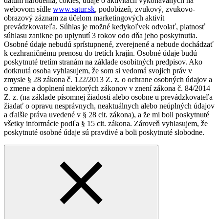
dátum narodenia, cokies, údaje o aktivitách vykonávaných na
webovom sídle
www.satur.sk
, podobizeň, zvukový, zvukovo-
obrazový záznam za účelom marketingových aktivít
prevádzkovateľa. Súhlas je možné kedykoľvek odvolať, platnosť
súhlasu zanikne po uplynutí 3 rokov odo dňa jeho poskytnutia.
Osobné údaje nebudú sprístupnené, zverejnené a nebude dochádzať
k cezhraničnému prenosu do tretích krajín. Osobné údaje budú
poskytnuté tretím stranám na základe osobitných predpisov. Ako
dotknutá osoba vyhlasujem, že som si vedomá svojich práv v
zmysle § 28 zákona č. 122/2013 Z. z. o ochrane osobných údajov a
o zmene a doplnení niektorých zákonov v znení zákona č. 84/2014
Z. z. (na základe písomnej žiadosti alebo osobne u prevádzkovateľa
žiadať o opravu nesprávnych, neaktuálnych alebo neúplných údajov
a ďalšie práva uvedené v § 28 cit. zákona), a že mi boli poskytnuté
všetky informácie podľa § 15 cit. zákona. Zároveň vyhlasujem, že
poskytnuté osobné údaje sú pravdivé a boli poskytnuté slobodne.