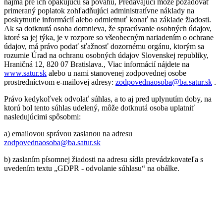
najmä pre ich opakujúcu sa povahu, Predávajúci môže požadovať
primeraný poplatok zohľadňujúci administratívne náklady na
poskytnutie informácií alebo odmietnuť konať na základe žiadosti.
Ak sa dotknutá osoba domnieva, že spracúvanie osobných údajov,
ktoré sa jej týka, je v rozpore so všeobecným nariadením o ochrane
údajov, má právo podať sťažnosť dozornému orgánu, ktorým sa
rozumie Úrad na ochranu osobných údajov Slovenskej republiky,
Hraničná 12, 820 07 Bratislava., Viac informácií nájdete na
www.satur.sk
alebo u nami stanovenej zodpovednej osobe
prostredníctvom e-mailovej adresy:
zodpovednaosoba@ba.satur.sk
.
Právo kedykoľvek odvolať súhlas, a to aj pred uplynutím doby, na
ktorú bol tento súhlas udelený, môže dotknutá osoba uplatniť
nasledujúcimi spôsobmi:
a) emailovou správou zaslanou na adresu
zodpovednaosoba@ba.satur.sk
b) zaslaním písomnej žiadosti na adresu sídla prevádzkovateľa s
uvedením textu „GDPR - odvolanie súhlasu“ na obálke.