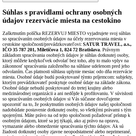
Súhlas s pravidlami ochrany osobných
údajov rezervácie miesta na cestokino
Zaškrtnutím políčka REZERVUJ MIESTO vyjadrujete svoj súhlas
so spracúvaním osobných údajov na účely rezervovania miesta v
cestokine spoločnosti/prevádzkovateľovi:
SATUR TRAVEL, a.s.,
IČO 35 787 201, Miletičova 1, 824 72 Bratislava
. Právnym
základom spracúvania osobných údajov je súhlas dotknutej osoby,
ktorý môžete kedykoľvek odvolať bez toho, aby to malo vplyv na
zákonnosť spracúvania založeného na súhlase udelenom pred jeho
odvolaním. Čas platnosti súhlasu uplynie mesiac odo dňa rezervácie
miesta. Osobné údaje budú poskytované týmto príjemcom: subjekty,
ktorým prevádzkovateľ poskytuje osobné údaje na základe zákona.
Osobné údaje nebudú poskytované do tretej krajiny alebo
medzinárodnej organizácii a ani nedôjde k profilovaniu. V súvislosti
so spracúvaním osobných údajov si Vás súčasne dovoľujeme
upozorniť na to, že poskytnutím osobných údajov našej spoločnosti
nadobúdate postavenie dotknutej osoby, so všetkými právami s tým
spojenými. Máte právo na od tejto spoločnosti požadovať prístup k
osobným údajom, ktoré sa jej týkajú, ako aj právo na opravu,
vymazanie alebo obmedzenie spracúvania týchto údajov. Ak sú
žiadosti dotknutej osoby zjavne neopodstatnené alebo neprimerané,