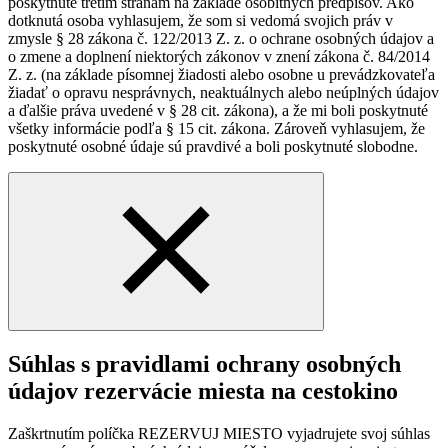
poskytnuté tretím stranám na základe osobitných predpisov. Ako
dotknutá osoba vyhlasujem, že som si vedomá svojich práv v
zmysle § 28 zákona č. 122/2013 Z. z. o ochrane osobných údajov a
o zmene a doplnení niektorých zákonov v znení zákona č. 84/2014
Z. z. (na základe písomnej žiadosti alebo osobne u prevádzkovateľa
žiadať o opravu nesprávnych, neaktuálnych alebo neúplných údajov
a ďalšie práva uvedené v § 28 cit. zákona), a že mi boli poskytnuté
všetky informácie podľa § 15 cit. zákona. Zároveň vyhlasujem, že
poskytnuté osobné údaje sú pravdivé a boli poskytnuté slobodne.
Súhlas s pravidlami ochrany osobných
údajov rezervácie miesta na cestokino
Zaškrtnutím políčka REZERVUJ MIESTO vyjadrujete svoj súhlas