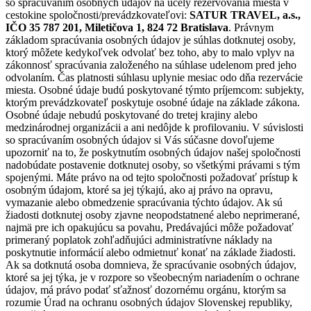
so spracúvaním osobných údajov na účely rezervovania miesta v
cestokine spoločnosti/prevádzkovateľovi:
SATUR TRAVEL, a.s.,
IČO 35 787 201, Miletičova 1, 824 72 Bratislava
. Právnym
základom spracúvania osobných údajov je súhlas dotknutej osoby,
ktorý môžete kedykoľvek odvolať bez toho, aby to malo vplyv na
zákonnosť spracúvania založeného na súhlase udelenom pred jeho
odvolaním. Čas platnosti súhlasu uplynie mesiac odo dňa rezervácie
miesta. Osobné údaje budú poskytované týmto príjemcom: subjekty,
ktorým prevádzkovateľ poskytuje osobné údaje na základe zákona.
Osobné údaje nebudú poskytované do tretej krajiny alebo
medzinárodnej organizácii a ani nedôjde k profilovaniu. V súvislosti
so spracúvaním osobných údajov si Vás súčasne dovoľujeme
upozorniť na to, že poskytnutím osobných údajov našej spoločnosti
nadobúdate postavenie dotknutej osoby, so všetkými právami s tým
spojenými. Máte právo na od tejto spoločnosti požadovať prístup k
osobným údajom, ktoré sa jej týkajú, ako aj právo na opravu,
vymazanie alebo obmedzenie spracúvania týchto údajov. Ak sú
žiadosti dotknutej osoby zjavne neopodstatnené alebo neprimerané,
najmä pre ich opakujúcu sa povahu, Predávajúci môže požadovať
primeraný poplatok zohľadňujúci administratívne náklady na
poskytnutie informácií alebo odmietnuť konať na základe žiadosti.
Ak sa dotknutá osoba domnieva, že spracúvanie osobných údajov,
ktoré sa jej týka, je v rozpore so všeobecným nariadením o ochrane
údajov, má právo podať sťažnosť dozornému orgánu, ktorým sa
rozumie Úrad na ochranu osobných údajov Slovenskej republiky,