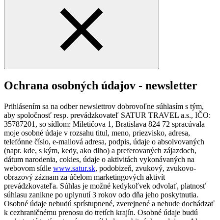
Ochrana osobných údajov - newsletter
Prihlásením sa na odber newslettrov dobrovoľne súhlasím s tým,
aby spoločnosť resp. prevádzkovateľ SATUR TRAVEL a.s., IČO:
35787201, so sídlom: Miletičova 1, Bratislava 824 72 spracúvala
moje osobné údaje v rozsahu titul, meno, priezvisko, adresa,
telefónne číslo, e-mailová adresa, podpis, údaje o absolvovaných
(napr. kde, s kým, kedy, ako dlho) a preferovaných zájazdoch,
dátum narodenia, cokies, údaje o aktivitách vykonávaných na
webovom sídle
www.satur.sk
, podobizeň, zvukový, zvukovo-
obrazový záznam za účelom marketingových aktivít
prevádzkovateľa. Súhlas je možné kedykoľvek odvolať, platnosť
súhlasu zanikne po uplynutí 3 rokov odo dňa jeho poskytnutia.
Osobné údaje nebudú sprístupnené, zverejnené a nebude dochádzať
k cezhraničnému prenosu do tretích krajín. Osobné údaje budú