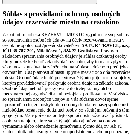
Súhlas s pravidlami ochrany osobných
údajov rezervácie miesta na cestokino
Zaškrtnutím políčka REZERVUJ MIESTO vyjadrujete svoj súhlas
so spracúvaním osobných údajov na účely rezervovania miesta v
cestokine spoločnosti/prevádzkovateľovi:
SATUR TRAVEL, a.s.,
IČO 35 787 201, Miletičova 1, 824 72 Bratislava
. Právnym
základom spracúvania osobných údajov je súhlas dotknutej osoby,
ktorý môžete kedykoľvek odvolať bez toho, aby to malo vplyv na
zákonnosť spracúvania založeného na súhlase udelenom pred jeho
odvolaním. Čas platnosti súhlasu uplynie mesiac odo dňa rezervácie
miesta. Osobné údaje budú poskytované týmto príjemcom: subjekty,
ktorým prevádzkovateľ poskytuje osobné údaje na základe zákona.
Osobné údaje nebudú poskytované do tretej krajiny alebo
medzinárodnej organizácii a ani nedôjde k profilovaniu. V súvislosti
so spracúvaním osobných údajov si Vás súčasne dovoľujeme
upozorniť na to, že poskytnutím osobných údajov našej spoločnosti
nadobúdate postavenie dotknutej osoby, so všetkými právami s tým
spojenými. Máte právo na od tejto spoločnosti požadovať prístup k
osobným údajom, ktoré sa jej týkajú, ako aj právo na opravu,
vymazanie alebo obmedzenie spracúvania týchto údajov. Ak sú
žiadosti dotknutej osoby zjavne neopodstatnené alebo neprimerané,