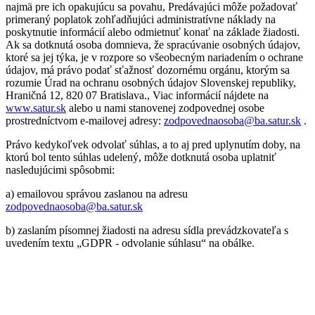
najmä pre ich opakujúcu sa povahu, Predávajúci môže požadovať
primeraný poplatok zohľadňujúci administratívne náklady na
poskytnutie informácií alebo odmietnuť konať na základe žiadosti.
Ak sa dotknutá osoba domnieva, že spracúvanie osobných údajov,
ktoré sa jej týka, je v rozpore so všeobecným nariadením o ochrane
údajov, má právo podať sťažnosť dozornému orgánu, ktorým sa
rozumie Úrad na ochranu osobných údajov Slovenskej republiky,
Hraničná 12, 820 07 Bratislava., Viac informácií nájdete na
www.satur.sk
alebo u nami stanovenej zodpovednej osobe
prostredníctvom e-mailovej adresy:
zodpovednaosoba@ba.satur.sk
.
Právo kedykoľvek odvolať súhlas, a to aj pred uplynutím doby, na
ktorú bol tento súhlas udelený, môže dotknutá osoba uplatniť
nasledujúcimi spôsobmi:
a) emailovou správou zaslanou na adresu
zodpovednaosoba@ba.satur.sk
b) zaslaním písomnej žiadosti na adresu sídla prevádzkovateľa s
uvedením textu „GDPR - odvolanie súhlasu“ na obálke.