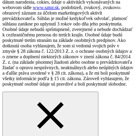
dátum narodenia, cokies, údaje o aktivitách vykonávaných na
webovom sídle
www.satur.sk
, podobizeň, zvukový, zvukovo-
obrazový záznam za účelom marketingových aktivít
prevádzkovateľa. Súhlas je možné kedykoľvek odvolať, platnosť
súhlasu zanikne po uplynutí 3 rokov odo dňa jeho poskytnutia.
Osobné údaje nebudú sprístupnené, zverejnené a nebude dochádzať
k cezhraničnému prenosu do tretích krajín. Osobné údaje budú
poskytnuté tretím stranám na základe osobitných predpisov. Ako
dotknutá osoba vyhlasujem, že som si vedomá svojich práv v
zmysle § 28 zákona č. 122/2013 Z. z. o ochrane osobných údajov a
o zmene a doplnení niektorých zákonov v znení zákona č. 84/2014
Z. z. (na základe písomnej žiadosti alebo osobne u prevádzkovateľa
žiadať o opravu nesprávnych, neaktuálnych alebo neúplných údajov
a ďalšie práva uvedené v § 28 cit. zákona), a že mi boli poskytnuté
všetky informácie podľa § 15 cit. zákona. Zároveň vyhlasujem, že
poskytnuté osobné údaje sú pravdivé a boli poskytnuté slobodne.