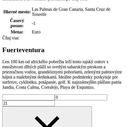
Las Palmas de Gran Canaria, Santa Cruz de
Hlavné mesto:
Tenerife
Časový
-1
posun:
Mena:
Euro
Čítaj viac
Fuerteventura
Len 100 km od afrického pobrežia leží tento rajský ostrov s
množstvom dlhých pláží so svetlým saharským pieskom a
priezračnou vodou, grandióznymi pohoriami, zelenými palmovými
hájmi a malebnými dedinkami. Ideálne podmienky poskytuje pre
surferov, cyklistiku, potápanie, golf. K najznámejším plážam patria
Jandia, Costa Calma, Corralejo, Playa de Esquinzo.