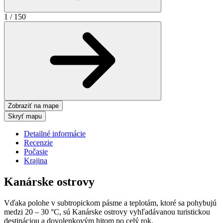
1
/
150
Zobraziť na mape
Skryť mapu
Detailné informácie
Recenzie
Počasie
Krajina
Kanárske ostrovy
Vďaka polohe v subtropickom pásme a teplotám, ktoré sa pohybujú
medzi 20 – 30 °C, sú Kanárske ostrovy vyhľadávanou turistickou
destináciou a dovolenkovým hitom po celý rok.