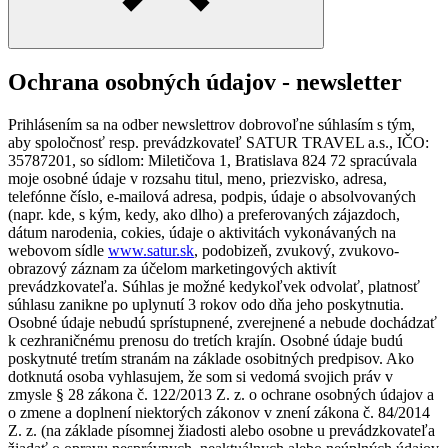
Ochrana osobných údajov - newsletter
Prihlásením sa na odber newslettrov dobrovoľne súhlasím s tým,
aby spoločnosť resp. prevádzkovateľ SATUR TRAVEL a.s., IČO:
35787201, so sídlom: Miletičova 1, Bratislava 824 72 spracúvala
moje osobné údaje v rozsahu titul, meno, priezvisko, adresa,
telefónne číslo, e-mailová adresa, podpis, údaje o absolvovaných
(napr. kde, s kým, kedy, ako dlho) a preferovaných zájazdoch,
dátum narodenia, cokies, údaje o aktivitách vykonávaných na
webovom sídle
www.satur.sk
, podobizeň, zvukový, zvukovo-
obrazový záznam za účelom marketingových aktivít
prevádzkovateľa. Súhlas je možné kedykoľvek odvolať, platnosť
súhlasu zanikne po uplynutí 3 rokov odo dňa jeho poskytnutia.
Osobné údaje nebudú sprístupnené, zverejnené a nebude dochádzať
k cezhraničnému prenosu do tretích krajín. Osobné údaje budú
poskytnuté tretím stranám na základe osobitných predpisov. Ako
dotknutá osoba vyhlasujem, že som si vedomá svojich práv v
zmysle § 28 zákona č. 122/2013 Z. z. o ochrane osobných údajov a
o zmene a doplnení niektorých zákonov v znení zákona č. 84/2014
Z. z. (na základe písomnej žiadosti alebo osobne u prevádzkovateľa