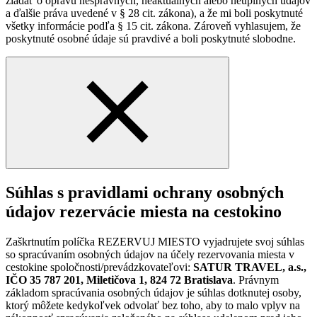
žiadať o opravu nesprávnych, neaktuálnych alebo neúplných údajov
a ďalšie práva uvedené v § 28 cit. zákona), a že mi boli poskytnuté
všetky informácie podľa § 15 cit. zákona. Zároveň vyhlasujem, že
poskytnuté osobné údaje sú pravdivé a boli poskytnuté slobodne.
Súhlas s pravidlami ochrany osobných
údajov rezervácie miesta na cestokino
Zaškrtnutím políčka REZERVUJ MIESTO vyjadrujete svoj súhlas
so spracúvaním osobných údajov na účely rezervovania miesta v
cestokine spoločnosti/prevádzkovateľovi:
SATUR TRAVEL, a.s.,
IČO 35 787 201, Miletičova 1, 824 72 Bratislava
. Právnym
základom spracúvania osobných údajov je súhlas dotknutej osoby,
ktorý môžete kedykoľvek odvolať bez toho, aby to malo vplyv na