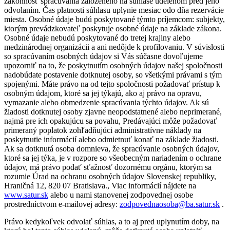
zákonnosť spracúvania založeného na súhlase udelenom pred jeho
odvolaním. Čas platnosti súhlasu uplynie mesiac odo dňa rezervácie
miesta. Osobné údaje budú poskytované týmto príjemcom: subjekty,
ktorým prevádzkovateľ poskytuje osobné údaje na základe zákona.
Osobné údaje nebudú poskytované do tretej krajiny alebo
medzinárodnej organizácii a ani nedôjde k profilovaniu. V súvislosti
so spracúvaním osobných údajov si Vás súčasne dovoľujeme
upozorniť na to, že poskytnutím osobných údajov našej spoločnosti
nadobúdate postavenie dotknutej osoby, so všetkými právami s tým
spojenými. Máte právo na od tejto spoločnosti požadovať prístup k
osobným údajom, ktoré sa jej týkajú, ako aj právo na opravu,
vymazanie alebo obmedzenie spracúvania týchto údajov. Ak sú
žiadosti dotknutej osoby zjavne neopodstatnené alebo neprimerané,
najmä pre ich opakujúcu sa povahu, Predávajúci môže požadovať
primeraný poplatok zohľadňujúci administratívne náklady na
poskytnutie informácií alebo odmietnuť konať na základe žiadosti.
Ak sa dotknutá osoba domnieva, že spracúvanie osobných údajov,
ktoré sa jej týka, je v rozpore so všeobecným nariadením o ochrane
údajov, má právo podať sťažnosť dozornému orgánu, ktorým sa
rozumie Úrad na ochranu osobných údajov Slovenskej republiky,
Hraničná 12, 820 07 Bratislava., Viac informácií nájdete na
www.satur.sk
alebo u nami stanovenej zodpovednej osobe
prostredníctvom e-mailovej adresy:
zodpovednaosoba@ba.satur.sk
.
Právo kedykoľvek odvolať súhlas, a to aj pred uplynutím doby, na