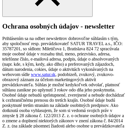
Ochrana osobných údajov - newsletter
Prihlásením sa na odber newslettrov dobrovoľne súhlasím s tým,
aby spoločnosť resp. prevádzkovateľ SATUR TRAVEL a.s., IČO:
35787201, so sídlom: Miletičova 1, Bratislava 824 72 spracúvala
moje osobné údaje v rozsahu titul, meno, priezvisko, adresa,
telefónne číslo, e-mailová adresa, podpis, údaje o absolvovaných
(napr. kde, s kým, kedy, ako dlho) a preferovaných zájazdoch,
dátum narodenia, cokies, údaje o aktivitách vykonávaných na
webovom sídle
www.satur.sk
, podobizeň, zvukový, zvukovo-
obrazový záznam za účelom marketingových aktivít
prevádzkovateľa. Súhlas je možné kedykoľvek odvolať, platnosť
súhlasu zanikne po uplynutí 3 rokov odo dňa jeho poskytnutia.
Osobné údaje nebudú sprístupnené, zverejnené a nebude dochádzať
k cezhraničnému prenosu do tretích krajín. Osobné údaje budú
poskytnuté tretím stranám na základe osobitných predpisov. Ako
dotknutá osoba vyhlasujem, že som si vedomá svojich práv v
zmysle § 28 zákona č. 122/2013 Z. z. o ochrane osobných údajov a
o zmene a doplnení niektorých zákonov v znení zákona č. 84/2014
Z. z. (na základe písomnej žiadosti alebo osobne u prevádzkovateľa