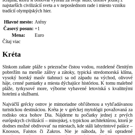
najstarších civilizácií sveta a v neposlednom rade i miesto vzniku
tradícií olympijských hier.
Hlavné mesto:
Atény
Časový posun:
+1
Mena:
Euro
Čítaj viac
Kréta
Slnkom zaliate pláže s priezračne čistou vodou, rozdelené členitým
pobrežím na menšie zálivy a zátoky, typická stredomorská klíma,
vysoký horský masív tiahnuci sa od západu na východ, olivové
háje, cenné pamiatky a miesta dýchajúce históriou. K tomu malebné
pláže, tyrkysové more, výborne vybavené letoviská s kvalitnými
hotelmi a službami.
Najväčší grécky ostrov je mimoriadne obľúbenou a vyhľadávanou
turistickou destináciou. Kréta je v gréckej mytológii považovaná za
rodisko otca bohov Dia. Nájdeme tu počiatky jednej z prvých
európskych civilizácií – minojskej, s typickou architektúrou, ktorú je
dodnes možné obdivovať na miestach, kde stáli labyrintové paláce –
Knossos, Faistos či Zakros. Nie je náhoda, že sú opradené