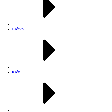
Grécko
Kréta