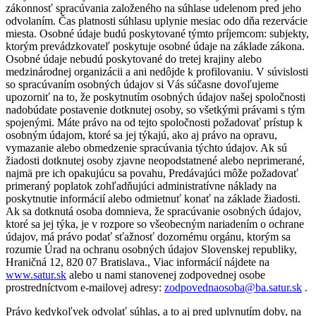
zákonnosť spracúvania založeného na súhlase udelenom pred jeho
odvolaním. Čas platnosti súhlasu uplynie mesiac odo dňa rezervácie
miesta. Osobné údaje budú poskytované týmto príjemcom: subjekty,
ktorým prevádzkovateľ poskytuje osobné údaje na základe zákona.
Osobné údaje nebudú poskytované do tretej krajiny alebo
medzinárodnej organizácii a ani nedôjde k profilovaniu. V súvislosti
so spracúvaním osobných údajov si Vás súčasne dovoľujeme
upozorniť na to, že poskytnutím osobných údajov našej spoločnosti
nadobúdate postavenie dotknutej osoby, so všetkými právami s tým
spojenými. Máte právo na od tejto spoločnosti požadovať prístup k
osobným údajom, ktoré sa jej týkajú, ako aj právo na opravu,
vymazanie alebo obmedzenie spracúvania týchto údajov. Ak sú
žiadosti dotknutej osoby zjavne neopodstatnené alebo neprimerané,
najmä pre ich opakujúcu sa povahu, Predávajúci môže požadovať
primeraný poplatok zohľadňujúci administratívne náklady na
poskytnutie informácií alebo odmietnuť konať na základe žiadosti.
Ak sa dotknutá osoba domnieva, že spracúvanie osobných údajov,
ktoré sa jej týka, je v rozpore so všeobecným nariadením o ochrane
údajov, má právo podať sťažnosť dozornému orgánu, ktorým sa
rozumie Úrad na ochranu osobných údajov Slovenskej republiky,
Hraničná 12, 820 07 Bratislava., Viac informácií nájdete na
www.satur.sk
alebo u nami stanovenej zodpovednej osobe
prostredníctvom e-mailovej adresy:
zodpovednaosoba@ba.satur.sk
.
Právo kedykoľvek odvolať súhlas, a to aj pred uplynutím doby, na