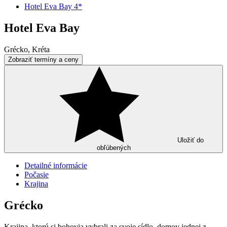
Hotel Eva Bay 4*
Hotel Eva Bay
Grécko, Kréta
Zobraziť termíny a ceny
Uložiť do
obľúbených
Detailné informácie
Počasie
Krajina
Grécko
Krajina, ktorú si bohovia vybrali za svoje sídlo, domov jednej z