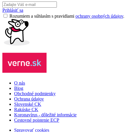
Prihlásiť sa
Rozumiem a súhlasím s pravidlami
ochrany osobných údajov
.
O nás
Blog
Obchodné podmienky
Ochrana údajov
Slovenské CK
Rakúske CK
Koronavírus - dôležité informácie
Cestovné poistenie ECP
Spravovať cookies