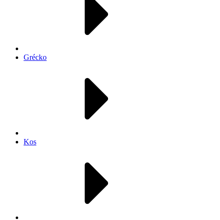
Grécko
Kos