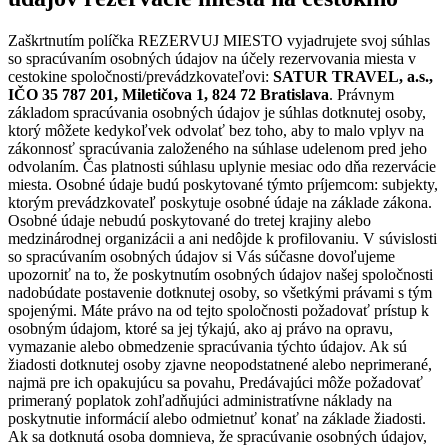
Zaškrtnutím políčka REZERVUJ MIESTO vyjadrujete svoj súhlas
so spracúvaním osobných údajov na účely rezervovania miesta v
cestokine spoločnosti/prevádzkovateľovi:
SATUR TRAVEL, a.s.,
IČO 35 787 201, Miletičova 1, 824 72 Bratislava
. Právnym
základom spracúvania osobných údajov je súhlas dotknutej osoby,
ktorý môžete kedykoľvek odvolať bez toho, aby to malo vplyv na
zákonnosť spracúvania založeného na súhlase udelenom pred jeho
odvolaním. Čas platnosti súhlasu uplynie mesiac odo dňa rezervácie
miesta. Osobné údaje budú poskytované týmto príjemcom: subjekty,
ktorým prevádzkovateľ poskytuje osobné údaje na základe zákona.
Osobné údaje nebudú poskytované do tretej krajiny alebo
medzinárodnej organizácii a ani nedôjde k profilovaniu. V súvislosti
so spracúvaním osobných údajov si Vás súčasne dovoľujeme
upozorniť na to, že poskytnutím osobných údajov našej spoločnosti
nadobúdate postavenie dotknutej osoby, so všetkými právami s tým
spojenými. Máte právo na od tejto spoločnosti požadovať prístup k
osobným údajom, ktoré sa jej týkajú, ako aj právo na opravu,
vymazanie alebo obmedzenie spracúvania týchto údajov. Ak sú
žiadosti dotknutej osoby zjavne neopodstatnené alebo neprimerané,
najmä pre ich opakujúcu sa povahu, Predávajúci môže požadovať
primeraný poplatok zohľadňujúci administratívne náklady na
poskytnutie informácií alebo odmietnuť konať na základe žiadosti.
Ak sa dotknutá osoba domnieva, že spracúvanie osobných údajov,