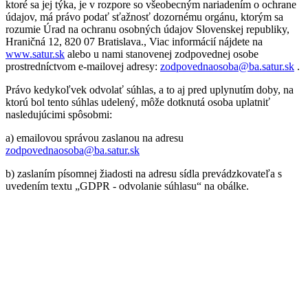
ktoré sa jej týka, je v rozpore so všeobecným nariadením o ochrane
údajov, má právo podať sťažnosť dozornému orgánu, ktorým sa
rozumie Úrad na ochranu osobných údajov Slovenskej republiky,
Hraničná 12, 820 07 Bratislava., Viac informácií nájdete na
www.satur.sk
alebo u nami stanovenej zodpovednej osobe
prostredníctvom e-mailovej adresy:
zodpovednaosoba@ba.satur.sk
.
Právo kedykoľvek odvolať súhlas, a to aj pred uplynutím doby, na
ktorú bol tento súhlas udelený, môže dotknutá osoba uplatniť
nasledujúcimi spôsobmi:
a) emailovou správou zaslanou na adresu
zodpovednaosoba@ba.satur.sk
b) zaslaním písomnej žiadosti na adresu sídla prevádzkovateľa s
uvedením textu „GDPR - odvolanie súhlasu“ na obálke.