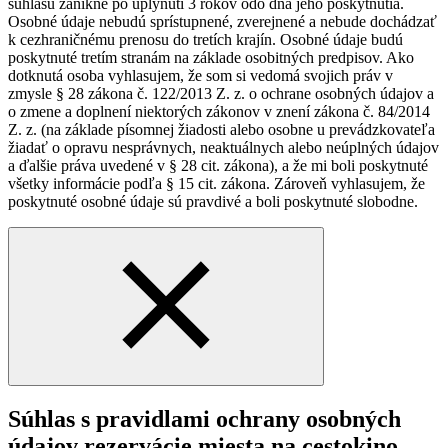
súhlasu zanikne po uplynutí 3 rokov odo dňa jeho poskytnutia.
Osobné údaje nebudú sprístupnené, zverejnené a nebude dochádzať
k cezhraničnému prenosu do tretích krajín. Osobné údaje budú
poskytnuté tretím stranám na základe osobitných predpisov. Ako
dotknutá osoba vyhlasujem, že som si vedomá svojich práv v
zmysle § 28 zákona č. 122/2013 Z. z. o ochrane osobných údajov a
o zmene a doplnení niektorých zákonov v znení zákona č. 84/2014
Z. z. (na základe písomnej žiadosti alebo osobne u prevádzkovateľa
žiadať o opravu nesprávnych, neaktuálnych alebo neúplných údajov
a ďalšie práva uvedené v § 28 cit. zákona), a že mi boli poskytnuté
všetky informácie podľa § 15 cit. zákona. Zároveň vyhlasujem, že
poskytnuté osobné údaje sú pravdivé a boli poskytnuté slobodne.
Súhlas s pravidlami ochrany osobných
údajov rezervácie miesta na cestokino