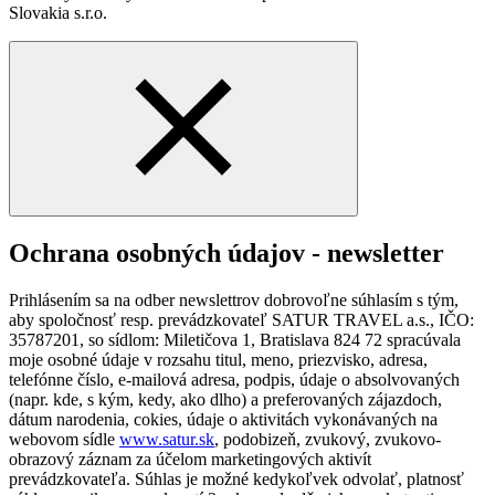
Slovakia s.r.o.
Ochrana osobných údajov - newsletter
Prihlásením sa na odber newslettrov dobrovoľne súhlasím s tým,
aby spoločnosť resp. prevádzkovateľ SATUR TRAVEL a.s., IČO:
35787201, so sídlom: Miletičova 1, Bratislava 824 72 spracúvala
moje osobné údaje v rozsahu titul, meno, priezvisko, adresa,
telefónne číslo, e-mailová adresa, podpis, údaje o absolvovaných
(napr. kde, s kým, kedy, ako dlho) a preferovaných zájazdoch,
dátum narodenia, cokies, údaje o aktivitách vykonávaných na
webovom sídle
www.satur.sk
, podobizeň, zvukový, zvukovo-
obrazový záznam za účelom marketingových aktivít
prevádzkovateľa. Súhlas je možné kedykoľvek odvolať, platnosť