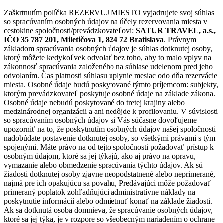
Zaškrtnutím políčka REZERVUJ MIESTO vyjadrujete svoj súhlas
so spracúvaním osobných údajov na účely rezervovania miesta v
cestokine spoločnosti/prevádzkovateľovi:
SATUR TRAVEL, a.s.,
IČO 35 787 201, Miletičova 1, 824 72 Bratislava
. Právnym
základom spracúvania osobných údajov je súhlas dotknutej osoby,
ktorý môžete kedykoľvek odvolať bez toho, aby to malo vplyv na
zákonnosť spracúvania založeného na súhlase udelenom pred jeho
odvolaním. Čas platnosti súhlasu uplynie mesiac odo dňa rezervácie
miesta. Osobné údaje budú poskytované týmto príjemcom: subjekty,
ktorým prevádzkovateľ poskytuje osobné údaje na základe zákona.
Osobné údaje nebudú poskytované do tretej krajiny alebo
medzinárodnej organizácii a ani nedôjde k profilovaniu. V súvislosti
so spracúvaním osobných údajov si Vás súčasne dovoľujeme
upozorniť na to, že poskytnutím osobných údajov našej spoločnosti
nadobúdate postavenie dotknutej osoby, so všetkými právami s tým
spojenými. Máte právo na od tejto spoločnosti požadovať prístup k
osobným údajom, ktoré sa jej týkajú, ako aj právo na opravu,
vymazanie alebo obmedzenie spracúvania týchto údajov. Ak sú
žiadosti dotknutej osoby zjavne neopodstatnené alebo neprimerané,
najmä pre ich opakujúcu sa povahu, Predávajúci môže požadovať
primeraný poplatok zohľadňujúci administratívne náklady na
poskytnutie informácií alebo odmietnuť konať na základe žiadosti.
Ak sa dotknutá osoba domnieva, že spracúvanie osobných údajov,
ktoré sa jej týka, je v rozpore so všeobecným nariadením o ochrane