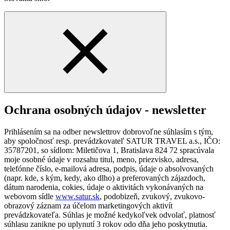
Ochrana osobných údajov - newsletter
Prihlásením sa na odber newslettrov dobrovoľne súhlasím s tým,
aby spoločnosť resp. prevádzkovateľ SATUR TRAVEL a.s., IČO:
35787201, so sídlom: Miletičova 1, Bratislava 824 72 spracúvala
moje osobné údaje v rozsahu titul, meno, priezvisko, adresa,
telefónne číslo, e-mailová adresa, podpis, údaje o absolvovaných
(napr. kde, s kým, kedy, ako dlho) a preferovaných zájazdoch,
dátum narodenia, cokies, údaje o aktivitách vykonávaných na
webovom sídle
www.satur.sk
, podobizeň, zvukový, zvukovo-
obrazový záznam za účelom marketingových aktivít
prevádzkovateľa. Súhlas je možné kedykoľvek odvolať, platnosť
súhlasu zanikne po uplynutí 3 rokov odo dňa jeho poskytnutia.