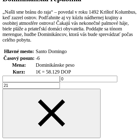
„Našli sme bránu do raja“ – povedal v roku 1492 Krištof Kolumbus,
keď zazrel ostrov. Podľahnite aj vy kúzlu nádhernej krajiny a
osobitej atmosfére ostrova! Čakajú vás nekonečné palmové háje,
biele pláže a priateľskí domáci obyvatelia. Poddajte sa tónom
merengue, hudbe Dominikáncov, ktorá vás bude sprevádzať počas
celého pobytu.
Hlavné mesto:
Santo Domingo
Časový posun:
-6
Mena:
Dominikánske peso
Kurz:
1€ = 58.129 DOP