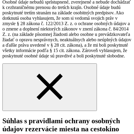
Osobné údaje nebudú sprístupnené, zverejnené a nebude dochádzať
k cezhraničnému prenosu do tretích krajín. Osobné údaje budú
poskytnuté tretím stranám na základe osobitných predpisov. Ako
dotknutá osoba vyhlasujem, že som si vedomá svojich práv v
zmysle § 28 zákona č. 122/2013 Z. z. o ochrane osobných údajov a
o zmene a doplnení niektorých zákonov v znení zákona č. 84/2014
Z. z. (na základe písomnej žiadosti alebo osobne u prevádzkovateľa
žiadať o opravu nesprávnych, neaktuálnych alebo neúplných údajov
a ďalšie práva uvedené v § 28 cit. zákona), a že mi boli poskytnuté
všetky informácie podľa § 15 cit. zákona. Zároveň vyhlasujem, že
poskytnuté osobné údaje sú pravdivé a boli poskytnuté slobodne.
Súhlas s pravidlami ochrany osobných
údajov rezervácie miesta na cestokino