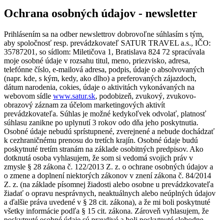
Ochrana osobných údajov - newsletter
Prihlásením sa na odber newslettrov dobrovoľne súhlasím s tým,
aby spoločnosť resp. prevádzkovateľ SATUR TRAVEL a.s., IČO:
35787201, so sídlom: Miletičova 1, Bratislava 824 72 spracúvala
moje osobné údaje v rozsahu titul, meno, priezvisko, adresa,
telefónne číslo, e-mailová adresa, podpis, údaje o absolvovaných
(napr. kde, s kým, kedy, ako dlho) a preferovaných zájazdoch,
dátum narodenia, cokies, údaje o aktivitách vykonávaných na
webovom sídle
www.satur.sk
, podobizeň, zvukový, zvukovo-
obrazový záznam za účelom marketingových aktivít
prevádzkovateľa. Súhlas je možné kedykoľvek odvolať, platnosť
súhlasu zanikne po uplynutí 3 rokov odo dňa jeho poskytnutia.
Osobné údaje nebudú sprístupnené, zverejnené a nebude dochádzať
k cezhraničnému prenosu do tretích krajín. Osobné údaje budú
poskytnuté tretím stranám na základe osobitných predpisov. Ako
dotknutá osoba vyhlasujem, že som si vedomá svojich práv v
zmysle § 28 zákona č. 122/2013 Z. z. o ochrane osobných údajov a
o zmene a doplnení niektorých zákonov v znení zákona č. 84/2014
Z. z. (na základe písomnej žiadosti alebo osobne u prevádzkovateľa
žiadať o opravu nesprávnych, neaktuálnych alebo neúplných údajov
a ďalšie práva uvedené v § 28 cit. zákona), a že mi boli poskytnuté
všetky informácie podľa § 15 cit. zákona. Zároveň vyhlasujem, že
poskytnuté osobné údaje sú pravdivé a boli poskytnuté slobodne.