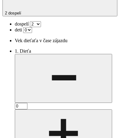
2 dospelí
dospelí
deti
Vek dieťaťa v čase zájazdu
1. Dieťa