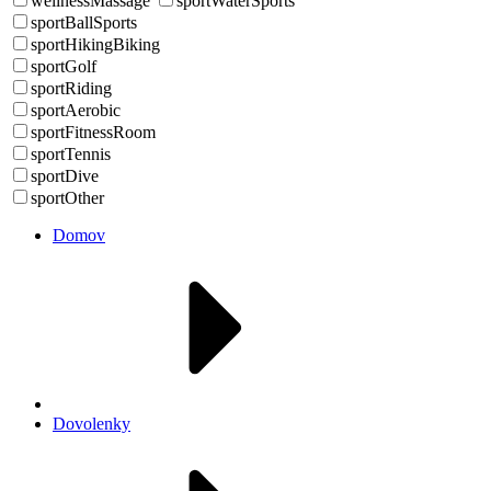
wellnessMassage
sportWaterSports
sportBallSports
sportHikingBiking
sportGolf
sportRiding
sportAerobic
sportFitnessRoom
sportTennis
sportDive
sportOther
Domov
Dovolenky