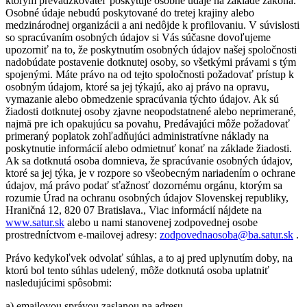
ktorým prevádzkovateľ poskytuje osobné údaje na základe zákona.
Osobné údaje nebudú poskytované do tretej krajiny alebo
medzinárodnej organizácii a ani nedôjde k profilovaniu. V súvislosti
so spracúvaním osobných údajov si Vás súčasne dovoľujeme
upozorniť na to, že poskytnutím osobných údajov našej spoločnosti
nadobúdate postavenie dotknutej osoby, so všetkými právami s tým
spojenými. Máte právo na od tejto spoločnosti požadovať prístup k
osobným údajom, ktoré sa jej týkajú, ako aj právo na opravu,
vymazanie alebo obmedzenie spracúvania týchto údajov. Ak sú
žiadosti dotknutej osoby zjavne neopodstatnené alebo neprimerané,
najmä pre ich opakujúcu sa povahu, Predávajúci môže požadovať
primeraný poplatok zohľadňujúci administratívne náklady na
poskytnutie informácií alebo odmietnuť konať na základe žiadosti.
Ak sa dotknutá osoba domnieva, že spracúvanie osobných údajov,
ktoré sa jej týka, je v rozpore so všeobecným nariadením o ochrane
údajov, má právo podať sťažnosť dozornému orgánu, ktorým sa
rozumie Úrad na ochranu osobných údajov Slovenskej republiky,
Hraničná 12, 820 07 Bratislava., Viac informácií nájdete na
www.satur.sk
alebo u nami stanovenej zodpovednej osobe
prostredníctvom e-mailovej adresy:
zodpovednaosoba@ba.satur.sk
.
Právo kedykoľvek odvolať súhlas, a to aj pred uplynutím doby, na
ktorú bol tento súhlas udelený, môže dotknutá osoba uplatniť
nasledujúcimi spôsobmi:
a) emailovou správou zaslanou na adresu