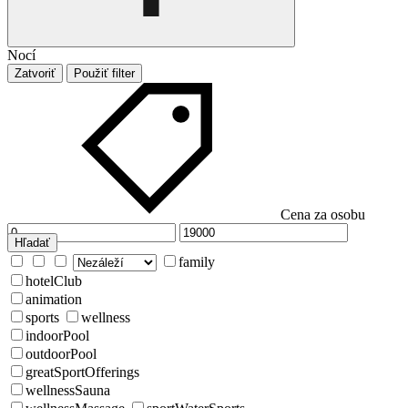
Nocí
Zatvoriť
Použiť filter
Cena za osobu
Hľadať
family
hotelClub
animation
sports
wellness
indoorPool
outdoorPool
greatSportOfferings
wellnessSauna