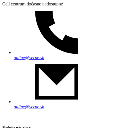
Call centrum dočasne nedostupné
online@verne.sk
online@verne.sk
Sledujte nás aj na: