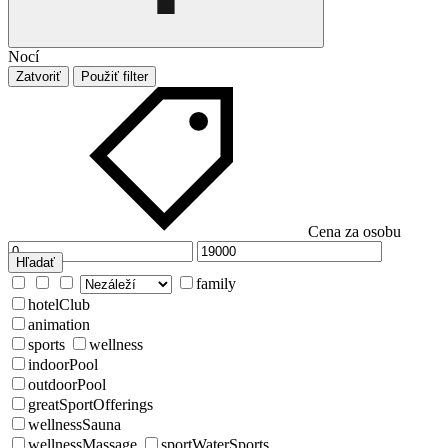
Nocí
Zatvoriť
Použiť filter
Cena za osobu
Hľadať
family
hotelClub
animation
sports
wellness
indoorPool
outdoorPool
greatSportOfferings
wellnessSauna
wellnessMassage
sportWaterSports