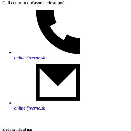
Call centrum dočasne nedostupné
online@verne.sk
online@verne.sk
Sledujte nás aj na: