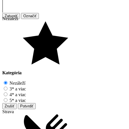
Zatvoriť
Označiť
Nezáleží
Kategória
Nezáleží
3* a viac
4* a viac
5* a viac
Zrušiť
Potvrdiť
Strava