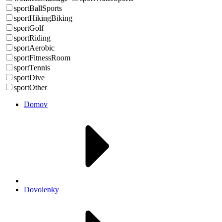
sportBallSports
sportHikingBiking
sportGolf
sportRiding
sportAerobic
sportFitnessRoom
sportTennis
sportDive
sportOther
Domov
Dovolenky