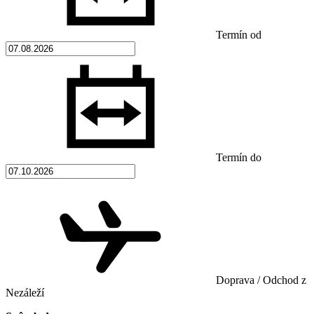
Termín od
Termín do
Doprava / Odchod z
Nezáleží