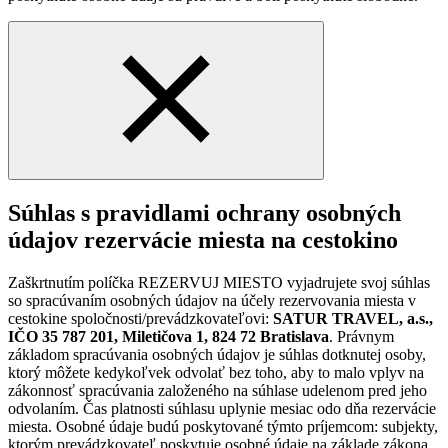
Súhlas s pravidlami ochrany osobných
údajov rezervácie miesta na cestokino
Zaškrtnutím políčka REZERVUJ MIESTO vyjadrujete svoj súhlas
so spracúvaním osobných údajov na účely rezervovania miesta v
cestokine spoločnosti/prevádzkovateľovi:
SATUR TRAVEL, a.s.,
IČO 35 787 201, Miletičova 1, 824 72 Bratislava
. Právnym
základom spracúvania osobných údajov je súhlas dotknutej osoby,
ktorý môžete kedykoľvek odvolať bez toho, aby to malo vplyv na
zákonnosť spracúvania založeného na súhlase udelenom pred jeho
odvolaním. Čas platnosti súhlasu uplynie mesiac odo dňa rezervácie
miesta. Osobné údaje budú poskytované týmto príjemcom: subjekty,
ktorým prevádzkovateľ poskytuje osobné údaje na základe zákona.