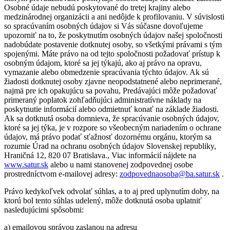
Osobné údaje nebudú poskytované do tretej krajiny alebo
medzinárodnej organizácii a ani nedôjde k profilovaniu. V súvislosti
so spracúvaním osobných údajov si Vás súčasne dovoľujeme
upozorniť na to, že poskytnutím osobných údajov našej spoločnosti
nadobúdate postavenie dotknutej osoby, so všetkými právami s tým
spojenými. Máte právo na od tejto spoločnosti požadovať prístup k
osobným údajom, ktoré sa jej týkajú, ako aj právo na opravu,
vymazanie alebo obmedzenie spracúvania týchto údajov. Ak sú
žiadosti dotknutej osoby zjavne neopodstatnené alebo neprimerané,
najmä pre ich opakujúcu sa povahu, Predávajúci môže požadovať
primeraný poplatok zohľadňujúci administratívne náklady na
poskytnutie informácií alebo odmietnuť konať na základe žiadosti.
Ak sa dotknutá osoba domnieva, že spracúvanie osobných údajov,
ktoré sa jej týka, je v rozpore so všeobecným nariadením o ochrane
údajov, má právo podať sťažnosť dozornému orgánu, ktorým sa
rozumie Úrad na ochranu osobných údajov Slovenskej republiky,
Hraničná 12, 820 07 Bratislava., Viac informácií nájdete na
www.satur.sk
alebo u nami stanovenej zodpovednej osobe
prostredníctvom e-mailovej adresy:
zodpovednaosoba@ba.satur.sk
.
Právo kedykoľvek odvolať súhlas, a to aj pred uplynutím doby, na
ktorú bol tento súhlas udelený, môže dotknutá osoba uplatniť
nasledujúcimi spôsobmi:
a) emailovou správou zaslanou na adresu