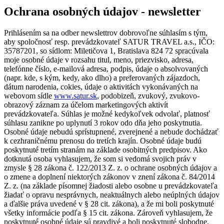
Ochrana osobných údajov - newsletter
Prihlásením sa na odber newslettrov dobrovoľne súhlasím s tým,
aby spoločnosť resp. prevádzkovateľ SATUR TRAVEL a.s., IČO:
35787201, so sídlom: Miletičova 1, Bratislava 824 72 spracúvala
moje osobné údaje v rozsahu titul, meno, priezvisko, adresa,
telefónne číslo, e-mailová adresa, podpis, údaje o absolvovaných
(napr. kde, s kým, kedy, ako dlho) a preferovaných zájazdoch,
dátum narodenia, cokies, údaje o aktivitách vykonávaných na
webovom sídle
www.satur.sk
, podobizeň, zvukový, zvukovo-
obrazový záznam za účelom marketingových aktivít
prevádzkovateľa. Súhlas je možné kedykoľvek odvolať, platnosť
súhlasu zanikne po uplynutí 3 rokov odo dňa jeho poskytnutia.
Osobné údaje nebudú sprístupnené, zverejnené a nebude dochádzať
k cezhraničnému prenosu do tretích krajín. Osobné údaje budú
poskytnuté tretím stranám na základe osobitných predpisov. Ako
dotknutá osoba vyhlasujem, že som si vedomá svojich práv v
zmysle § 28 zákona č. 122/2013 Z. z. o ochrane osobných údajov a
o zmene a doplnení niektorých zákonov v znení zákona č. 84/2014
Z. z. (na základe písomnej žiadosti alebo osobne u prevádzkovateľa
žiadať o opravu nesprávnych, neaktuálnych alebo neúplných údajov
a ďalšie práva uvedené v § 28 cit. zákona), a že mi boli poskytnuté
všetky informácie podľa § 15 cit. zákona. Zároveň vyhlasujem, že
poskytnuté osobné údaje sú pravdivé a boli poskytnuté slobodne.