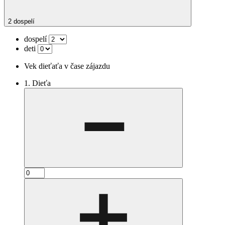
2 dospelí
dospelí
deti
Vek dieťaťa v čase zájazdu
1. Dieťa