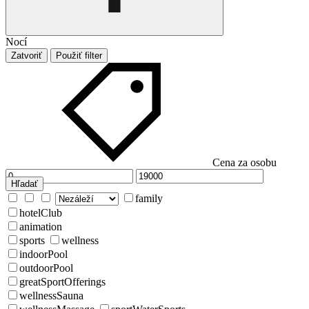
Nocí
Zatvoriť
Použiť filter
Cena za osobu
Hľadať
family
hotelClub
animation
sports
wellness
indoorPool
outdoorPool
greatSportOfferings
wellnessSauna