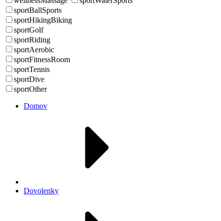
wellnessMassage
sportWaterSports
sportBallSports
sportHikingBiking
sportGolf
sportRiding
sportAerobic
sportFitnessRoom
sportTennis
sportDive
sportOther
Domov
Dovolenky