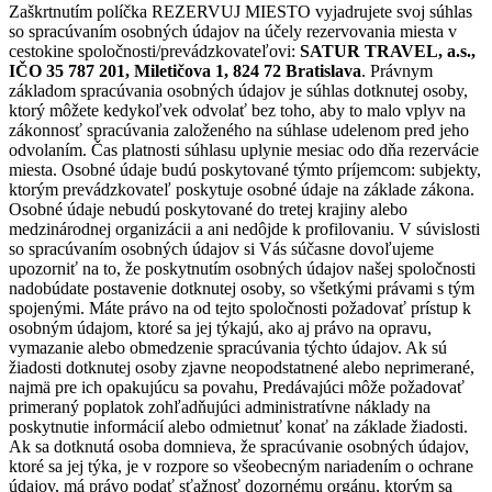
Zaškrtnutím políčka REZERVUJ MIESTO vyjadrujete svoj súhlas
so spracúvaním osobných údajov na účely rezervovania miesta v
cestokine spoločnosti/prevádzkovateľovi:
SATUR TRAVEL, a.s.,
IČO 35 787 201, Miletičova 1, 824 72 Bratislava
. Právnym
základom spracúvania osobných údajov je súhlas dotknutej osoby,
ktorý môžete kedykoľvek odvolať bez toho, aby to malo vplyv na
zákonnosť spracúvania založeného na súhlase udelenom pred jeho
odvolaním. Čas platnosti súhlasu uplynie mesiac odo dňa rezervácie
miesta. Osobné údaje budú poskytované týmto príjemcom: subjekty,
ktorým prevádzkovateľ poskytuje osobné údaje na základe zákona.
Osobné údaje nebudú poskytované do tretej krajiny alebo
medzinárodnej organizácii a ani nedôjde k profilovaniu. V súvislosti
so spracúvaním osobných údajov si Vás súčasne dovoľujeme
upozorniť na to, že poskytnutím osobných údajov našej spoločnosti
nadobúdate postavenie dotknutej osoby, so všetkými právami s tým
spojenými. Máte právo na od tejto spoločnosti požadovať prístup k
osobným údajom, ktoré sa jej týkajú, ako aj právo na opravu,
vymazanie alebo obmedzenie spracúvania týchto údajov. Ak sú
žiadosti dotknutej osoby zjavne neopodstatnené alebo neprimerané,
najmä pre ich opakujúcu sa povahu, Predávajúci môže požadovať
primeraný poplatok zohľadňujúci administratívne náklady na
poskytnutie informácií alebo odmietnuť konať na základe žiadosti.
Ak sa dotknutá osoba domnieva, že spracúvanie osobných údajov,
ktoré sa jej týka, je v rozpore so všeobecným nariadením o ochrane
údajov, má právo podať sťažnosť dozornému orgánu, ktorým sa