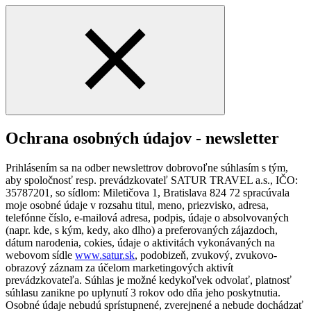
Ochrana osobných údajov - newsletter
Prihlásením sa na odber newslettrov dobrovoľne súhlasím s tým,
aby spoločnosť resp. prevádzkovateľ SATUR TRAVEL a.s., IČO:
35787201, so sídlom: Miletičova 1, Bratislava 824 72 spracúvala
moje osobné údaje v rozsahu titul, meno, priezvisko, adresa,
telefónne číslo, e-mailová adresa, podpis, údaje o absolvovaných
(napr. kde, s kým, kedy, ako dlho) a preferovaných zájazdoch,
dátum narodenia, cokies, údaje o aktivitách vykonávaných na
webovom sídle
www.satur.sk
, podobizeň, zvukový, zvukovo-
obrazový záznam za účelom marketingových aktivít
prevádzkovateľa. Súhlas je možné kedykoľvek odvolať, platnosť
súhlasu zanikne po uplynutí 3 rokov odo dňa jeho poskytnutia.
Osobné údaje nebudú sprístupnené, zverejnené a nebude dochádzať