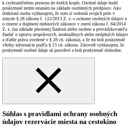
k cezhraničnému prenosu do tretích krajín. Osobné údaje budú
poskytnuté tretím stranám na základe osobitných predpisov. Ako
dotknutá osoba vyhlasujem, že som si vedomá svojich práv v
zmysle § 28 zákona č. 122/2013 Z. z. o ochrane osobných údajov a
o zmene a doplnení niektorých zákonov v znení zákona č. 84/2014
Z. z. (na základe písomnej žiadosti alebo osobne u prevádzkovateľa
žiadať o opravu nesprávnych, neaktuálnych alebo neúplných údajov
a ďalšie práva uvedené v § 28 cit. zákona), a že mi boli poskytnuté
všetky informácie podľa § 15 cit. zákona. Zároveň vyhlasujem, že
poskytnuté osobné údaje sú pravdivé a boli poskytnuté slobodne.
Súhlas s pravidlami ochrany osobných
údajov rezervácie miesta na cestokino