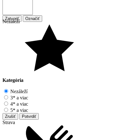
Zatvoriť
Označiť
Nezáleží
Kategória
Nezáleží
3* a viac
4* a viac
5* a viac
Zrušiť
Potvrdiť
Strava