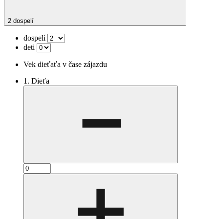
2 dospelí
dospelí
deti
Vek dieťaťa v čase zájazdu
1. Dieťa