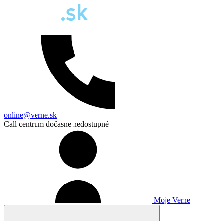
online@verne.sk
Call centrum dočasne nedostupné
Moje Verne