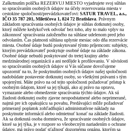
Zaškrtnutím políčka REZERVUJ MIESTO vyjadrujete svoj súhlas
so spracúvaním osobných údajov na účely rezervovania miesta v
cestokine spoločnosti/prevádzkovateľovi:
SATUR TRAVEL, a.s.,
IČO 35 787 201, Miletičova 1, 824 72 Bratislava
. Právnym
základom spracúvania osobných údajov je súhlas dotknutej osoby,
ktorý môžete kedykoľvek odvolať bez toho, aby to malo vplyv na
zákonnosť spracúvania založeného na súhlase udelenom pred jeho
odvolaním. Čas platnosti súhlasu uplynie mesiac odo dňa rezervácie
miesta. Osobné údaje budú poskytované týmto príjemcom: subjekty,
ktorým prevádzkovateľ poskytuje osobné údaje na základe zákona.
Osobné údaje nebudú poskytované do tretej krajiny alebo
medzinárodnej organizácii a ani nedôjde k profilovaniu. V súvislosti
so spracúvaním osobných údajov si Vás súčasne dovoľujeme
upozorniť na to, že poskytnutím osobných údajov našej spoločnosti
nadobúdate postavenie dotknutej osoby, so všetkými právami s tým
spojenými. Máte právo na od tejto spoločnosti požadovať prístup k
osobným údajom, ktoré sa jej týkajú, ako aj právo na opravu,
vymazanie alebo obmedzenie spracúvania týchto údajov. Ak sú
žiadosti dotknutej osoby zjavne neopodstatnené alebo neprimerané,
najmä pre ich opakujúcu sa povahu, Predávajúci môže požadovať
primeraný poplatok zohľadňujúci administratívne náklady na
poskytnutie informácií alebo odmietnuť konať na základe žiadosti.
Ak sa dotknutá osoba domnieva, že spracúvanie osobných údajov,
ktoré sa jej týka, je v rozpore so všeobecným nariadením o ochrane
údajov, má právo podať sťažnosť dozornému orgánu, ktorým sa