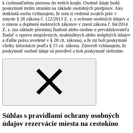
k cezhraničnému prenosu do tretích krajín. Osobné údaje budú
poskytnuté tretím stranám na základe osobitných predpisov. Ako
dotknutá osoba vyhlasujem, že som si vedomá svojich práv v
zmysle § 28 zákona č. 122/2013 Z. z. o ochrane osobných údajov a
o zmene a doplnení niektorých zákonov v znení zákona č. 84/2014
Z. z. (na základe písomnej žiadosti alebo osobne u prevádzkovateľa
žiadať o opravu nesprávnych, neaktuálnych alebo neúplných údajov
a ďalšie práva uvedené v § 28 cit. zákona), a že mi boli poskytnuté
všetky informácie podľa § 15 cit. zákona. Zároveň vyhlasujem, že
poskytnuté osobné údaje sú pravdivé a boli poskytnuté slobodne.
Súhlas s pravidlami ochrany osobných
údajov rezervácie miesta na cestokino