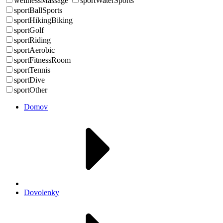
wellnessMassage
sportWaterSports
sportBallSports
sportHikingBiking
sportGolf
sportRiding
sportAerobic
sportFitnessRoom
sportTennis
sportDive
sportOther
Domov
Dovolenky