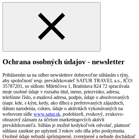
Ochrana osobných údajov - newsletter
Prihlásením sa na odber newslettrov dobrovoľne súhlasím s tým,
aby spoločnosť resp. prevádzkovateľ SATUR TRAVEL a.s., IČO:
35787201, so sídlom: Miletičova 1, Bratislava 824 72 spracúvala
moje osobné údaje v rozsahu titul, meno, priezvisko, adresa,
telefónne číslo, e-mailová adresa, podpis, údaje o absolvovaných
(napr. kde, s kým, kedy, ako dlho) a preferovaných zájazdoch,
dátum narodenia, cokies, údaje o aktivitách vykonávaných na
webovom sídle
www.satur.sk
, podobizeň, zvukový, zvukovo-
obrazový záznam za účelom marketingových aktivít
prevádzkovateľa. Súhlas je možné kedykoľvek odvolať, platnosť
súhlasu zanikne po uplynutí 3 rokov odo dňa jeho poskytnutia.
Osobné údaje nebudú sprístupnené, zverejnené a nebude dochádzať