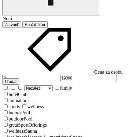
Nocí
Zatvoriť
Použiť filter
Cena za osobu
Hľadať
family
hotelClub
animation
sports
wellness
indoorPool
outdoorPool
greatSportOfferings
wellnessSauna