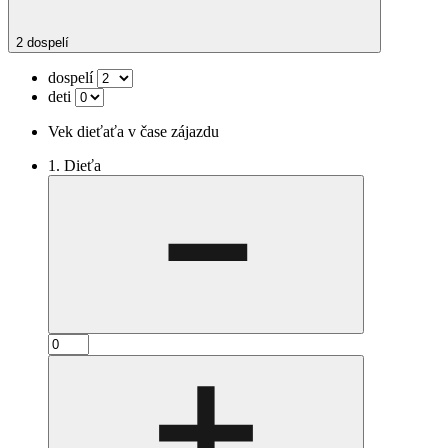
2 dospelí
dospelí
deti
Vek dieťaťa v čase zájazdu
1. Dieťa