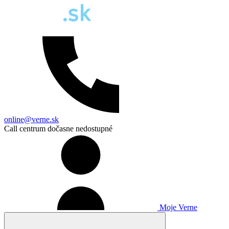
online@verne.sk
Call centrum dočasne nedostupné
Moje Verne