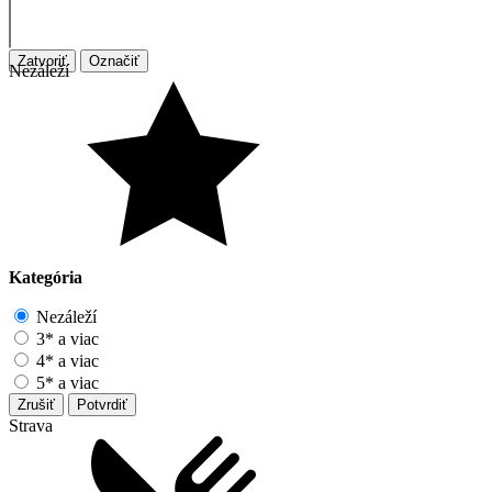
Zatvoriť
Označiť
Nezáleží
Kategória
Nezáleží
3* a viac
4* a viac
5* a viac
Zrušiť
Potvrdiť
Strava