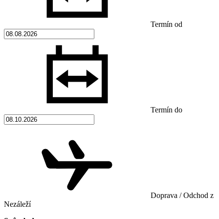
Termín od
Termín do
Doprava / Odchod z
Nezáleží