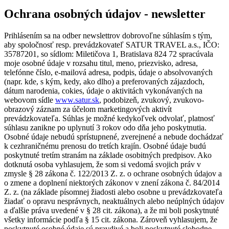
Ochrana osobných údajov - newsletter
Prihlásením sa na odber newslettrov dobrovoľne súhlasím s tým,
aby spoločnosť resp. prevádzkovateľ SATUR TRAVEL a.s., IČO:
35787201, so sídlom: Miletičova 1, Bratislava 824 72 spracúvala
moje osobné údaje v rozsahu titul, meno, priezvisko, adresa,
telefónne číslo, e-mailová adresa, podpis, údaje o absolvovaných
(napr. kde, s kým, kedy, ako dlho) a preferovaných zájazdoch,
dátum narodenia, cokies, údaje o aktivitách vykonávaných na
webovom sídle
www.satur.sk
, podobizeň, zvukový, zvukovo-
obrazový záznam za účelom marketingových aktivít
prevádzkovateľa. Súhlas je možné kedykoľvek odvolať, platnosť
súhlasu zanikne po uplynutí 3 rokov odo dňa jeho poskytnutia.
Osobné údaje nebudú sprístupnené, zverejnené a nebude dochádzať
k cezhraničnému prenosu do tretích krajín. Osobné údaje budú
poskytnuté tretím stranám na základe osobitných predpisov. Ako
dotknutá osoba vyhlasujem, že som si vedomá svojich práv v
zmysle § 28 zákona č. 122/2013 Z. z. o ochrane osobných údajov a
o zmene a doplnení niektorých zákonov v znení zákona č. 84/2014
Z. z. (na základe písomnej žiadosti alebo osobne u prevádzkovateľa
žiadať o opravu nesprávnych, neaktuálnych alebo neúplných údajov
a ďalšie práva uvedené v § 28 cit. zákona), a že mi boli poskytnuté
všetky informácie podľa § 15 cit. zákona. Zároveň vyhlasujem, že
poskytnuté osobné údaje sú pravdivé a boli poskytnuté slobodne.