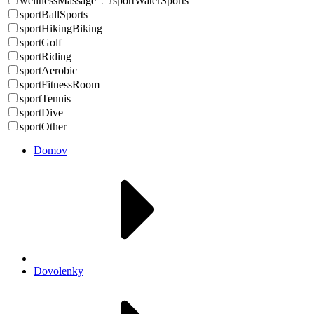
wellnessMassage
sportWaterSports
sportBallSports
sportHikingBiking
sportGolf
sportRiding
sportAerobic
sportFitnessRoom
sportTennis
sportDive
sportOther
Domov
Dovolenky