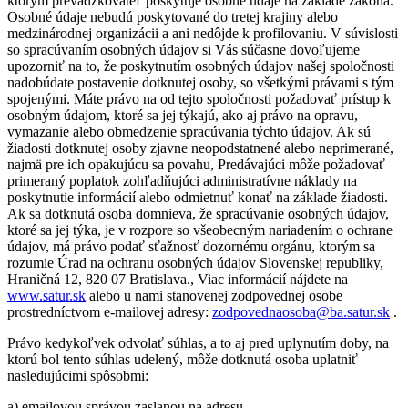
ktorým prevádzkovateľ poskytuje osobné údaje na základe zákona.
Osobné údaje nebudú poskytované do tretej krajiny alebo
medzinárodnej organizácii a ani nedôjde k profilovaniu. V súvislosti
so spracúvaním osobných údajov si Vás súčasne dovoľujeme
upozorniť na to, že poskytnutím osobných údajov našej spoločnosti
nadobúdate postavenie dotknutej osoby, so všetkými právami s tým
spojenými. Máte právo na od tejto spoločnosti požadovať prístup k
osobným údajom, ktoré sa jej týkajú, ako aj právo na opravu,
vymazanie alebo obmedzenie spracúvania týchto údajov. Ak sú
žiadosti dotknutej osoby zjavne neopodstatnené alebo neprimerané,
najmä pre ich opakujúcu sa povahu, Predávajúci môže požadovať
primeraný poplatok zohľadňujúci administratívne náklady na
poskytnutie informácií alebo odmietnuť konať na základe žiadosti.
Ak sa dotknutá osoba domnieva, že spracúvanie osobných údajov,
ktoré sa jej týka, je v rozpore so všeobecným nariadením o ochrane
údajov, má právo podať sťažnosť dozornému orgánu, ktorým sa
rozumie Úrad na ochranu osobných údajov Slovenskej republiky,
Hraničná 12, 820 07 Bratislava., Viac informácií nájdete na
www.satur.sk
alebo u nami stanovenej zodpovednej osobe
prostredníctvom e-mailovej adresy:
zodpovednaosoba@ba.satur.sk
.
Právo kedykoľvek odvolať súhlas, a to aj pred uplynutím doby, na
ktorú bol tento súhlas udelený, môže dotknutá osoba uplatniť
nasledujúcimi spôsobmi:
a) emailovou správou zaslanou na adresu