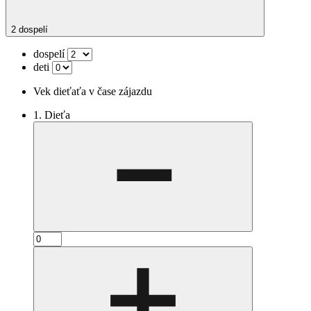
2 dospelí
dospelí
deti
Vek dieťaťa v čase zájazdu
1. Dieťa