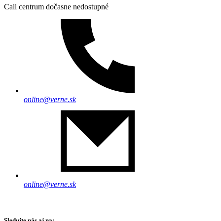
Call centrum dočasne nedostupné
online@verne.sk
online@verne.sk
Sledujte nás aj na: