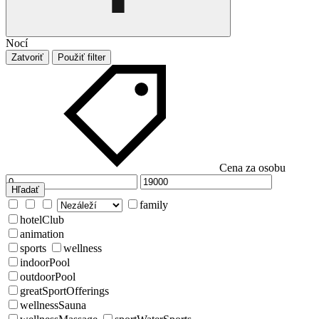
Nocí
Zatvoriť
Použiť filter
Cena za osobu
Hľadať
family
hotelClub
animation
sports
wellness
indoorPool
outdoorPool
greatSportOfferings
wellnessSauna