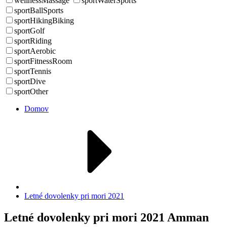
wellnessMassage
sportWaterSports
sportBallSports
sportHikingBiking
sportGolf
sportRiding
sportAerobic
sportFitnessRoom
sportTennis
sportDive
sportOther
Domov
Letné dovolenky pri mori 2021
Letné dovolenky pri mori 2021 Amman