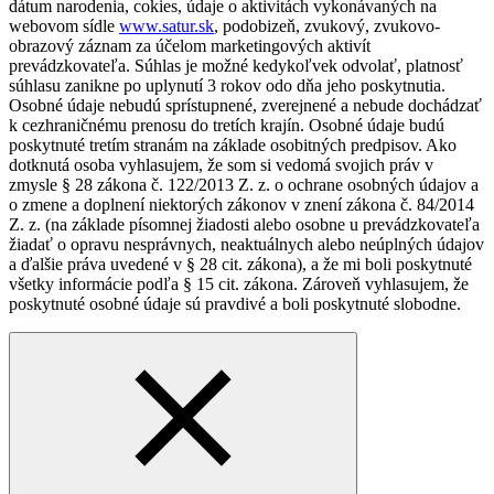
dátum narodenia, cokies, údaje o aktivitách vykonávaných na
webovom sídle
www.satur.sk
, podobizeň, zvukový, zvukovo-
obrazový záznam za účelom marketingových aktivít
prevádzkovateľa. Súhlas je možné kedykoľvek odvolať, platnosť
súhlasu zanikne po uplynutí 3 rokov odo dňa jeho poskytnutia.
Osobné údaje nebudú sprístupnené, zverejnené a nebude dochádzať
k cezhraničnému prenosu do tretích krajín. Osobné údaje budú
poskytnuté tretím stranám na základe osobitných predpisov. Ako
dotknutá osoba vyhlasujem, že som si vedomá svojich práv v
zmysle § 28 zákona č. 122/2013 Z. z. o ochrane osobných údajov a
o zmene a doplnení niektorých zákonov v znení zákona č. 84/2014
Z. z. (na základe písomnej žiadosti alebo osobne u prevádzkovateľa
žiadať o opravu nesprávnych, neaktuálnych alebo neúplných údajov
a ďalšie práva uvedené v § 28 cit. zákona), a že mi boli poskytnuté
všetky informácie podľa § 15 cit. zákona. Zároveň vyhlasujem, že
poskytnuté osobné údaje sú pravdivé a boli poskytnuté slobodne.