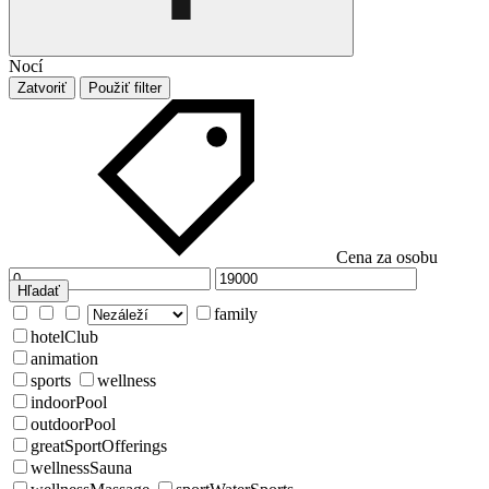
Nocí
Zatvoriť
Použiť filter
Cena za osobu
Hľadať
family
hotelClub
animation
sports
wellness
indoorPool
outdoorPool
greatSportOfferings
wellnessSauna