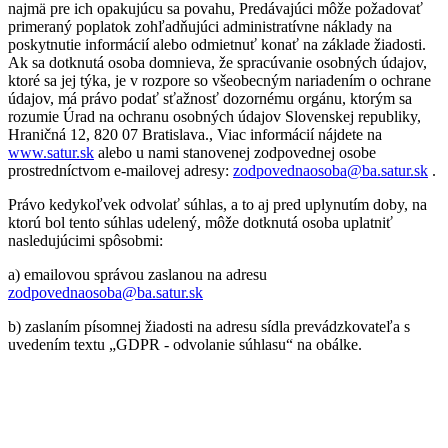
najmä pre ich opakujúcu sa povahu, Predávajúci môže požadovať
primeraný poplatok zohľadňujúci administratívne náklady na
poskytnutie informácií alebo odmietnuť konať na základe žiadosti.
Ak sa dotknutá osoba domnieva, že spracúvanie osobných údajov,
ktoré sa jej týka, je v rozpore so všeobecným nariadením o ochrane
údajov, má právo podať sťažnosť dozornému orgánu, ktorým sa
rozumie Úrad na ochranu osobných údajov Slovenskej republiky,
Hraničná 12, 820 07 Bratislava., Viac informácií nájdete na
www.satur.sk
alebo u nami stanovenej zodpovednej osobe
prostredníctvom e-mailovej adresy:
zodpovednaosoba@ba.satur.sk
.
Právo kedykoľvek odvolať súhlas, a to aj pred uplynutím doby, na
ktorú bol tento súhlas udelený, môže dotknutá osoba uplatniť
nasledujúcimi spôsobmi:
a) emailovou správou zaslanou na adresu
zodpovednaosoba@ba.satur.sk
b) zaslaním písomnej žiadosti na adresu sídla prevádzkovateľa s
uvedením textu „GDPR - odvolanie súhlasu“ na obálke.