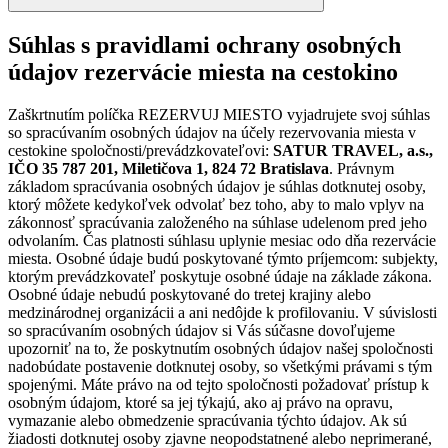
Súhlas s pravidlami ochrany osobných
údajov rezervácie miesta na cestokino
Zaškrtnutím políčka REZERVUJ MIESTO vyjadrujete svoj súhlas
so spracúvaním osobných údajov na účely rezervovania miesta v
cestokine spoločnosti/prevádzkovateľovi:
SATUR TRAVEL, a.s.,
IČO 35 787 201, Miletičova 1, 824 72 Bratislava
. Právnym
základom spracúvania osobných údajov je súhlas dotknutej osoby,
ktorý môžete kedykoľvek odvolať bez toho, aby to malo vplyv na
zákonnosť spracúvania založeného na súhlase udelenom pred jeho
odvolaním. Čas platnosti súhlasu uplynie mesiac odo dňa rezervácie
miesta. Osobné údaje budú poskytované týmto príjemcom: subjekty,
ktorým prevádzkovateľ poskytuje osobné údaje na základe zákona.
Osobné údaje nebudú poskytované do tretej krajiny alebo
medzinárodnej organizácii a ani nedôjde k profilovaniu. V súvislosti
so spracúvaním osobných údajov si Vás súčasne dovoľujeme
upozorniť na to, že poskytnutím osobných údajov našej spoločnosti
nadobúdate postavenie dotknutej osoby, so všetkými právami s tým
spojenými. Máte právo na od tejto spoločnosti požadovať prístup k
osobným údajom, ktoré sa jej týkajú, ako aj právo na opravu,
vymazanie alebo obmedzenie spracúvania týchto údajov. Ak sú
žiadosti dotknutej osoby zjavne neopodstatnené alebo neprimerané,