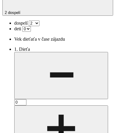
2 dospelí
dospelí
deti
Vek dieťaťa v čase zájazdu
1. Dieťa