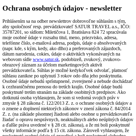
Ochrana osobných údajov - newsletter
Prihlásením sa na odber newslettrov dobrovoľne súhlasím s tým,
aby spoločnosť resp. prevádzkovateľ SATUR TRAVEL a.s., IČO:
35787201, so sídlom: Miletičova 1, Bratislava 824 72 spracúvala
moje osobné údaje v rozsahu titul, meno, priezvisko, adresa,
telefónne číslo, e-mailová adresa, podpis, údaje o absolvovaných
(napr. kde, s kým, kedy, ako dlho) a preferovaných zájazdoch,
dátum narodenia, cokies, údaje o aktivitách vykonávaných na
webovom sídle
www.satur.sk
, podobizeň, zvukový, zvukovo-
obrazový záznam za účelom marketingových aktivít
prevádzkovateľa. Súhlas je možné kedykoľvek odvolať, platnosť
súhlasu zanikne po uplynutí 3 rokov odo dňa jeho poskytnutia.
Osobné údaje nebudú sprístupnené, zverejnené a nebude dochádzať
k cezhraničnému prenosu do tretích krajín. Osobné údaje budú
poskytnuté tretím stranám na základe osobitných predpisov. Ako
dotknutá osoba vyhlasujem, že som si vedomá svojich práv v
zmysle § 28 zákona č. 122/2013 Z. z. o ochrane osobných údajov a
o zmene a doplnení niektorých zákonov v znení zákona č. 84/2014
Z. z. (na základe písomnej žiadosti alebo osobne u prevádzkovateľa
žiadať o opravu nesprávnych, neaktuálnych alebo neúplných údajov
a ďalšie práva uvedené v § 28 cit. zákona), a že mi boli poskytnuté
všetky informácie podľa § 15 cit. zákona. Zároveň vyhlasujem, že
poskytnuté osobné údaje sú pravdivé a boli poskytnuté slobodne.