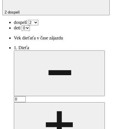
2 dospelí
dospelí
deti
Vek dieťaťa v čase zájazdu
1. Dieťa