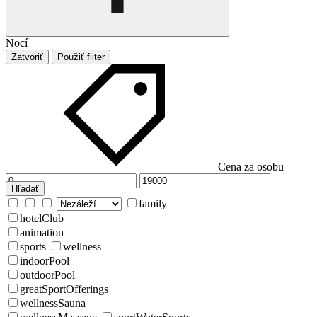
Nocí
Zatvoriť
Použiť filter
Cena za osobu
Hľadať
family
hotelClub
animation
sports
wellness
indoorPool
outdoorPool
greatSportOfferings
wellnessSauna