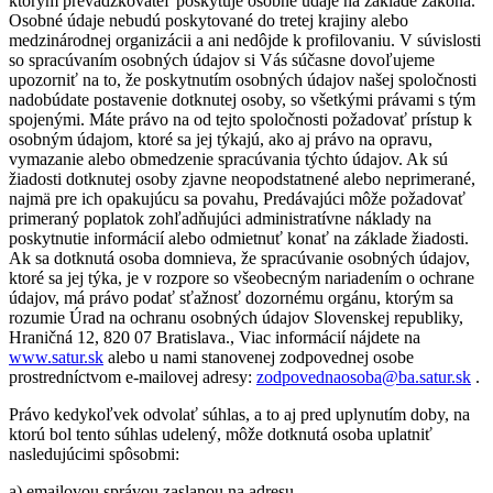
ktorým prevádzkovateľ poskytuje osobné údaje na základe zákona.
Osobné údaje nebudú poskytované do tretej krajiny alebo
medzinárodnej organizácii a ani nedôjde k profilovaniu. V súvislosti
so spracúvaním osobných údajov si Vás súčasne dovoľujeme
upozorniť na to, že poskytnutím osobných údajov našej spoločnosti
nadobúdate postavenie dotknutej osoby, so všetkými právami s tým
spojenými. Máte právo na od tejto spoločnosti požadovať prístup k
osobným údajom, ktoré sa jej týkajú, ako aj právo na opravu,
vymazanie alebo obmedzenie spracúvania týchto údajov. Ak sú
žiadosti dotknutej osoby zjavne neopodstatnené alebo neprimerané,
najmä pre ich opakujúcu sa povahu, Predávajúci môže požadovať
primeraný poplatok zohľadňujúci administratívne náklady na
poskytnutie informácií alebo odmietnuť konať na základe žiadosti.
Ak sa dotknutá osoba domnieva, že spracúvanie osobných údajov,
ktoré sa jej týka, je v rozpore so všeobecným nariadením o ochrane
údajov, má právo podať sťažnosť dozornému orgánu, ktorým sa
rozumie Úrad na ochranu osobných údajov Slovenskej republiky,
Hraničná 12, 820 07 Bratislava., Viac informácií nájdete na
www.satur.sk
alebo u nami stanovenej zodpovednej osobe
prostredníctvom e-mailovej adresy:
zodpovednaosoba@ba.satur.sk
.
Právo kedykoľvek odvolať súhlas, a to aj pred uplynutím doby, na
ktorú bol tento súhlas udelený, môže dotknutá osoba uplatniť
nasledujúcimi spôsobmi:
a) emailovou správou zaslanou na adresu