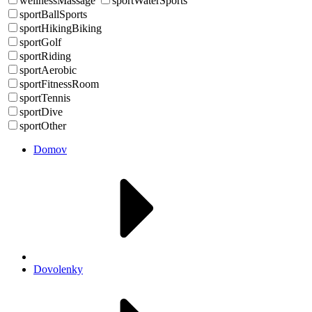
wellnessMassage
sportWaterSports
sportBallSports
sportHikingBiking
sportGolf
sportRiding
sportAerobic
sportFitnessRoom
sportTennis
sportDive
sportOther
Domov
Dovolenky