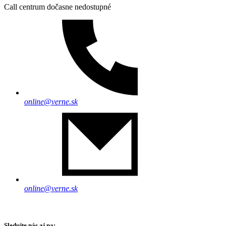
Call centrum dočasne nedostupné
online@verne.sk
online@verne.sk
Sledujte nás aj na: