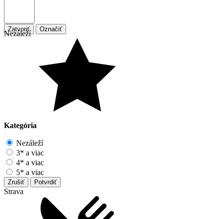
Zatvoriť
Označiť
Nezáleží
Kategória
Nezáleží
3* a viac
4* a viac
5* a viac
Zrušiť
Potvrdiť
Strava