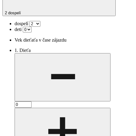
2 dospelí
dospelí
deti
Vek dieťaťa v čase zájazdu
1. Dieťa