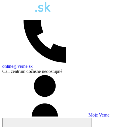
online@verne.sk
Call centrum dočasne nedostupné
Moje Verne