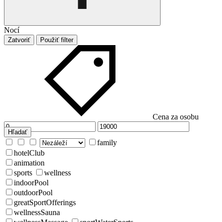
Nocí
Zatvoriť
Použiť filter
Cena za osobu
Hľadať
family
hotelClub
animation
sports
wellness
indoorPool
outdoorPool
greatSportOfferings
wellnessSauna