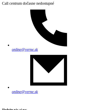
Call centrum dočasne nedostupné
online@verne.sk
online@verne.sk
Sledujte nás aj na: