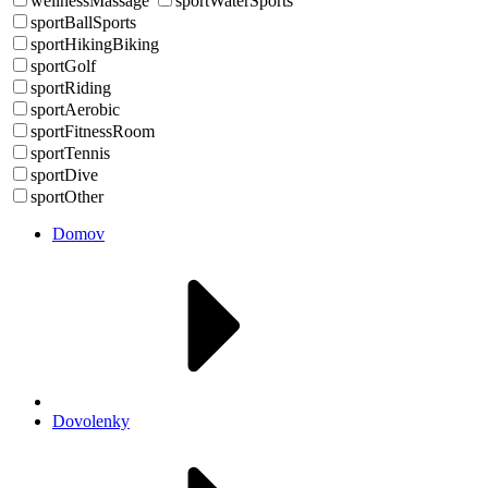
wellnessMassage
sportWaterSports
sportBallSports
sportHikingBiking
sportGolf
sportRiding
sportAerobic
sportFitnessRoom
sportTennis
sportDive
sportOther
Domov
Dovolenky