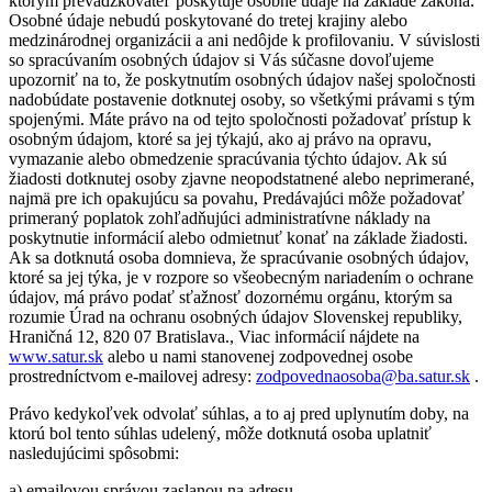
ktorým prevádzkovateľ poskytuje osobné údaje na základe zákona.
Osobné údaje nebudú poskytované do tretej krajiny alebo
medzinárodnej organizácii a ani nedôjde k profilovaniu. V súvislosti
so spracúvaním osobných údajov si Vás súčasne dovoľujeme
upozorniť na to, že poskytnutím osobných údajov našej spoločnosti
nadobúdate postavenie dotknutej osoby, so všetkými právami s tým
spojenými. Máte právo na od tejto spoločnosti požadovať prístup k
osobným údajom, ktoré sa jej týkajú, ako aj právo na opravu,
vymazanie alebo obmedzenie spracúvania týchto údajov. Ak sú
žiadosti dotknutej osoby zjavne neopodstatnené alebo neprimerané,
najmä pre ich opakujúcu sa povahu, Predávajúci môže požadovať
primeraný poplatok zohľadňujúci administratívne náklady na
poskytnutie informácií alebo odmietnuť konať na základe žiadosti.
Ak sa dotknutá osoba domnieva, že spracúvanie osobných údajov,
ktoré sa jej týka, je v rozpore so všeobecným nariadením o ochrane
údajov, má právo podať sťažnosť dozornému orgánu, ktorým sa
rozumie Úrad na ochranu osobných údajov Slovenskej republiky,
Hraničná 12, 820 07 Bratislava., Viac informácií nájdete na
www.satur.sk
alebo u nami stanovenej zodpovednej osobe
prostredníctvom e-mailovej adresy:
zodpovednaosoba@ba.satur.sk
.
Právo kedykoľvek odvolať súhlas, a to aj pred uplynutím doby, na
ktorú bol tento súhlas udelený, môže dotknutá osoba uplatniť
nasledujúcimi spôsobmi:
a) emailovou správou zaslanou na adresu