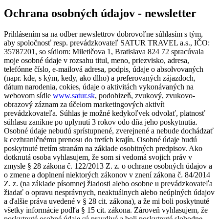
Ochrana osobných údajov - newsletter
Prihlásením sa na odber newslettrov dobrovoľne súhlasím s tým,
aby spoločnosť resp. prevádzkovateľ SATUR TRAVEL a.s., IČO:
35787201, so sídlom: Miletičova 1, Bratislava 824 72 spracúvala
moje osobné údaje v rozsahu titul, meno, priezvisko, adresa,
telefónne číslo, e-mailová adresa, podpis, údaje o absolvovaných
(napr. kde, s kým, kedy, ako dlho) a preferovaných zájazdoch,
dátum narodenia, cokies, údaje o aktivitách vykonávaných na
webovom sídle
www.satur.sk
, podobizeň, zvukový, zvukovo-
obrazový záznam za účelom marketingových aktivít
prevádzkovateľa. Súhlas je možné kedykoľvek odvolať, platnosť
súhlasu zanikne po uplynutí 3 rokov odo dňa jeho poskytnutia.
Osobné údaje nebudú sprístupnené, zverejnené a nebude dochádzať
k cezhraničnému prenosu do tretích krajín. Osobné údaje budú
poskytnuté tretím stranám na základe osobitných predpisov. Ako
dotknutá osoba vyhlasujem, že som si vedomá svojich práv v
zmysle § 28 zákona č. 122/2013 Z. z. o ochrane osobných údajov a
o zmene a doplnení niektorých zákonov v znení zákona č. 84/2014
Z. z. (na základe písomnej žiadosti alebo osobne u prevádzkovateľa
žiadať o opravu nesprávnych, neaktuálnych alebo neúplných údajov
a ďalšie práva uvedené v § 28 cit. zákona), a že mi boli poskytnuté
všetky informácie podľa § 15 cit. zákona. Zároveň vyhlasujem, že
poskytnuté osobné údaje sú pravdivé a boli poskytnuté slobodne.