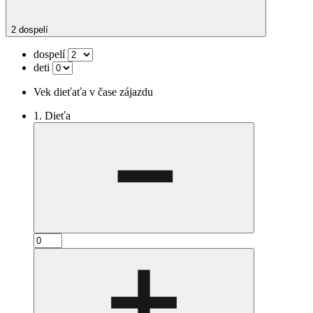
2 dospelí
dospelí
deti
Vek dieťaťa v čase zájazdu
1. Dieťa