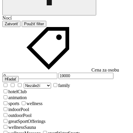
Nocí
Zatvoriť
Použiť filter
Cena za osobu
Hľadať
family
hotelClub
animation
sports
wellness
indoorPool
outdoorPool
greatSportOfferings
wellnessSauna