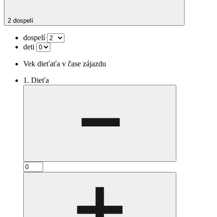
2 dospelí
dospelí
deti
Vek dieťaťa v čase zájazdu
1. Dieťa