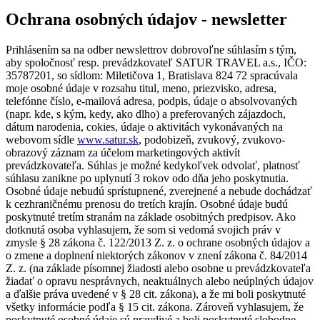
Ochrana osobných údajov - newsletter
Prihlásením sa na odber newslettrov dobrovoľne súhlasím s tým,
aby spoločnosť resp. prevádzkovateľ SATUR TRAVEL a.s., IČO:
35787201, so sídlom: Miletičova 1, Bratislava 824 72 spracúvala
moje osobné údaje v rozsahu titul, meno, priezvisko, adresa,
telefónne číslo, e-mailová adresa, podpis, údaje o absolvovaných
(napr. kde, s kým, kedy, ako dlho) a preferovaných zájazdoch,
dátum narodenia, cokies, údaje o aktivitách vykonávaných na
webovom sídle
www.satur.sk
, podobizeň, zvukový, zvukovo-
obrazový záznam za účelom marketingových aktivít
prevádzkovateľa. Súhlas je možné kedykoľvek odvolať, platnosť
súhlasu zanikne po uplynutí 3 rokov odo dňa jeho poskytnutia.
Osobné údaje nebudú sprístupnené, zverejnené a nebude dochádzať
k cezhraničnému prenosu do tretích krajín. Osobné údaje budú
poskytnuté tretím stranám na základe osobitných predpisov. Ako
dotknutá osoba vyhlasujem, že som si vedomá svojich práv v
zmysle § 28 zákona č. 122/2013 Z. z. o ochrane osobných údajov a
o zmene a doplnení niektorých zákonov v znení zákona č. 84/2014
Z. z. (na základe písomnej žiadosti alebo osobne u prevádzkovateľa
žiadať o opravu nesprávnych, neaktuálnych alebo neúplných údajov
a ďalšie práva uvedené v § 28 cit. zákona), a že mi boli poskytnuté
všetky informácie podľa § 15 cit. zákona. Zároveň vyhlasujem, že
poskytnuté osobné údaje sú pravdivé a boli poskytnuté slobodne.