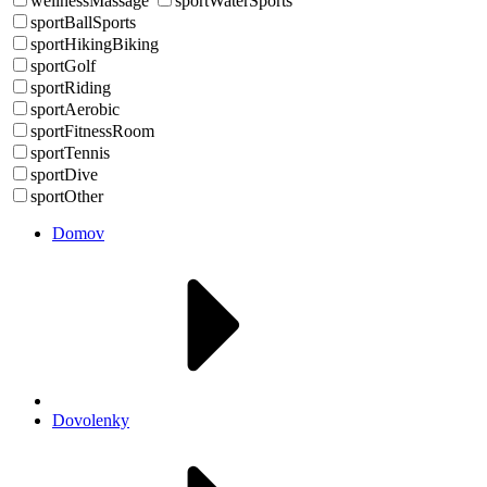
wellnessMassage
sportWaterSports
sportBallSports
sportHikingBiking
sportGolf
sportRiding
sportAerobic
sportFitnessRoom
sportTennis
sportDive
sportOther
Domov
Dovolenky