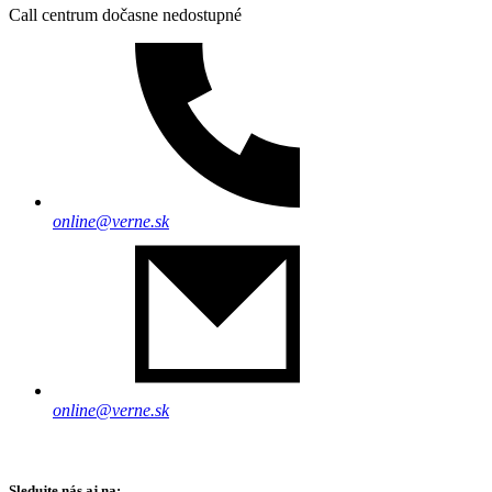
Call centrum dočasne nedostupné
online@verne.sk
online@verne.sk
Sledujte nás aj na: