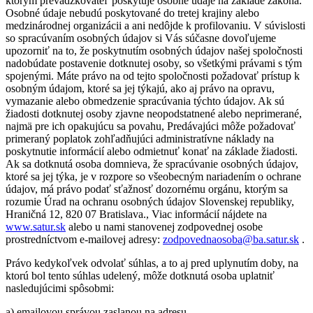
ktorým prevádzkovateľ poskytuje osobné údaje na základe zákona.
Osobné údaje nebudú poskytované do tretej krajiny alebo
medzinárodnej organizácii a ani nedôjde k profilovaniu. V súvislosti
so spracúvaním osobných údajov si Vás súčasne dovoľujeme
upozorniť na to, že poskytnutím osobných údajov našej spoločnosti
nadobúdate postavenie dotknutej osoby, so všetkými právami s tým
spojenými. Máte právo na od tejto spoločnosti požadovať prístup k
osobným údajom, ktoré sa jej týkajú, ako aj právo na opravu,
vymazanie alebo obmedzenie spracúvania týchto údajov. Ak sú
žiadosti dotknutej osoby zjavne neopodstatnené alebo neprimerané,
najmä pre ich opakujúcu sa povahu, Predávajúci môže požadovať
primeraný poplatok zohľadňujúci administratívne náklady na
poskytnutie informácií alebo odmietnuť konať na základe žiadosti.
Ak sa dotknutá osoba domnieva, že spracúvanie osobných údajov,
ktoré sa jej týka, je v rozpore so všeobecným nariadením o ochrane
údajov, má právo podať sťažnosť dozornému orgánu, ktorým sa
rozumie Úrad na ochranu osobných údajov Slovenskej republiky,
Hraničná 12, 820 07 Bratislava., Viac informácií nájdete na
www.satur.sk
alebo u nami stanovenej zodpovednej osobe
prostredníctvom e-mailovej adresy:
zodpovednaosoba@ba.satur.sk
.
Právo kedykoľvek odvolať súhlas, a to aj pred uplynutím doby, na
ktorú bol tento súhlas udelený, môže dotknutá osoba uplatniť
nasledujúcimi spôsobmi:
a) emailovou správou zaslanou na adresu