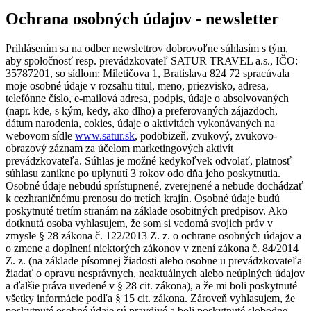
Ochrana osobných údajov - newsletter
Prihlásením sa na odber newslettrov dobrovoľne súhlasím s tým,
aby spoločnosť resp. prevádzkovateľ SATUR TRAVEL a.s., IČO:
35787201, so sídlom: Miletičova 1, Bratislava 824 72 spracúvala
moje osobné údaje v rozsahu titul, meno, priezvisko, adresa,
telefónne číslo, e-mailová adresa, podpis, údaje o absolvovaných
(napr. kde, s kým, kedy, ako dlho) a preferovaných zájazdoch,
dátum narodenia, cokies, údaje o aktivitách vykonávaných na
webovom sídle
www.satur.sk
, podobizeň, zvukový, zvukovo-
obrazový záznam za účelom marketingových aktivít
prevádzkovateľa. Súhlas je možné kedykoľvek odvolať, platnosť
súhlasu zanikne po uplynutí 3 rokov odo dňa jeho poskytnutia.
Osobné údaje nebudú sprístupnené, zverejnené a nebude dochádzať
k cezhraničnému prenosu do tretích krajín. Osobné údaje budú
poskytnuté tretím stranám na základe osobitných predpisov. Ako
dotknutá osoba vyhlasujem, že som si vedomá svojich práv v
zmysle § 28 zákona č. 122/2013 Z. z. o ochrane osobných údajov a
o zmene a doplnení niektorých zákonov v znení zákona č. 84/2014
Z. z. (na základe písomnej žiadosti alebo osobne u prevádzkovateľa
žiadať o opravu nesprávnych, neaktuálnych alebo neúplných údajov
a ďalšie práva uvedené v § 28 cit. zákona), a že mi boli poskytnuté
všetky informácie podľa § 15 cit. zákona. Zároveň vyhlasujem, že
poskytnuté osobné údaje sú pravdivé a boli poskytnuté slobodne.