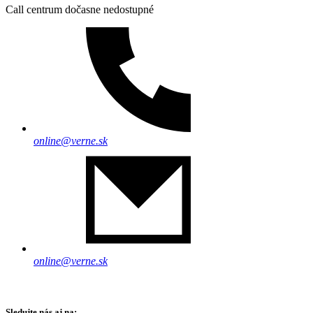
Call centrum dočasne nedostupné
online@verne.sk
online@verne.sk
Sledujte nás aj na: