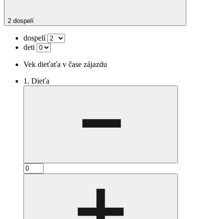
2 dospelí
dospelí
deti
Vek dieťaťa v čase zájazdu
1. Dieťa