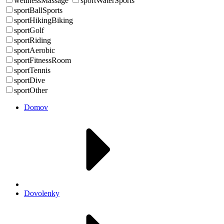
wellnessMassage
sportWaterSports
sportBallSports
sportHikingBiking
sportGolf
sportRiding
sportAerobic
sportFitnessRoom
sportTennis
sportDive
sportOther
Domov
Dovolenky