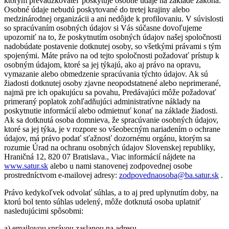
ktorým prevádzkovateľ poskytuje osobné údaje na základe zákona.
Osobné údaje nebudú poskytované do tretej krajiny alebo
medzinárodnej organizácii a ani nedôjde k profilovaniu. V súvislosti
so spracúvaním osobných údajov si Vás súčasne dovoľujeme
upozorniť na to, že poskytnutím osobných údajov našej spoločnosti
nadobúdate postavenie dotknutej osoby, so všetkými právami s tým
spojenými. Máte právo na od tejto spoločnosti požadovať prístup k
osobným údajom, ktoré sa jej týkajú, ako aj právo na opravu,
vymazanie alebo obmedzenie spracúvania týchto údajov. Ak sú
žiadosti dotknutej osoby zjavne neopodstatnené alebo neprimerané,
najmä pre ich opakujúcu sa povahu, Predávajúci môže požadovať
primeraný poplatok zohľadňujúci administratívne náklady na
poskytnutie informácií alebo odmietnuť konať na základe žiadosti.
Ak sa dotknutá osoba domnieva, že spracúvanie osobných údajov,
ktoré sa jej týka, je v rozpore so všeobecným nariadením o ochrane
údajov, má právo podať sťažnosť dozornému orgánu, ktorým sa
rozumie Úrad na ochranu osobných údajov Slovenskej republiky,
Hraničná 12, 820 07 Bratislava., Viac informácií nájdete na
www.satur.sk
alebo u nami stanovenej zodpovednej osobe
prostredníctvom e-mailovej adresy:
zodpovednaosoba@ba.satur.sk
.
Právo kedykoľvek odvolať súhlas, a to aj pred uplynutím doby, na
ktorú bol tento súhlas udelený, môže dotknutá osoba uplatniť
nasledujúcimi spôsobmi:
a) emailovou správou zaslanou na adresu