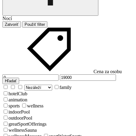
Nocí
Zatvoriť
Použiť filter
Cena za osobu
Hľadať
family
hotelClub
animation
sports
wellness
indoorPool
outdoorPool
greatSportOfferings
wellnessSauna