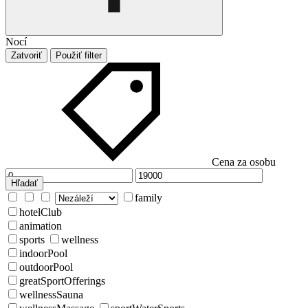
Nocí
Zatvoriť
Použiť filter
Cena za osobu
Hľadať
family
hotelClub
animation
sports
wellness
indoorPool
outdoorPool
greatSportOfferings
wellnessSauna