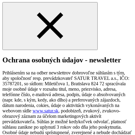
Ochrana osobných údajov - newsletter
Prihlásením sa na odber newslettrov dobrovoľne súhlasím s tým,
aby spoločnosť resp. prevádzkovateľ SATUR TRAVEL a.s., IČO:
35787201, so sídlom: Miletičova 1, Bratislava 824 72 spracúvala
moje osobné údaje v rozsahu titul, meno, priezvisko, adresa,
telefónne číslo, e-mailová adresa, podpis, údaje o absolvovaných
(napr. kde, s kým, kedy, ako dlho) a preferovaných zájazdoch,
dátum narodenia, cokies, údaje o aktivitách vykonávaných na
webovom sídle
www.satur.sk
, podobizeň, zvukový, zvukovo-
obrazový záznam za účelom marketingových aktivít
prevádzkovateľa. Súhlas je možné kedykoľvek odvolať, platnosť
súhlasu zanikne po uplynutí 3 rokov odo dňa jeho poskytnutia.
Osobné údaje nebudú sprístupnené, zverejnené a nebude dochádzať