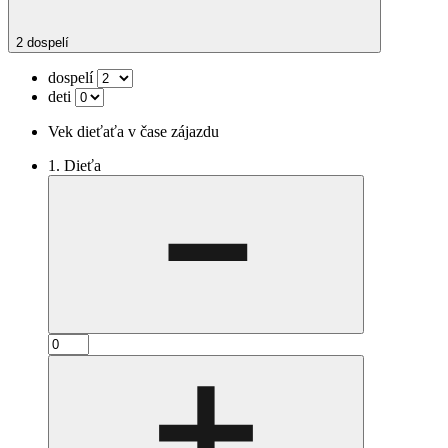
2 dospelí
dospelí
deti
Vek dieťaťa v čase zájazdu
1. Dieťa