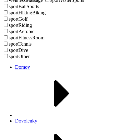
wellnessMassage
sportWaterSports
sportBallSports
sportHikingBiking
sportGolf
sportRiding
sportAerobic
sportFitnessRoom
sportTennis
sportDive
sportOther
Domov
Dovolenky