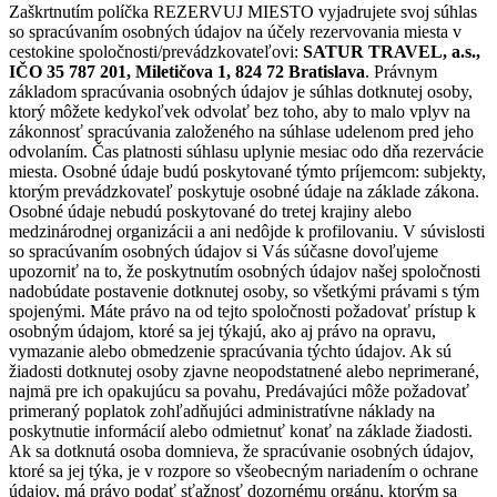
Zaškrtnutím políčka REZERVUJ MIESTO vyjadrujete svoj súhlas
so spracúvaním osobných údajov na účely rezervovania miesta v
cestokine spoločnosti/prevádzkovateľovi:
SATUR TRAVEL, a.s.,
IČO 35 787 201, Miletičova 1, 824 72 Bratislava
. Právnym
základom spracúvania osobných údajov je súhlas dotknutej osoby,
ktorý môžete kedykoľvek odvolať bez toho, aby to malo vplyv na
zákonnosť spracúvania založeného na súhlase udelenom pred jeho
odvolaním. Čas platnosti súhlasu uplynie mesiac odo dňa rezervácie
miesta. Osobné údaje budú poskytované týmto príjemcom: subjekty,
ktorým prevádzkovateľ poskytuje osobné údaje na základe zákona.
Osobné údaje nebudú poskytované do tretej krajiny alebo
medzinárodnej organizácii a ani nedôjde k profilovaniu. V súvislosti
so spracúvaním osobných údajov si Vás súčasne dovoľujeme
upozorniť na to, že poskytnutím osobných údajov našej spoločnosti
nadobúdate postavenie dotknutej osoby, so všetkými právami s tým
spojenými. Máte právo na od tejto spoločnosti požadovať prístup k
osobným údajom, ktoré sa jej týkajú, ako aj právo na opravu,
vymazanie alebo obmedzenie spracúvania týchto údajov. Ak sú
žiadosti dotknutej osoby zjavne neopodstatnené alebo neprimerané,
najmä pre ich opakujúcu sa povahu, Predávajúci môže požadovať
primeraný poplatok zohľadňujúci administratívne náklady na
poskytnutie informácií alebo odmietnuť konať na základe žiadosti.
Ak sa dotknutá osoba domnieva, že spracúvanie osobných údajov,
ktoré sa jej týka, je v rozpore so všeobecným nariadením o ochrane
údajov, má právo podať sťažnosť dozornému orgánu, ktorým sa