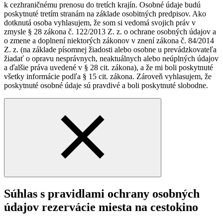
k cezhraničnému prenosu do tretích krajín. Osobné údaje budú
poskytnuté tretím stranám na základe osobitných predpisov. Ako
dotknutá osoba vyhlasujem, že som si vedomá svojich práv v
zmysle § 28 zákona č. 122/2013 Z. z. o ochrane osobných údajov a
o zmene a doplnení niektorých zákonov v znení zákona č. 84/2014
Z. z. (na základe písomnej žiadosti alebo osobne u prevádzkovateľa
žiadať o opravu nesprávnych, neaktuálnych alebo neúplných údajov
a ďalšie práva uvedené v § 28 cit. zákona), a že mi boli poskytnuté
všetky informácie podľa § 15 cit. zákona. Zároveň vyhlasujem, že
poskytnuté osobné údaje sú pravdivé a boli poskytnuté slobodne.
Súhlas s pravidlami ochrany osobných
údajov rezervácie miesta na cestokino