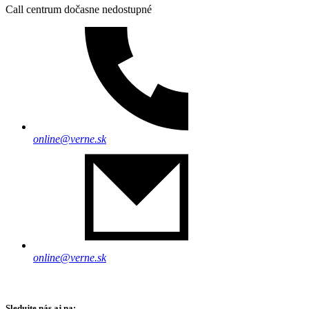
Call centrum dočasne nedostupné
online@verne.sk
online@verne.sk
Sledujte nás aj na: