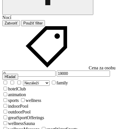
Nocí
Zatvoriť
Použiť filter
Cena za osobu
Hľadať
family
hotelClub
animation
sports
wellness
indoorPool
outdoorPool
greatSportOfferings
wellnessSauna