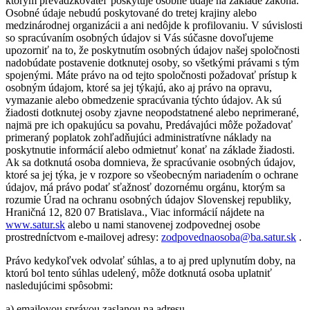
ktorým prevádzkovateľ poskytuje osobné údaje na základe zákona.
Osobné údaje nebudú poskytované do tretej krajiny alebo
medzinárodnej organizácii a ani nedôjde k profilovaniu. V súvislosti
so spracúvaním osobných údajov si Vás súčasne dovoľujeme
upozorniť na to, že poskytnutím osobných údajov našej spoločnosti
nadobúdate postavenie dotknutej osoby, so všetkými právami s tým
spojenými. Máte právo na od tejto spoločnosti požadovať prístup k
osobným údajom, ktoré sa jej týkajú, ako aj právo na opravu,
vymazanie alebo obmedzenie spracúvania týchto údajov. Ak sú
žiadosti dotknutej osoby zjavne neopodstatnené alebo neprimerané,
najmä pre ich opakujúcu sa povahu, Predávajúci môže požadovať
primeraný poplatok zohľadňujúci administratívne náklady na
poskytnutie informácií alebo odmietnuť konať na základe žiadosti.
Ak sa dotknutá osoba domnieva, že spracúvanie osobných údajov,
ktoré sa jej týka, je v rozpore so všeobecným nariadením o ochrane
údajov, má právo podať sťažnosť dozornému orgánu, ktorým sa
rozumie Úrad na ochranu osobných údajov Slovenskej republiky,
Hraničná 12, 820 07 Bratislava., Viac informácií nájdete na
www.satur.sk
alebo u nami stanovenej zodpovednej osobe
prostredníctvom e-mailovej adresy:
zodpovednaosoba@ba.satur.sk
.
Právo kedykoľvek odvolať súhlas, a to aj pred uplynutím doby, na
ktorú bol tento súhlas udelený, môže dotknutá osoba uplatniť
nasledujúcimi spôsobmi:
a) emailovou správou zaslanou na adresu