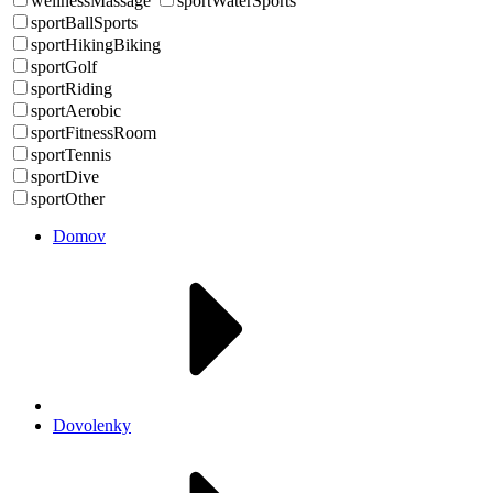
wellnessMassage
sportWaterSports
sportBallSports
sportHikingBiking
sportGolf
sportRiding
sportAerobic
sportFitnessRoom
sportTennis
sportDive
sportOther
Domov
Dovolenky