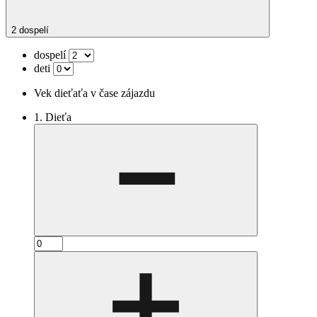
2 dospelí
dospelí
deti
Vek dieťaťa v čase zájazdu
1. Dieťa