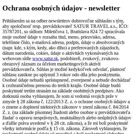
Ochrana osobných údajov - newsletter
Prihlásením sa na odber newslettrov dobrovoľne súhlasím s tým,
aby spoločnosť resp. prevádzkovateľ SATUR TRAVEL a.s., IČO:
35787201, so sídlom: Miletičova 1, Bratislava 824 72 spracúvala
moje osobné údaje v rozsahu titul, meno, priezvisko, adresa,
telefónne číslo, e-mailová adresa, podpis, údaje o absolvovaných
(napr. kde, s kým, kedy, ako dlho) a preferovaných zájazdoch,
dátum narodenia, cokies, údaje o aktivitách vykonávaných na
webovom sídle
www.satur.sk
, podobizeň, zvukový, zvukovo-
obrazový záznam za účelom marketingových aktivít
prevádzkovateľa. Súhlas je možné kedykoľvek odvolať, platnosť
súhlasu zanikne po uplynutí 3 rokov odo dňa jeho poskytnutia.
Osobné údaje nebudú sprístupnené, zverejnené a nebude dochádzať
k cezhraničnému prenosu do tretích krajín. Osobné údaje budú
poskytnuté tretím stranám na základe osobitných predpisov. Ako
dotknutá osoba vyhlasujem, že som si vedomá svojich práv v
zmysle § 28 zákona č. 122/2013 Z. z. o ochrane osobných údajov a
o zmene a doplnení niektorých zákonov v znení zákona č. 84/2014
Z. z. (na základe písomnej žiadosti alebo osobne u prevádzkovateľa
žiadať o opravu nesprávnych, neaktuálnych alebo neúplných údajov
a ďalšie práva uvedené v § 28 cit. zákona), a že mi boli poskytnuté
všetky informácie podľa § 15 cit. zákona. Zároveň vyhlasujem, že
poskytnuté osobné údaje sú pravdivé a boli poskytnuté slobodne.