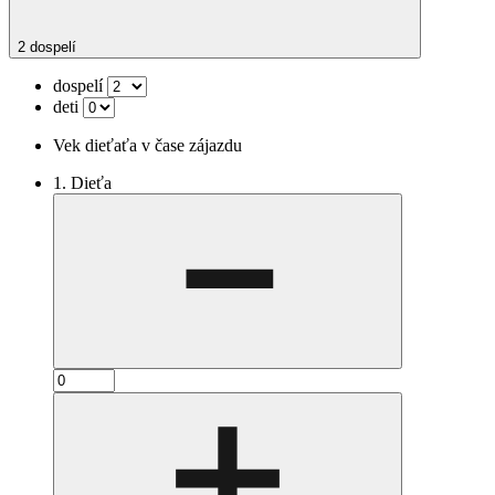
2 dospelí
dospelí
deti
Vek dieťaťa v čase zájazdu
1. Dieťa