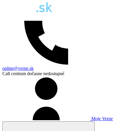
online@verne.sk
Call centrum dočasne nedostupné
Moje Verne