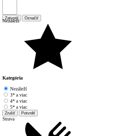
Zatvoriť
Označiť
Nezáleží
Kategória
Nezáleží
3* a viac
4* a viac
5* a viac
Zrušiť
Potvrdiť
Strava