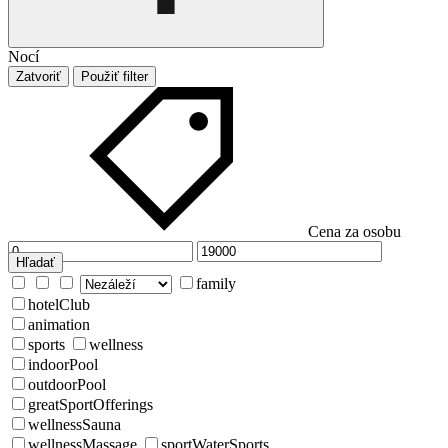
Nocí
Zatvoriť
Použiť filter
Cena za osobu
Hľadať
family
hotelClub
animation
sports
wellness
indoorPool
outdoorPool
greatSportOfferings
wellnessSauna
wellnessMassage
sportWaterSports