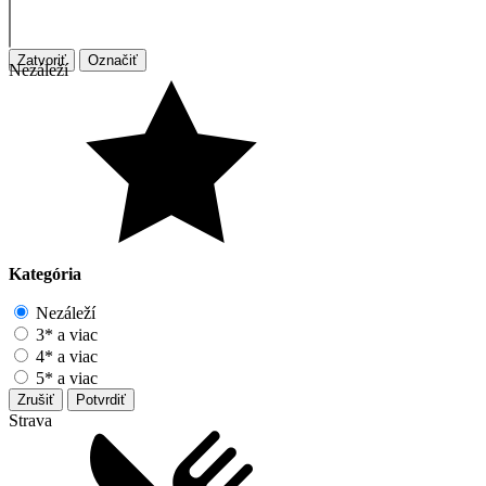
Zatvoriť
Označiť
Nezáleží
Kategória
Nezáleží
3* a viac
4* a viac
5* a viac
Zrušiť
Potvrdiť
Strava