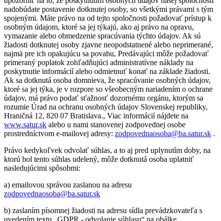
upozorniť na to, že poskytnutím osobných údajov našej spoločnosti
nadobúdate postavenie dotknutej osoby, so všetkými právami s tým
spojenými. Máte právo na od tejto spoločnosti požadovať prístup k
osobným údajom, ktoré sa jej týkajú, ako aj právo na opravu,
vymazanie alebo obmedzenie spracúvania týchto údajov. Ak sú
žiadosti dotknutej osoby zjavne neopodstatnené alebo neprimerané,
najmä pre ich opakujúcu sa povahu, Predávajúci môže požadovať
primeraný poplatok zohľadňujúci administratívne náklady na
poskytnutie informácií alebo odmietnuť konať na základe žiadosti.
Ak sa dotknutá osoba domnieva, že spracúvanie osobných údajov,
ktoré sa jej týka, je v rozpore so všeobecným nariadením o ochrane
údajov, má právo podať sťažnosť dozornému orgánu, ktorým sa
rozumie Úrad na ochranu osobných údajov Slovenskej republiky,
Hraničná 12, 820 07 Bratislava., Viac informácií nájdete na
www.satur.sk
alebo u nami stanovenej zodpovednej osobe
prostredníctvom e-mailovej adresy:
zodpovednaosoba@ba.satur.sk
.
Právo kedykoľvek odvolať súhlas, a to aj pred uplynutím doby, na
ktorú bol tento súhlas udelený, môže dotknutá osoba uplatniť
nasledujúcimi spôsobmi:
a) emailovou správou zaslanou na adresu
zodpovednaosoba@ba.satur.sk
b) zaslaním písomnej žiadosti na adresu sídla prevádzkovateľa s
uvedením textu „GDPR - odvolanie súhlasu“ na obálke.