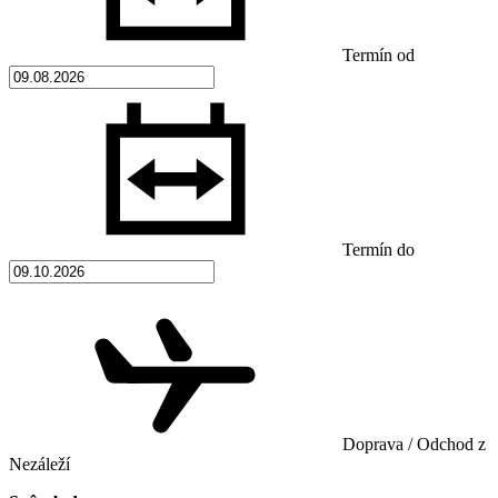
Termín od
Termín do
Doprava / Odchod z
Nezáleží