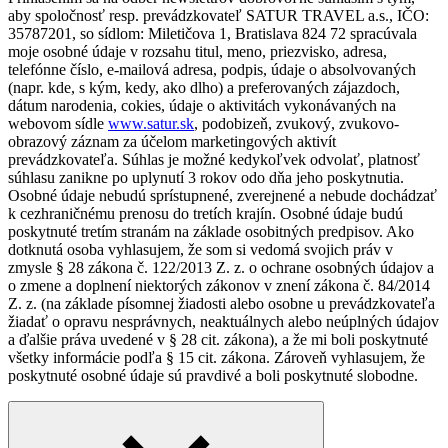
aby spoločnosť resp. prevádzkovateľ SATUR TRAVEL a.s., IČO:
35787201, so sídlom: Miletičova 1, Bratislava 824 72 spracúvala
moje osobné údaje v rozsahu titul, meno, priezvisko, adresa,
telefónne číslo, e-mailová adresa, podpis, údaje o absolvovaných
(napr. kde, s kým, kedy, ako dlho) a preferovaných zájazdoch,
dátum narodenia, cokies, údaje o aktivitách vykonávaných na
webovom sídle
www.satur.sk
, podobizeň, zvukový, zvukovo-
obrazový záznam za účelom marketingových aktivít
prevádzkovateľa. Súhlas je možné kedykoľvek odvolať, platnosť
súhlasu zanikne po uplynutí 3 rokov odo dňa jeho poskytnutia.
Osobné údaje nebudú sprístupnené, zverejnené a nebude dochádzať
k cezhraničnému prenosu do tretích krajín. Osobné údaje budú
poskytnuté tretím stranám na základe osobitných predpisov. Ako
dotknutá osoba vyhlasujem, že som si vedomá svojich práv v
zmysle § 28 zákona č. 122/2013 Z. z. o ochrane osobných údajov a
o zmene a doplnení niektorých zákonov v znení zákona č. 84/2014
Z. z. (na základe písomnej žiadosti alebo osobne u prevádzkovateľa
žiadať o opravu nesprávnych, neaktuálnych alebo neúplných údajov
a ďalšie práva uvedené v § 28 cit. zákona), a že mi boli poskytnuté
všetky informácie podľa § 15 cit. zákona. Zároveň vyhlasujem, že
poskytnuté osobné údaje sú pravdivé a boli poskytnuté slobodne.