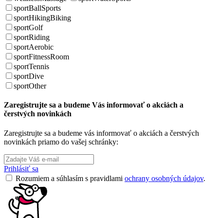
sportBallSports
sportHikingBiking
sportGolf
sportRiding
sportAerobic
sportFitnessRoom
sportTennis
sportDive
sportOther
Zaregistrujte sa a budeme Vás informovať o akciách a
čerstvých novinkách
Zaregistrujte sa a budeme vás informovať o akciách a čerstvých
novinkách priamo do vašej schránky:
Prihlásiť sa
Rozumiem a súhlasím s pravidlami
ochrany osobných údajov
.