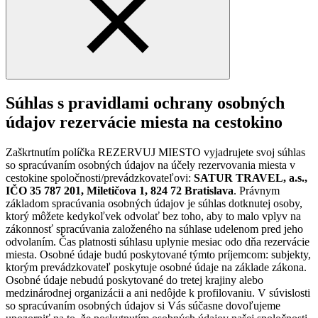
Súhlas s pravidlami ochrany osobných
údajov rezervácie miesta na cestokino
Zaškrtnutím políčka REZERVUJ MIESTO vyjadrujete svoj súhlas
so spracúvaním osobných údajov na účely rezervovania miesta v
cestokine spoločnosti/prevádzkovateľovi:
SATUR TRAVEL, a.s.,
IČO 35 787 201, Miletičova 1, 824 72 Bratislava
. Právnym
základom spracúvania osobných údajov je súhlas dotknutej osoby,
ktorý môžete kedykoľvek odvolať bez toho, aby to malo vplyv na
zákonnosť spracúvania založeného na súhlase udelenom pred jeho
odvolaním. Čas platnosti súhlasu uplynie mesiac odo dňa rezervácie
miesta. Osobné údaje budú poskytované týmto príjemcom: subjekty,
ktorým prevádzkovateľ poskytuje osobné údaje na základe zákona.
Osobné údaje nebudú poskytované do tretej krajiny alebo
medzinárodnej organizácii a ani nedôjde k profilovaniu. V súvislosti
so spracúvaním osobných údajov si Vás súčasne dovoľujeme