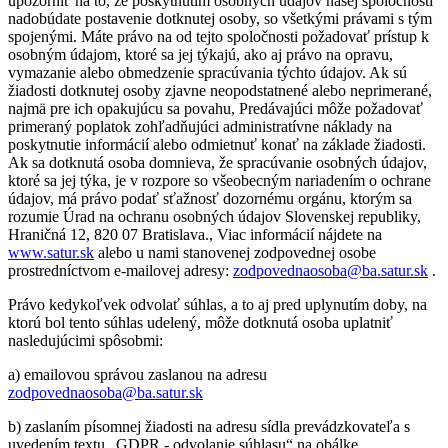
upozorniť na to, že poskytnutím osobných údajov našej spoločnosti
nadobúdate postavenie dotknutej osoby, so všetkými právami s tým
spojenými. Máte právo na od tejto spoločnosti požadovať prístup k
osobným údajom, ktoré sa jej týkajú, ako aj právo na opravu,
vymazanie alebo obmedzenie spracúvania týchto údajov. Ak sú
žiadosti dotknutej osoby zjavne neopodstatnené alebo neprimerané,
najmä pre ich opakujúcu sa povahu, Predávajúci môže požadovať
primeraný poplatok zohľadňujúci administratívne náklady na
poskytnutie informácií alebo odmietnuť konať na základe žiadosti.
Ak sa dotknutá osoba domnieva, že spracúvanie osobných údajov,
ktoré sa jej týka, je v rozpore so všeobecným nariadením o ochrane
údajov, má právo podať sťažnosť dozornému orgánu, ktorým sa
rozumie Úrad na ochranu osobných údajov Slovenskej republiky,
Hraničná 12, 820 07 Bratislava., Viac informácií nájdete na
www.satur.sk
alebo u nami stanovenej zodpovednej osobe
prostredníctvom e-mailovej adresy:
zodpovednaosoba@ba.satur.sk
.
Právo kedykoľvek odvolať súhlas, a to aj pred uplynutím doby, na
ktorú bol tento súhlas udelený, môže dotknutá osoba uplatniť
nasledujúcimi spôsobmi:
a) emailovou správou zaslanou na adresu
zodpovednaosoba@ba.satur.sk
b) zaslaním písomnej žiadosti na adresu sídla prevádzkovateľa s
uvedením textu „GDPR - odvolanie súhlasu“ na obálke.