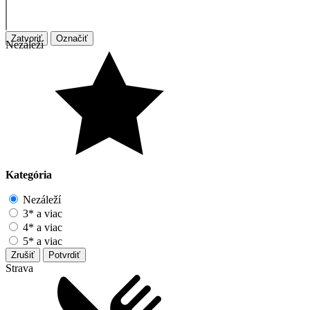
Zatvoriť
Označiť
Nezáleží
Kategória
Nezáleží
3* a viac
4* a viac
5* a viac
Zrušiť
Potvrdiť
Strava