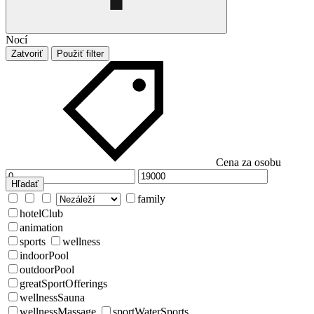
Nocí
Zatvoriť
Použiť filter
Cena za osobu
Hľadať
family
hotelClub
animation
sports
wellness
indoorPool
outdoorPool
greatSportOfferings
wellnessSauna
wellnessMassage
sportWaterSports