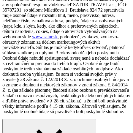
aby spoločnosť resp. prevádzkovateľ SATUR TRAVEL a.s., IČO:
35787201, so sídlom: Miletičova 1, Bratislava 824 72 spracúvala
moje osobné údaje v rozsahu titul, meno, priezvisko, adresa,
telefónne číslo, e-mailová adresa, podpis, údaje o absolvovaných
(napr. kde, s kým, kedy, ako dlho) a preferovaných zájazdoch,
dátum narodenia, cokies, údaje o aktivitách vykonávaných na
webovom sídle
www.satur.sk
, podobizeň, zvukový, zvukovo-
obrazový záznam za účelom marketingových aktivít
prevádzkovateľa. Súhlas je možné kedykoľvek odvolať, platnosť
súhlasu zanikne po uplynutí 3 rokov odo dňa jeho poskytnutia.
Osobné údaje nebudú sprístupnené, zverejnené a nebude dochádzať
k cezhraničnému prenosu do tretích krajín. Osobné údaje budú
poskytnuté tretím stranám na základe osobitných predpisov. Ako
dotknutá osoba vyhlasujem, že som si vedomá svojich práv v
zmysle § 28 zákona č. 122/2013 Z. z. o ochrane osobných údajov a
o zmene a doplnení niektorých zákonov v znení zákona č. 84/2014
Z. z. (na základe písomnej žiadosti alebo osobne u prevádzkovateľa
žiadať o opravu nesprávnych, neaktuálnych alebo neúplných údajov
a ďalšie práva uvedené v § 28 cit. zákona), a že mi boli poskytnuté
všetky informácie podľa § 15 cit. zákona. Zároveň vyhlasujem, že
poskytnuté osobné údaje sú pravdivé a boli poskytnuté slobodne.