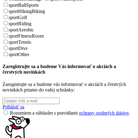
sportBallSports
sportHikingBiking
sportGolf
sportRiding
sportAerobic
sportFitnessRoom
sportTennis
sportDive
sportOther
Zaregistrujte sa a budeme Vás informovať o akciách a
čerstvých novinkách
Zaregistrujte sa a budeme vás informovať o akciách a čerstvých
novinkách priamo do vašej schránky:
Prihlásiť sa
Rozumiem a súhlasím s pravidlami
ochrany osobných údajov
.