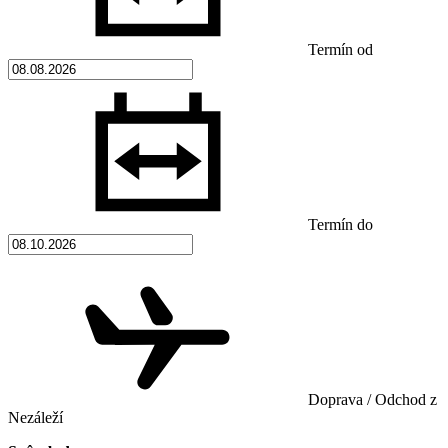
Termín od
Termín do
Doprava / Odchod z
Nezáleží