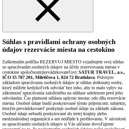
Súhlas s pravidlami ochrany osobných
údajov rezervácie miesta na cestokino
Zaškrtnutím políčka REZERVUJ MIESTO vyjadrujete svoj súhlas
so spracúvaním osobných údajov na účely rezervovania miesta v
cestokine spoločnosti/prevádzkovateľovi:
SATUR TRAVEL, a.s.,
IČO 35 787 201, Miletičova 1, 824 72 Bratislava
. Právnym
základom spracúvania osobných údajov je súhlas dotknutej osoby,
ktorý môžete kedykoľvek odvolať bez toho, aby to malo vplyv na
zákonnosť spracúvania založeného na súhlase udelenom pred jeho
odvolaním. Čas platnosti súhlasu uplynie mesiac odo dňa rezervácie
miesta. Osobné údaje budú poskytované týmto príjemcom: subjekty,
ktorým prevádzkovateľ poskytuje osobné údaje na základe zákona.
Osobné údaje nebudú poskytované do tretej krajiny alebo
medzinárodnej organizácii a ani nedôjde k profilovaniu. V súvislosti
so spracúvaním osobných údajov si Vás súčasne dovoľujeme