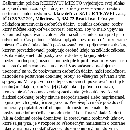
Zaškrtnutím políčka REZERVUJ MIESTO vyjadrujete svoj súhlas
so spracúvaním osobných údajov na účely rezervovania miesta v
cestokine spoločnosti/prevádzkovateľovi:
SATUR TRAVEL, a.s.,
IČO 35 787 201, Miletičova 1, 824 72 Bratislava
. Právnym
základom spracúvania osobných údajov je súhlas dotknutej osoby,
ktorý môžete kedykoľvek odvolať bez toho, aby to malo vplyv na
zákonnosť spracúvania založeného na súhlase udelenom pred jeho
odvolaním. Čas platnosti súhlasu uplynie mesiac odo dňa rezervácie
miesta. Osobné údaje budú poskytované týmto príjemcom: subjekty,
ktorým prevádzkovateľ poskytuje osobné údaje na základe zákona.
Osobné údaje nebudú poskytované do tretej krajiny alebo
medzinárodnej organizácii a ani nedôjde k profilovaniu. V súvislosti
so spracúvaním osobných údajov si Vás súčasne dovoľujeme
upozorniť na to, že poskytnutím osobných údajov našej spoločnosti
nadobúdate postavenie dotknutej osoby, so všetkými právami s tým
spojenými. Máte právo na od tejto spoločnosti požadovať prístup k
osobným údajom, ktoré sa jej týkajú, ako aj právo na opravu,
vymazanie alebo obmedzenie spracúvania týchto údajov. Ak sú
žiadosti dotknutej osoby zjavne neopodstatnené alebo neprimerané,
najmä pre ich opakujúcu sa povahu, Predávajúci môže požadovať
primeraný poplatok zohľadňujúci administratívne náklady na
poskytnutie informácií alebo odmietnuť konať na základe žiadosti.
Ak sa dotknutá osoba domnieva, že spracúvanie osobných údajov,
ktoré sa jej týka, je v rozpore so všeobecným nariadením o ochrane
údajov, má právo podať sťažnosť dozornému orgánu, ktorým sa