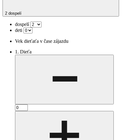
2 dospelí
dospelí
deti
Vek dieťaťa v čase zájazdu
1. Dieťa