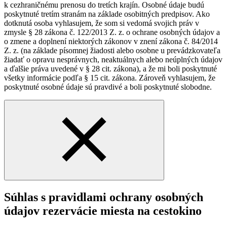
k cezhraničnému prenosu do tretích krajín. Osobné údaje budú
poskytnuté tretím stranám na základe osobitných predpisov. Ako
dotknutá osoba vyhlasujem, že som si vedomá svojich práv v
zmysle § 28 zákona č. 122/2013 Z. z. o ochrane osobných údajov a
o zmene a doplnení niektorých zákonov v znení zákona č. 84/2014
Z. z. (na základe písomnej žiadosti alebo osobne u prevádzkovateľa
žiadať o opravu nesprávnych, neaktuálnych alebo neúplných údajov
a ďalšie práva uvedené v § 28 cit. zákona), a že mi boli poskytnuté
všetky informácie podľa § 15 cit. zákona. Zároveň vyhlasujem, že
poskytnuté osobné údaje sú pravdivé a boli poskytnuté slobodne.
Súhlas s pravidlami ochrany osobných
údajov rezervácie miesta na cestokino