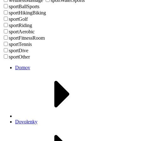
wellnessMassage
sportWaterSports
sportBallSports
sportHikingBiking
sportGolf
sportRiding
sportAerobic
sportFitnessRoom
sportTennis
sportDive
sportOther
Domov
Dovolenky