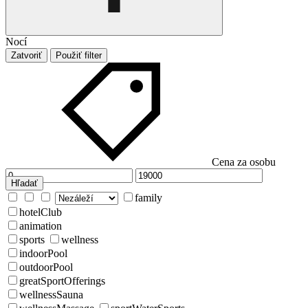
Nocí
Zatvoriť
Použiť filter
Cena za osobu
Hľadať
family
hotelClub
animation
sports
wellness
indoorPool
outdoorPool
greatSportOfferings
wellnessSauna