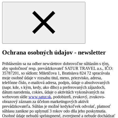
Ochrana osobných údajov - newsletter
Prihlásením sa na odber newslettrov dobrovoľne súhlasím s tým,
aby spoločnosť resp. prevádzkovateľ SATUR TRAVEL a.s., IČO:
35787201, so sídlom: Miletičova 1, Bratislava 824 72 spracúvala
moje osobné údaje v rozsahu titul, meno, priezvisko, adresa,
telefónne číslo, e-mailová adresa, podpis, údaje o absolvovaných
(napr. kde, s kým, kedy, ako dlho) a preferovaných zájazdoch,
dátum narodenia, cokies, údaje o aktivitách vykonávaných na
webovom sídle
www.satur.sk
, podobizeň, zvukový, zvukovo-
obrazový záznam za účelom marketingových aktivít
prevádzkovateľa. Súhlas je možné kedykoľvek odvolať, platnosť
súhlasu zanikne po uplynutí 3 rokov odo dňa jeho poskytnutia.
Osobné údaje nebudú sprístupnené, zverejnené a nebude dochádzať