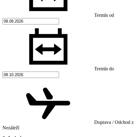
Termín od
Termín do
Doprava / Odchod z
Nezáleží