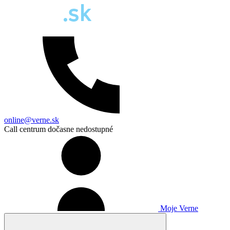
online@verne.sk
Call centrum dočasne nedostupné
Moje Verne