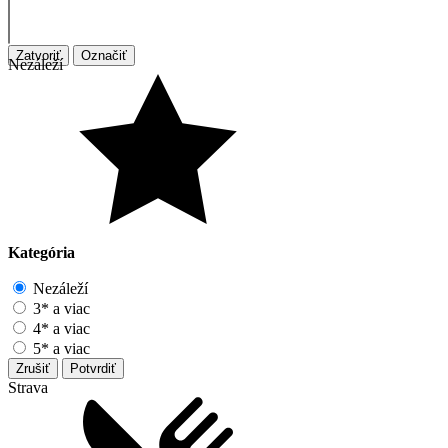
Zatvoriť
Označiť
Nezáleží
Kategória
Nezáleží
3* a viac
4* a viac
5* a viac
Zrušiť
Potvrdiť
Strava