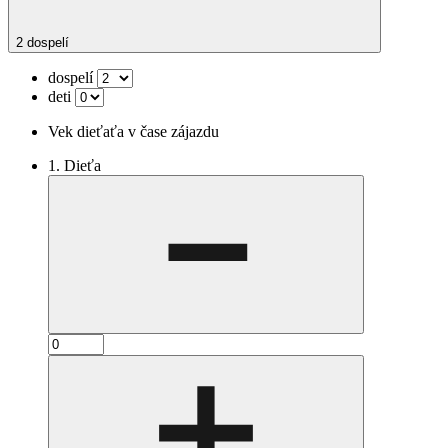
2 dospelí
dospelí
deti
Vek dieťaťa v čase zájazdu
1. Dieťa