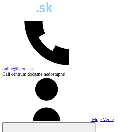
online@verne.sk
Call centrum dočasne nedostupné
Moje Verne