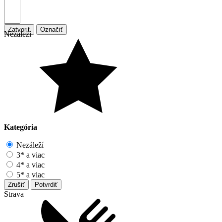
Zatvoriť
Označiť
Nezáleží
Kategória
Nezáleží
3* a viac
4* a viac
5* a viac
Zrušiť
Potvrdiť
Strava