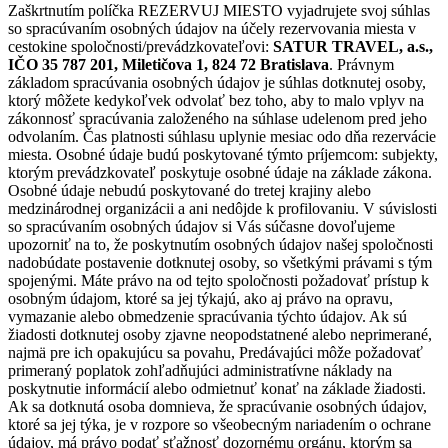
Zaškrtnutím políčka REZERVUJ MIESTO vyjadrujete svoj súhlas
so spracúvaním osobných údajov na účely rezervovania miesta v
cestokine spoločnosti/prevádzkovateľovi:
SATUR TRAVEL, a.s.,
IČO 35 787 201, Miletičova 1, 824 72 Bratislava
. Právnym
základom spracúvania osobných údajov je súhlas dotknutej osoby,
ktorý môžete kedykoľvek odvolať bez toho, aby to malo vplyv na
zákonnosť spracúvania založeného na súhlase udelenom pred jeho
odvolaním. Čas platnosti súhlasu uplynie mesiac odo dňa rezervácie
miesta. Osobné údaje budú poskytované týmto príjemcom: subjekty,
ktorým prevádzkovateľ poskytuje osobné údaje na základe zákona.
Osobné údaje nebudú poskytované do tretej krajiny alebo
medzinárodnej organizácii a ani nedôjde k profilovaniu. V súvislosti
so spracúvaním osobných údajov si Vás súčasne dovoľujeme
upozorniť na to, že poskytnutím osobných údajov našej spoločnosti
nadobúdate postavenie dotknutej osoby, so všetkými právami s tým
spojenými. Máte právo na od tejto spoločnosti požadovať prístup k
osobným údajom, ktoré sa jej týkajú, ako aj právo na opravu,
vymazanie alebo obmedzenie spracúvania týchto údajov. Ak sú
žiadosti dotknutej osoby zjavne neopodstatnené alebo neprimerané,
najmä pre ich opakujúcu sa povahu, Predávajúci môže požadovať
primeraný poplatok zohľadňujúci administratívne náklady na
poskytnutie informácií alebo odmietnuť konať na základe žiadosti.
Ak sa dotknutá osoba domnieva, že spracúvanie osobných údajov,
ktoré sa jej týka, je v rozpore so všeobecným nariadením o ochrane
údajov, má právo podať sťažnosť dozornému orgánu, ktorým sa