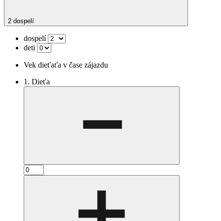
2 dospelí
dospelí
deti
Vek dieťaťa v čase zájazdu
1. Dieťa