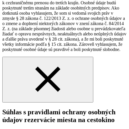
k cezhraničnému prenosu do tretích krajín. Osobné údaje budú
poskytnuté tretím stranám na základe osobitných predpisov. Ako
dotknutá osoba vyhlasujem, že som si vedomá svojich práv v
zmysle § 28 zákona č. 122/2013 Z. z. o ochrane osobných údajov a
o zmene a doplnení niektorých zákonov v znení zákona č. 84/2014
Z. z. (na základe písomnej žiadosti alebo osobne u prevádzkovateľa
žiadať o opravu nesprávnych, neaktuálnych alebo neúplných údajov
a ďalšie práva uvedené v § 28 cit. zákona), a že mi boli poskytnuté
všetky informácie podľa § 15 cit. zákona. Zároveň vyhlasujem, že
poskytnuté osobné údaje sú pravdivé a boli poskytnuté slobodne.
Súhlas s pravidlami ochrany osobných
údajov rezervácie miesta na cestokino