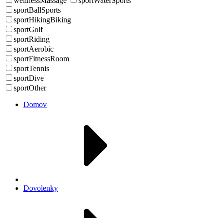
wellnessMassage
sportWaterSports
sportBallSports
sportHikingBiking
sportGolf
sportRiding
sportAerobic
sportFitnessRoom
sportTennis
sportDive
sportOther
Domov
Dovolenky