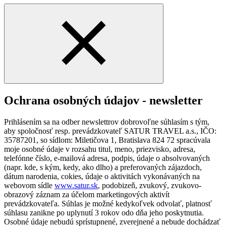
Ochrana osobných údajov - newsletter
Prihlásením sa na odber newslettrov dobrovoľne súhlasím s tým,
aby spoločnosť resp. prevádzkovateľ SATUR TRAVEL a.s., IČO:
35787201, so sídlom: Miletičova 1, Bratislava 824 72 spracúvala
moje osobné údaje v rozsahu titul, meno, priezvisko, adresa,
telefónne číslo, e-mailová adresa, podpis, údaje o absolvovaných
(napr. kde, s kým, kedy, ako dlho) a preferovaných zájazdoch,
dátum narodenia, cokies, údaje o aktivitách vykonávaných na
webovom sídle
www.satur.sk
, podobizeň, zvukový, zvukovo-
obrazový záznam za účelom marketingových aktivít
prevádzkovateľa. Súhlas je možné kedykoľvek odvolať, platnosť
súhlasu zanikne po uplynutí 3 rokov odo dňa jeho poskytnutia.
Osobné údaje nebudú sprístupnené, zverejnené a nebude dochádzať