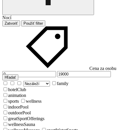
Nocí
Zatvoriť
Použiť filter
Cena za osobu
Hľadať
family
hotelClub
animation
sports
wellness
indoorPool
outdoorPool
greatSportOfferings
wellnessSauna