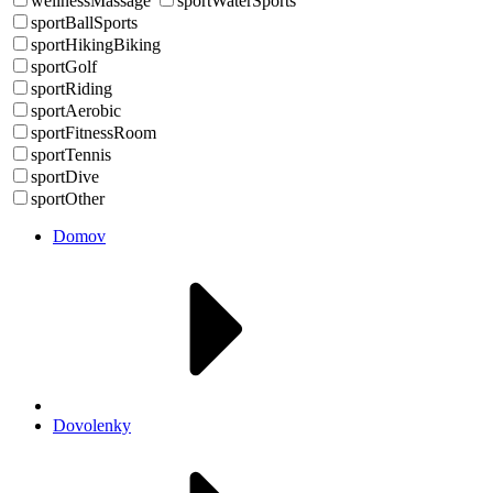
wellnessMassage
sportWaterSports
sportBallSports
sportHikingBiking
sportGolf
sportRiding
sportAerobic
sportFitnessRoom
sportTennis
sportDive
sportOther
Domov
Dovolenky