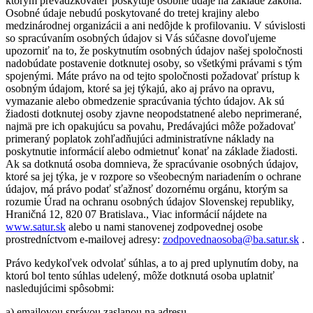
ktorým prevádzkovateľ poskytuje osobné údaje na základe zákona.
Osobné údaje nebudú poskytované do tretej krajiny alebo
medzinárodnej organizácii a ani nedôjde k profilovaniu. V súvislosti
so spracúvaním osobných údajov si Vás súčasne dovoľujeme
upozorniť na to, že poskytnutím osobných údajov našej spoločnosti
nadobúdate postavenie dotknutej osoby, so všetkými právami s tým
spojenými. Máte právo na od tejto spoločnosti požadovať prístup k
osobným údajom, ktoré sa jej týkajú, ako aj právo na opravu,
vymazanie alebo obmedzenie spracúvania týchto údajov. Ak sú
žiadosti dotknutej osoby zjavne neopodstatnené alebo neprimerané,
najmä pre ich opakujúcu sa povahu, Predávajúci môže požadovať
primeraný poplatok zohľadňujúci administratívne náklady na
poskytnutie informácií alebo odmietnuť konať na základe žiadosti.
Ak sa dotknutá osoba domnieva, že spracúvanie osobných údajov,
ktoré sa jej týka, je v rozpore so všeobecným nariadením o ochrane
údajov, má právo podať sťažnosť dozornému orgánu, ktorým sa
rozumie Úrad na ochranu osobných údajov Slovenskej republiky,
Hraničná 12, 820 07 Bratislava., Viac informácií nájdete na
www.satur.sk
alebo u nami stanovenej zodpovednej osobe
prostredníctvom e-mailovej adresy:
zodpovednaosoba@ba.satur.sk
.
Právo kedykoľvek odvolať súhlas, a to aj pred uplynutím doby, na
ktorú bol tento súhlas udelený, môže dotknutá osoba uplatniť
nasledujúcimi spôsobmi:
a) emailovou správou zaslanou na adresu