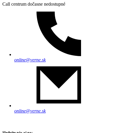
Call centrum dočasne nedostupné
online@verne.sk
online@verne.sk
Sledujte nás aj na: