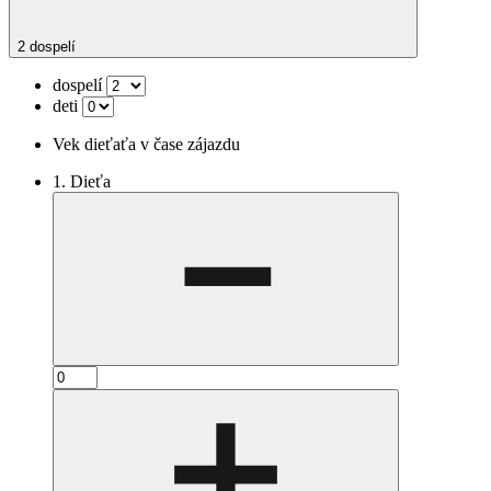
2 dospelí
dospelí
deti
Vek dieťaťa v čase zájazdu
1. Dieťa