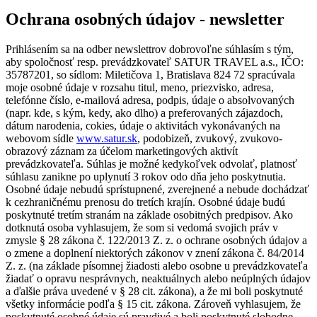
Ochrana osobných údajov - newsletter
Prihlásením sa na odber newslettrov dobrovoľne súhlasím s tým,
aby spoločnosť resp. prevádzkovateľ SATUR TRAVEL a.s., IČO:
35787201, so sídlom: Miletičova 1, Bratislava 824 72 spracúvala
moje osobné údaje v rozsahu titul, meno, priezvisko, adresa,
telefónne číslo, e-mailová adresa, podpis, údaje o absolvovaných
(napr. kde, s kým, kedy, ako dlho) a preferovaných zájazdoch,
dátum narodenia, cokies, údaje o aktivitách vykonávaných na
webovom sídle
www.satur.sk
, podobizeň, zvukový, zvukovo-
obrazový záznam za účelom marketingových aktivít
prevádzkovateľa. Súhlas je možné kedykoľvek odvolať, platnosť
súhlasu zanikne po uplynutí 3 rokov odo dňa jeho poskytnutia.
Osobné údaje nebudú sprístupnené, zverejnené a nebude dochádzať
k cezhraničnému prenosu do tretích krajín. Osobné údaje budú
poskytnuté tretím stranám na základe osobitných predpisov. Ako
dotknutá osoba vyhlasujem, že som si vedomá svojich práv v
zmysle § 28 zákona č. 122/2013 Z. z. o ochrane osobných údajov a
o zmene a doplnení niektorých zákonov v znení zákona č. 84/2014
Z. z. (na základe písomnej žiadosti alebo osobne u prevádzkovateľa
žiadať o opravu nesprávnych, neaktuálnych alebo neúplných údajov
a ďalšie práva uvedené v § 28 cit. zákona), a že mi boli poskytnuté
všetky informácie podľa § 15 cit. zákona. Zároveň vyhlasujem, že
poskytnuté osobné údaje sú pravdivé a boli poskytnuté slobodne.