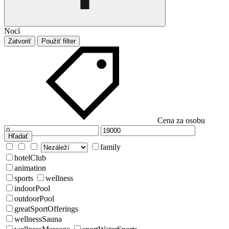
Nocí
Zatvoriť
Použiť filter
Cena za osobu
Hľadať
family
hotelClub
animation
sports
wellness
indoorPool
outdoorPool
greatSportOfferings
wellnessSauna