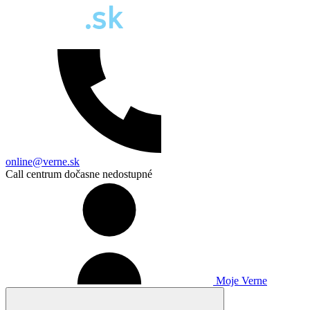
online@verne.sk
Call centrum dočasne nedostupné
Moje Verne