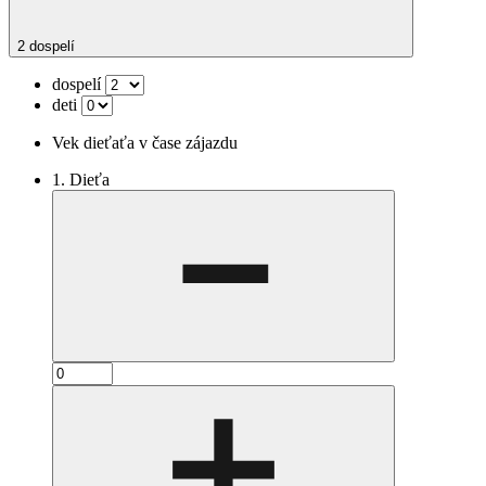
2 dospelí
dospelí
deti
Vek dieťaťa v čase zájazdu
1. Dieťa