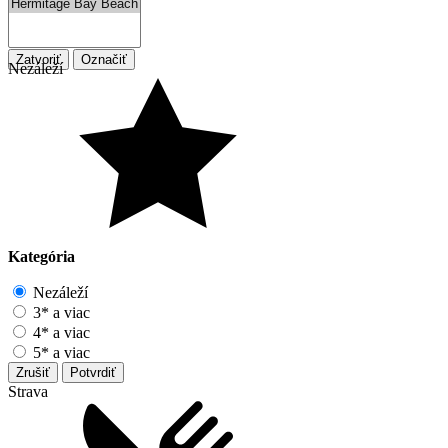
Zatvoriť
Označiť
Nezáleží
Kategória
Nezáleží
3* a viac
4* a viac
5* a viac
Zrušiť
Potvrdiť
Strava