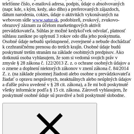
telefónne číslo, e-mailová adresa, podpis, údaje o absolvovaných
(napr. kde, s kým, kedy, ako dlho) a preferovaných zájazdoch,
dátum narodenia, cokies, údaje o aktivitách vykonávaných na
webovom sídle
www.satur.sk
, podobizeň, zvukový, zvukovo-
obrazový záznam za účelom marketingových aktivít
prevádzkovateľa. Súhlas je možné kedykoľvek odvolať, platnosť
súhlasu zanikne po uplynutí 3 rokov odo dňa jeho poskytnutia.
Osobné údaje nebudú sprístupnené, zverejnené a nebude dochádzať
k cezhraničnému prenosu do tretích krajín. Osobné údaje budú
poskytnuté tretím stranám na základe osobitných predpisov. Ako
dotknutá osoba vyhlasujem, že som si vedomá svojich práv v
zmysle § 28 zákona č. 122/2013 Z. z. o ochrane osobných údajov a
o zmene a doplnení niektorých zákonov v znení zákona č. 84/2014
Z. z. (na základe písomnej žiadosti alebo osobne u prevádzkovateľa
žiadať o opravu nesprávnych, neaktuálnych alebo neúplných údajov
a ďalšie práva uvedené v § 28 cit. zákona), a že mi boli poskytnuté
všetky informácie podľa § 15 cit. zákona. Zároveň vyhlasujem, že
poskytnuté osobné údaje sú pravdivé a boli poskytnuté slobodne.