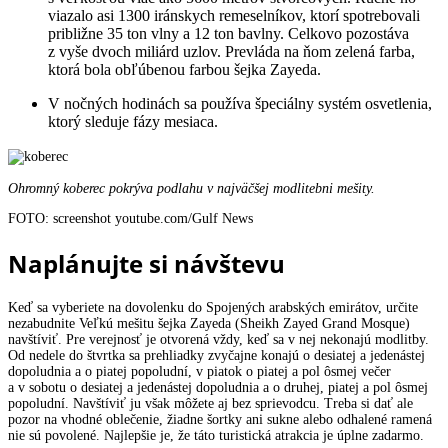
viazalo asi 1300 iránskych remeselníkov, ktorí spotrebovali
približne 35 ton vlny a 12 ton bavlny. Celkovo pozostáva
z vyše dvoch miliárd uzlov. Prevláda na ňom zelená farba,
ktorá bola obľúbenou farbou šejka Zayeda.
V nočných hodinách sa používa špeciálny systém osvetlenia,
ktorý sleduje fázy mesiaca.
Ohromný koberec pokrýva podlahu v najväčšej modlitebni mešity.
FOTO: screenshot youtube.com/Gulf News
Naplánujte si návštevu
Keď sa vyberiete na dovolenku do Spojených arabských emirátov, určite
nezabudnite Veľkú mešitu šejka Zayeda (Sheikh Zayed Grand Mosque)
navštíviť. Pre verejnosť je otvorená vždy, keď sa v nej nekonajú modlitby.
Od nedele do štvrtka sa prehliadky zvyčajne konajú o desiatej a jedenástej
dopoludnia a o piatej popoludní, v piatok o piatej a pol ôsmej večer
a v sobotu o desiatej a jedenástej dopoludnia a o druhej, piatej a pol ôsmej
popoludní. Navštíviť ju však môžete aj bez sprievodcu. Treba si dať ale
pozor na vhodné oblečenie, žiadne šortky ani sukne alebo odhalené ramená
nie sú povolené. Najlepšie je, že táto turistická atrakcia je úplne zadarmo.