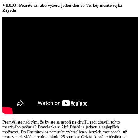
VIDEO: Pozrite sa, ako vyzerá jeden deň vo Veľkej mešite šejka
Zayeda
Premýšľate nad tým, že by ste sa aspoň na chvíľu radi zbavili tohto
mrazivého počasia? Dovolenka v Abú Dhabí je jednou z najlepších
možností. Do Emirátov sa nemusíte vybrať len v letných mesiacoch, už
teraz v nich vládne teplota okolo 25 stupňov Celzia, ktorá je ideálna na