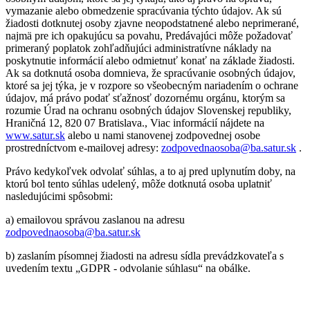
vymazanie alebo obmedzenie spracúvania týchto údajov. Ak sú
žiadosti dotknutej osoby zjavne neopodstatnené alebo neprimerané,
najmä pre ich opakujúcu sa povahu, Predávajúci môže požadovať
primeraný poplatok zohľadňujúci administratívne náklady na
poskytnutie informácií alebo odmietnuť konať na základe žiadosti.
Ak sa dotknutá osoba domnieva, že spracúvanie osobných údajov,
ktoré sa jej týka, je v rozpore so všeobecným nariadením o ochrane
údajov, má právo podať sťažnosť dozornému orgánu, ktorým sa
rozumie Úrad na ochranu osobných údajov Slovenskej republiky,
Hraničná 12, 820 07 Bratislava., Viac informácií nájdete na
www.satur.sk
alebo u nami stanovenej zodpovednej osobe
prostredníctvom e-mailovej adresy:
zodpovednaosoba@ba.satur.sk
.
Právo kedykoľvek odvolať súhlas, a to aj pred uplynutím doby, na
ktorú bol tento súhlas udelený, môže dotknutá osoba uplatniť
nasledujúcimi spôsobmi:
a) emailovou správou zaslanou na adresu
zodpovednaosoba@ba.satur.sk
b) zaslaním písomnej žiadosti na adresu sídla prevádzkovateľa s
uvedením textu „GDPR - odvolanie súhlasu“ na obálke.