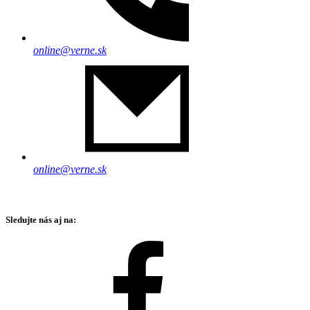
online@verne.sk
online@verne.sk
Sledujte nás aj na: