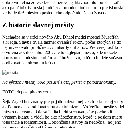
dobre viditeľná zo všetkých smerov. Jej hlavnou úlohou je slúžiť
ako pamätník islamskej kultúry a prominentné centrum pre islamské
vedy. Je tiež miestom posledného odpočinku šejka Zayeda.
Z histórie slávnej mešity
Nachádza sa v srdci nového Abú Dhabí medzi mostmi Musaffah
a Maqta. Stavba trvala takmer dvanásť rokov, počas ktorých sa do
nej investovalo približne 2,5 miliardy dirhamov. Pre verejnosť bola
otvorená 20. decembra 2007. Je to najlepšie miesto, kde môžete
porozumieť miestnej kultúre a náboženstvu, pričom budete súčasne
obdivovať jej ohromnú krásu.
Na výzdobu mešity bolo použité zlato, perleť a polodrahokamy.
FOTO: depositphotos.com
Šejk Zayed bol známy pre prijatie tolerantnej verzie islamskej viery
a dištancoval sa od fanatizmu a extrémizmu. Vo Veľkej mešite videl
miesto uctievania, kde sa ľudia budú stretávať, aby pochopili
význam islamu a videli ho ako náboženstvo, ktoré je poslom mieru,
tolerancie a rozmanitosti. Dokončenia stavby sa nedočkal, no jeho
synovia dokončili veľký sen svojho otca.