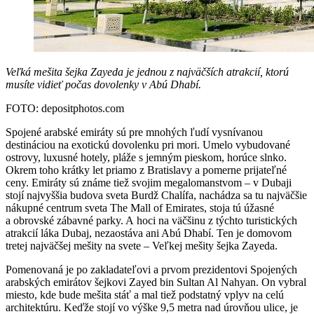
Veľká mešita šejka Zayeda je jednou z najväčších atrakcií, ktorú
musíte vidieť počas dovolenky v Abú Dhabí.
FOTO: depositphotos.com
Spojené arabské emiráty sú pre mnohých ľudí vysnívanou
destináciou na exotickú dovolenku pri mori. Umelo vybudované
ostrovy, luxusné hotely, pláže s jemným pieskom, horúce slnko.
Okrem toho krátky let priamo z Bratislavy a pomerne prijateľné
ceny. Emiráty sú známe tiež svojim megalomanstvom – v Dubaji
stojí najvyššia budova sveta Burdž Chalífa, nachádza sa tu najväčšie
nákupné centrum sveta The Mall of Emirates, stoja tú úžasné
a obrovské zábavné parky. A hoci na väčšinu z týchto turistických
atrakcií láka Dubaj, nezaostáva ani Abú Dhabí. Ten je domovom
tretej najväčšej mešity na svete – Veľkej mešity šejka Zayeda.
Pomenovaná je po zakladateľovi a prvom prezidentovi Spojených
arabských emirátov šejkovi Zayed bin Sultan Al Nahyan. On vybral
miesto, kde bude mešita stáť a mal tiež podstatný vplyv na celú
architektúru. Keďže stojí vo výške 9,5 metra nad úrovňou ulice, je