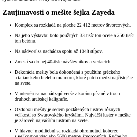
Zaujímavosti o mešite šejka Zayeda
Komplex sa rozkladá na ploche 22 412 metrov štvorcových.
Na jeho výstavbu bolo použitých 33-tisíc ton ocele a 250-tisíc
ton betónu.
Na nádvorí sa nachádza spolu až 1048 stĺpov.
Zmestí sa do nej 40-tisíc návštevníkov a veriacich.
Dekorácia mešity bola dokončená s použitím gréckeho
a talianskeho bieleho mramoru, ktoré patria medzi najčistejšie
na svete.
V interiéri sa nachádzajú verše z koránu písané v troch
druhoch arabskej kaligrafie.
Ozdobou mešity je sedem pozlátených lustrov rôznych
veľkostí so Swarovského kryštálmi. Najväčší luster v mešite
je zároveň najväčším lustrom na svete.
V hlavnej modlitebni sa rozkladá ohromujúci koberec
s veľkosťou viac ako 5600 metrov štvorcových. Ručne ho