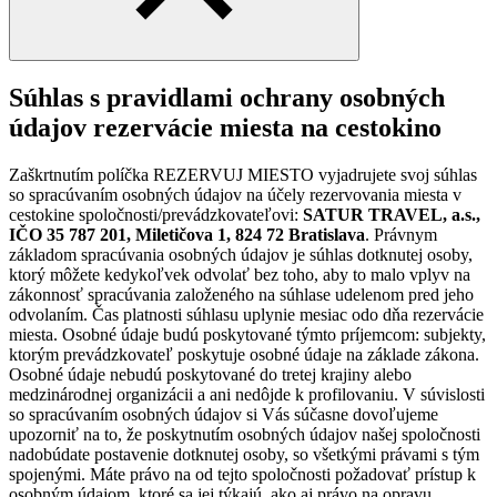
Súhlas s pravidlami ochrany osobných
údajov rezervácie miesta na cestokino
Zaškrtnutím políčka REZERVUJ MIESTO vyjadrujete svoj súhlas
so spracúvaním osobných údajov na účely rezervovania miesta v
cestokine spoločnosti/prevádzkovateľovi:
SATUR TRAVEL, a.s.,
IČO 35 787 201, Miletičova 1, 824 72 Bratislava
. Právnym
základom spracúvania osobných údajov je súhlas dotknutej osoby,
ktorý môžete kedykoľvek odvolať bez toho, aby to malo vplyv na
zákonnosť spracúvania založeného na súhlase udelenom pred jeho
odvolaním. Čas platnosti súhlasu uplynie mesiac odo dňa rezervácie
miesta. Osobné údaje budú poskytované týmto príjemcom: subjekty,
ktorým prevádzkovateľ poskytuje osobné údaje na základe zákona.
Osobné údaje nebudú poskytované do tretej krajiny alebo
medzinárodnej organizácii a ani nedôjde k profilovaniu. V súvislosti
so spracúvaním osobných údajov si Vás súčasne dovoľujeme
upozorniť na to, že poskytnutím osobných údajov našej spoločnosti
nadobúdate postavenie dotknutej osoby, so všetkými právami s tým
spojenými. Máte právo na od tejto spoločnosti požadovať prístup k
osobným údajom, ktoré sa jej týkajú, ako aj právo na opravu,