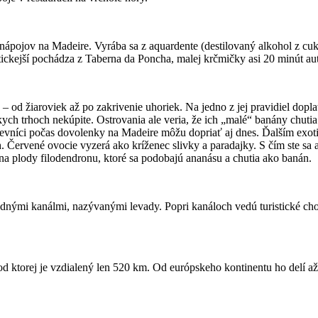
nápojov na Madeire. Vyrába sa z aquardente (destilovaný alkohol z cukro
ntickejší pochádza z Taberna da Poncha, malej krčmičky asi 20 minút a
o – od žiaroviek až po zakrivenie uhoriek. Na jedno z jej pravidiel do
ych trhoch nekúpite. Ostrovania ale veria, že ich „malé“ banány chutia 
vštevníci počas dovolenky na Madeire môžu dopriať aj dnes. Ďalším ex
 Červené ovocie vyzerá ako kríženec slivky a paradajky. S čím ste sa a
na plody filodendronu, ktoré sa podobajú ananásu a chutia ako banán.
nými kanálmi, nazývanými levady. Popri kanáloch vedú turistické ch
 od ktorej je vzdialený len 520 km. Od európskeho kontinentu ho delí a