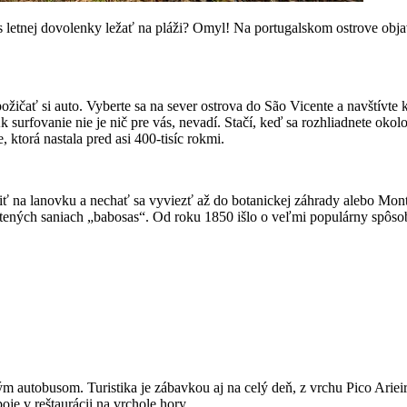
s letnej dovolenky ležať na pláži? Omyl! Na portugalskom ostrove obja
žičať si auto. Vyberte sa na sever ostrova do São Vicente a navštívte k
 surfovanie nie je nič pre vás, nevadí. Stačí, keď sa rozhliadnete oko
ktorá nastala pred asi 400-tisíc rokmi.
iť na lanovku a nechať sa vyviezť až do botanickej záhrady alebo Mont
prútených saniach „babosas“. Od roku 1850 išlo o veľmi populárny spôs
kým autobusom. Turistika je zábavkou aj na celý deň, z vrchu Pico Arie
oje v reštaurácii na vrchole hory.