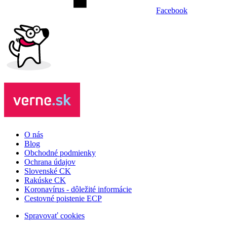
Facebook
O nás
Blog
Obchodné podmienky
Ochrana údajov
Slovenské CK
Rakúske CK
Koronavírus - dôležité informácie
Cestovné poistenie ECP
Spravovať cookies