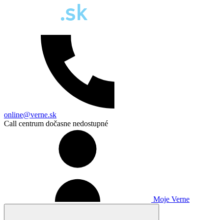
online@verne.sk
Call centrum dočasne nedostupné
Moje Verne