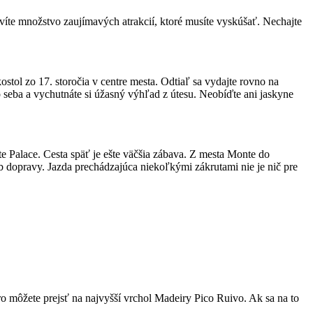
víte množstvo zaujímavých atrakcií, ktoré musíte vyskúšať. Nechajte
ostol zo 17. storočia v centre mesta. Odtiaľ sa vydajte rovno na
lo seba a vychutnáte si úžasný výhľad z útesu. Neobíďte ani jaskyne
e Palace. Cesta späť je ešte väčšia zábava. Z mesta Monte do
ob dopravy. Jazda prechádzajúca niekoľkými zákrutami nie je nič pre
iro môžete prejsť na najvyšší vrchol Madeiry Pico Ruivo. Ak sa na to