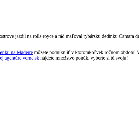
strove jazdil na rolls-royce a rád maľoval rybársku dedinku Camara de
enku na Madeire
môžete podniknúť v ktoromkoľvek ročnom období. Vď
ej agentúre verne.sk
nájdete množstvo ponúk, vyberte si tú svoju!