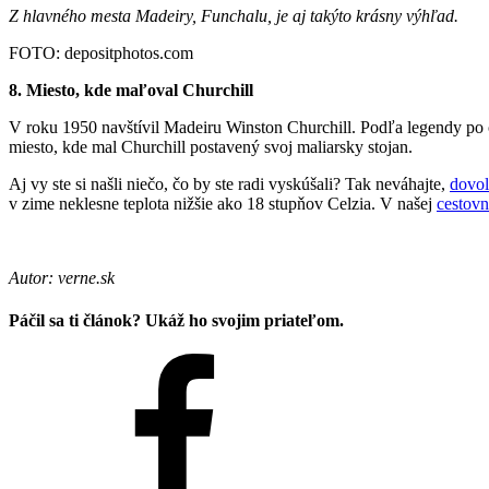
Z hlavného mesta Madeiry, Funchalu, je aj takýto krásny výhľad.
FOTO: depositphotos.com
8. Miesto, kde maľoval Churchill
V roku 1950 navštívil Madeiru Winston Churchill. Podľa legendy po o
miesto, kde mal Churchill postavený svoj maliarsky stojan.
Aj vy ste si našli niečo, čo by ste radi vyskúšali? Tak neváhajte,
dovol
v zime neklesne teplota nižšie ako 18 stupňov Celzia. V našej
cestovn
Autor: verne.sk
Páčil sa ti článok? Ukáž ho svojim priateľom.