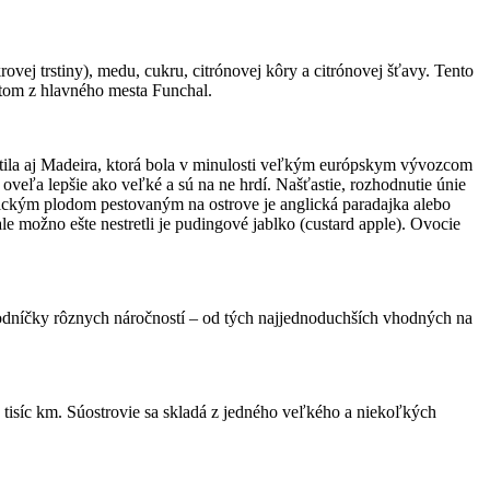
vej trstiny), medu, cukru, citrónovej kôry a citrónovej šťavy. Tento
utom z hlavného mesta Funchal.
platila aj Madeira, ktorá bola v minulosti veľkým európskym vývozcom
oveľa lepšie ako veľké a sú na ne hrdí. Našťastie, rozhodnutie únie
otickým plodom pestovaným na ostrove je anglická paradajka alebo
le možno ešte nestretli je pudingové jablko (custard apple). Ovocie
odníčky rôznych náročností – od tých najjednoduchších vhodných na
ž tisíc km. Súostrovie sa skladá z jedného veľkého a niekoľkých