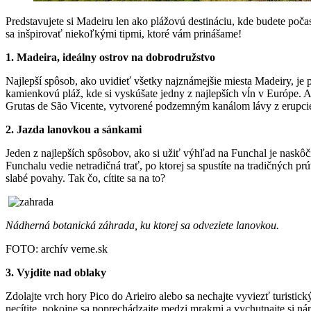
Predstavujete si Madeiru len ako plážovú destináciu, kde budete poča
sa inšpirovať niekoľkými tipmi, ktoré vám prinášame!
1. Madeira, ideálny ostrov na dobrodružstvo
Najlepší spôsob, ako uvidieť všetky najznámejšie miesta Madeiry, je po
kamienkovú pláž, kde si vyskúšate jedny z najlepších vĺn v Európe. Ak
Grutas de São Vicente, vytvorené podzemným kanálom lávy z erupcie, 
2. Jazda lanovkou a sánkami
Jeden z najlepších spôsobov, ako si užiť výhľad na Funchal je naskôč
Funchalu vedie netradičná trať, po ktorej sa spustíte na tradičných 
slabé povahy. Tak čo, cítite sa na to?
Nádherná botanická záhrada, ku ktorej sa odveziete lanovkou.
FOTO: archív verne.sk
3. Vyjdite nad oblaky
Zdolajte vrch hory Pico do Arieiro alebo sa nechajte vyviezť turistic
necítite, pokojne sa poprechádzajte medzi mrakmi a vychutnajte si náp