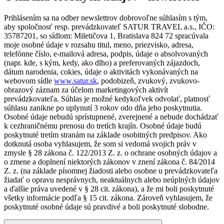
Prihlásením sa na odber newslettrov dobrovoľne súhlasím s tým,
aby spoločnosť resp. prevádzkovateľ SATUR TRAVEL a.s., IČO:
35787201, so sídlom: Miletičova 1, Bratislava 824 72 spracúvala
moje osobné údaje v rozsahu titul, meno, priezvisko, adresa,
telefónne číslo, e-mailová adresa, podpis, údaje o absolvovaných
(napr. kde, s kým, kedy, ako dlho) a preferovaných zájazdoch,
dátum narodenia, cokies, údaje o aktivitách vykonávaných na
webovom sídle
www.satur.sk
, podobizeň, zvukový, zvukovo-
obrazový záznam za účelom marketingových aktivít
prevádzkovateľa. Súhlas je možné kedykoľvek odvolať, platnosť
súhlasu zanikne po uplynutí 3 rokov odo dňa jeho poskytnutia.
Osobné údaje nebudú sprístupnené, zverejnené a nebude dochádzať
k cezhraničnému prenosu do tretích krajín. Osobné údaje budú
poskytnuté tretím stranám na základe osobitných predpisov. Ako
dotknutá osoba vyhlasujem, že som si vedomá svojich práv v
zmysle § 28 zákona č. 122/2013 Z. z. o ochrane osobných údajov a
o zmene a doplnení niektorých zákonov v znení zákona č. 84/2014
Z. z. (na základe písomnej žiadosti alebo osobne u prevádzkovateľa
žiadať o opravu nesprávnych, neaktuálnych alebo neúplných údajov
a ďalšie práva uvedené v § 28 cit. zákona), a že mi boli poskytnuté
všetky informácie podľa § 15 cit. zákona. Zároveň vyhlasujem, že
poskytnuté osobné údaje sú pravdivé a boli poskytnuté slobodne.