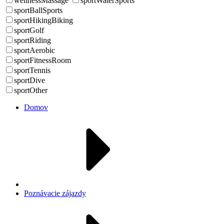
wellnessMassage
sportWaterSports
sportBallSports
sportHikingBiking
sportGolf
sportRiding
sportAerobic
sportFitnessRoom
sportTennis
sportDive
sportOther
Domov
Poznávacie zájazdy