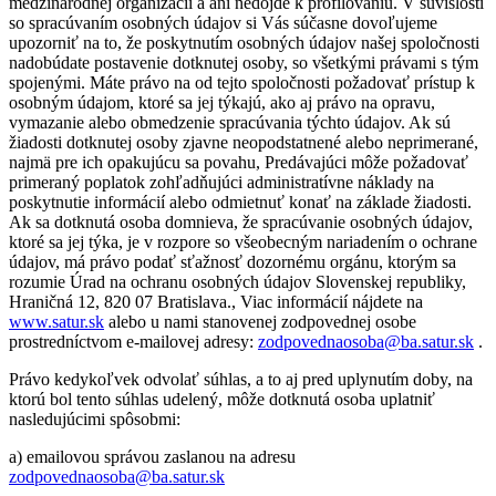
medzinárodnej organizácii a ani nedôjde k profilovaniu. V súvislosti
so spracúvaním osobných údajov si Vás súčasne dovoľujeme
upozorniť na to, že poskytnutím osobných údajov našej spoločnosti
nadobúdate postavenie dotknutej osoby, so všetkými právami s tým
spojenými. Máte právo na od tejto spoločnosti požadovať prístup k
osobným údajom, ktoré sa jej týkajú, ako aj právo na opravu,
vymazanie alebo obmedzenie spracúvania týchto údajov. Ak sú
žiadosti dotknutej osoby zjavne neopodstatnené alebo neprimerané,
najmä pre ich opakujúcu sa povahu, Predávajúci môže požadovať
primeraný poplatok zohľadňujúci administratívne náklady na
poskytnutie informácií alebo odmietnuť konať na základe žiadosti.
Ak sa dotknutá osoba domnieva, že spracúvanie osobných údajov,
ktoré sa jej týka, je v rozpore so všeobecným nariadením o ochrane
údajov, má právo podať sťažnosť dozornému orgánu, ktorým sa
rozumie Úrad na ochranu osobných údajov Slovenskej republiky,
Hraničná 12, 820 07 Bratislava., Viac informácií nájdete na
www.satur.sk
alebo u nami stanovenej zodpovednej osobe
prostredníctvom e-mailovej adresy:
zodpovednaosoba@ba.satur.sk
.
Právo kedykoľvek odvolať súhlas, a to aj pred uplynutím doby, na
ktorú bol tento súhlas udelený, môže dotknutá osoba uplatniť
nasledujúcimi spôsobmi:
a) emailovou správou zaslanou na adresu
zodpovednaosoba@ba.satur.sk