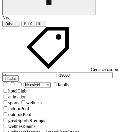
Nocí
Zatvoriť
Použiť filter
Cena za osobu
Hľadať
family
hotelClub
animation
sports
wellness
indoorPool
outdoorPool
greatSportOfferings
wellnessSauna