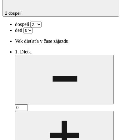
2 dospelí
dospelí
deti
Vek dieťaťa v čase zájazdu
1. Dieťa