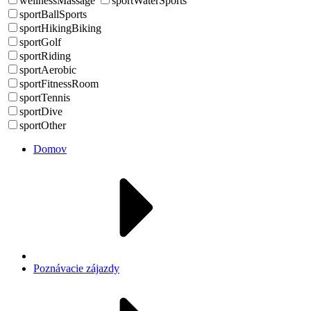
wellnessMassage
sportWaterSports
sportBallSports
sportHikingBiking
sportGolf
sportRiding
sportAerobic
sportFitnessRoom
sportTennis
sportDive
sportOther
Domov
Poznávacie zájazdy