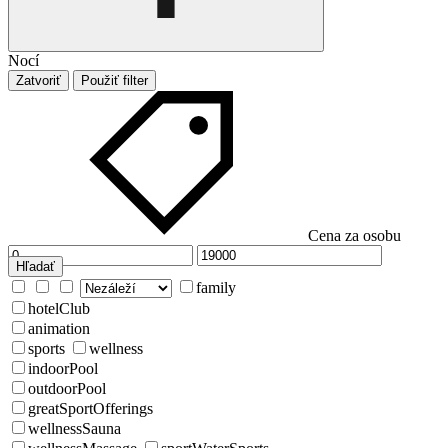
Nocí
Zatvoriť
Použiť filter
Cena za osobu
Hľadať
family
hotelClub
animation
sports
wellness
indoorPool
outdoorPool
greatSportOfferings
wellnessSauna