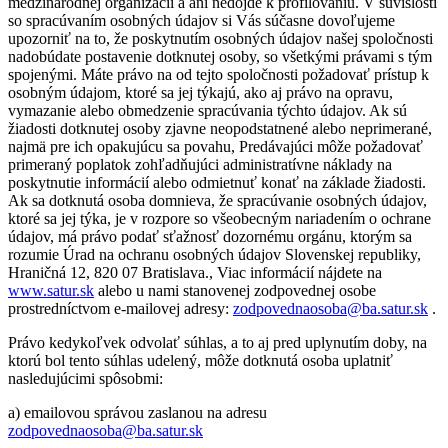
medzinárodnej organizácii a ani nedôjde k profilovaniu. V súvislosti
so spracúvaním osobných údajov si Vás súčasne dovoľujeme
upozorniť na to, že poskytnutím osobných údajov našej spoločnosti
nadobúdate postavenie dotknutej osoby, so všetkými právami s tým
spojenými. Máte právo na od tejto spoločnosti požadovať prístup k
osobným údajom, ktoré sa jej týkajú, ako aj právo na opravu,
vymazanie alebo obmedzenie spracúvania týchto údajov. Ak sú
žiadosti dotknutej osoby zjavne neopodstatnené alebo neprimerané,
najmä pre ich opakujúcu sa povahu, Predávajúci môže požadovať
primeraný poplatok zohľadňujúci administratívne náklady na
poskytnutie informácií alebo odmietnuť konať na základe žiadosti.
Ak sa dotknutá osoba domnieva, že spracúvanie osobných údajov,
ktoré sa jej týka, je v rozpore so všeobecným nariadením o ochrane
údajov, má právo podať sťažnosť dozornému orgánu, ktorým sa
rozumie Úrad na ochranu osobných údajov Slovenskej republiky,
Hraničná 12, 820 07 Bratislava., Viac informácií nájdete na
www.satur.sk
alebo u nami stanovenej zodpovednej osobe
prostredníctvom e-mailovej adresy:
zodpovednaosoba@ba.satur.sk
.
Právo kedykoľvek odvolať súhlas, a to aj pred uplynutím doby, na
ktorú bol tento súhlas udelený, môže dotknutá osoba uplatniť
nasledujúcimi spôsobmi:
a) emailovou správou zaslanou na adresu
zodpovednaosoba@ba.satur.sk