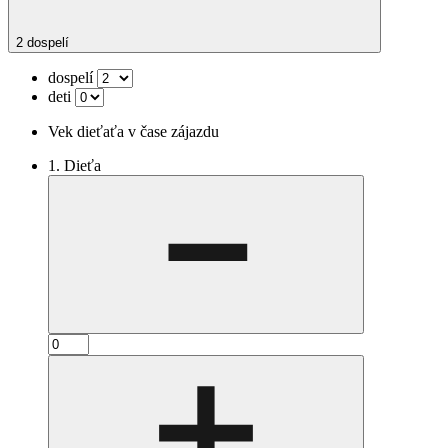
2 dospelí
dospelí
deti
Vek dieťaťa v čase zájazdu
1. Dieťa