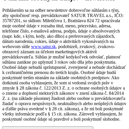
Prihlásením sa na odber newslettrov dobrovoľne súhlasím s tým,
aby spoločnosť resp. prevádzkovateľ SATUR TRAVEL a.s., IČO:
35787201, so sídlom: Miletičova 1, Bratislava 824 72 spracúvala
moje osobné údaje v rozsahu titul, meno, priezvisko, adresa,
telefónne číslo, e-mailová adresa, podpis, údaje o absolvovaných
(napr. kde, s kým, kedy, ako dlho) a preferovaných zájazdoch,
dátum narodenia, cokies, údaje o aktivitách vykonávaných na
webovom sídle
www.satur.sk
, podobizeň, zvukový, zvukovo-
obrazový záznam za účelom marketingových aktivít
prevádzkovateľa. Súhlas je možné kedykoľvek odvolať, platnosť
súhlasu zanikne po uplynutí 3 rokov odo dňa jeho poskytnutia.
Osobné údaje nebudú sprístupnené, zverejnené a nebude dochádzať
k cezhraničnému prenosu do tretích krajín. Osobné údaje budú
poskytnuté tretím stranám na základe osobitných predpisov. Ako
dotknutá osoba vyhlasujem, že som si vedomá svojich práv v
zmysle § 28 zákona č. 122/2013 Z. z. o ochrane osobných údajov a
o zmene a doplnení niektorých zákonov v znení zákona č. 84/2014
Z. z. (na základe písomnej žiadosti alebo osobne u prevádzkovateľa
žiadať o opravu nesprávnych, neaktuálnych alebo neúplných údajov
a ďalšie práva uvedené v § 28 cit. zákona), a že mi boli poskytnuté
všetky informácie podľa § 15 cit. zákona. Zároveň vyhlasujem, že
poskytnuté osobné údaje sú pravdivé a boli poskytnuté slobodne.