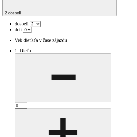
2 dospelí
dospelí
deti
Vek dieťaťa v čase zájazdu
1. Dieťa