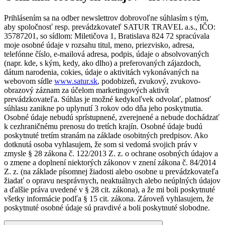
Prihlásením sa na odber newslettrov dobrovoľne súhlasím s tým,
aby spoločnosť resp. prevádzkovateľ SATUR TRAVEL a.s., IČO:
35787201, so sídlom: Miletičova 1, Bratislava 824 72 spracúvala
moje osobné údaje v rozsahu titul, meno, priezvisko, adresa,
telefónne číslo, e-mailová adresa, podpis, údaje o absolvovaných
(napr. kde, s kým, kedy, ako dlho) a preferovaných zájazdoch,
dátum narodenia, cokies, údaje o aktivitách vykonávaných na
webovom sídle
www.satur.sk
, podobizeň, zvukový, zvukovo-
obrazový záznam za účelom marketingových aktivít
prevádzkovateľa. Súhlas je možné kedykoľvek odvolať, platnosť
súhlasu zanikne po uplynutí 3 rokov odo dňa jeho poskytnutia.
Osobné údaje nebudú sprístupnené, zverejnené a nebude dochádzať
k cezhraničnému prenosu do tretích krajín. Osobné údaje budú
poskytnuté tretím stranám na základe osobitných predpisov. Ako
dotknutá osoba vyhlasujem, že som si vedomá svojich práv v
zmysle § 28 zákona č. 122/2013 Z. z. o ochrane osobných údajov a
o zmene a doplnení niektorých zákonov v znení zákona č. 84/2014
Z. z. (na základe písomnej žiadosti alebo osobne u prevádzkovateľa
žiadať o opravu nesprávnych, neaktuálnych alebo neúplných údajov
a ďalšie práva uvedené v § 28 cit. zákona), a že mi boli poskytnuté
všetky informácie podľa § 15 cit. zákona. Zároveň vyhlasujem, že
poskytnuté osobné údaje sú pravdivé a boli poskytnuté slobodne.