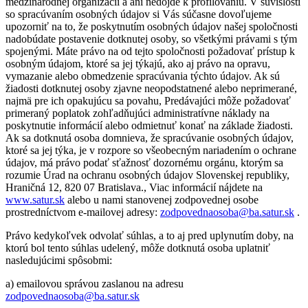
medzinárodnej organizácii a ani nedôjde k profilovaniu. V súvislosti
so spracúvaním osobných údajov si Vás súčasne dovoľujeme
upozorniť na to, že poskytnutím osobných údajov našej spoločnosti
nadobúdate postavenie dotknutej osoby, so všetkými právami s tým
spojenými. Máte právo na od tejto spoločnosti požadovať prístup k
osobným údajom, ktoré sa jej týkajú, ako aj právo na opravu,
vymazanie alebo obmedzenie spracúvania týchto údajov. Ak sú
žiadosti dotknutej osoby zjavne neopodstatnené alebo neprimerané,
najmä pre ich opakujúcu sa povahu, Predávajúci môže požadovať
primeraný poplatok zohľadňujúci administratívne náklady na
poskytnutie informácií alebo odmietnuť konať na základe žiadosti.
Ak sa dotknutá osoba domnieva, že spracúvanie osobných údajov,
ktoré sa jej týka, je v rozpore so všeobecným nariadením o ochrane
údajov, má právo podať sťažnosť dozornému orgánu, ktorým sa
rozumie Úrad na ochranu osobných údajov Slovenskej republiky,
Hraničná 12, 820 07 Bratislava., Viac informácií nájdete na
www.satur.sk
alebo u nami stanovenej zodpovednej osobe
prostredníctvom e-mailovej adresy:
zodpovednaosoba@ba.satur.sk
.
Právo kedykoľvek odvolať súhlas, a to aj pred uplynutím doby, na
ktorú bol tento súhlas udelený, môže dotknutá osoba uplatniť
nasledujúcimi spôsobmi:
a) emailovou správou zaslanou na adresu
zodpovednaosoba@ba.satur.sk