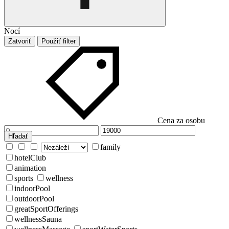
Nocí
Zatvoriť
Použiť filter
Cena za osobu
Hľadať
family
hotelClub
animation
sports
wellness
indoorPool
outdoorPool
greatSportOfferings
wellnessSauna