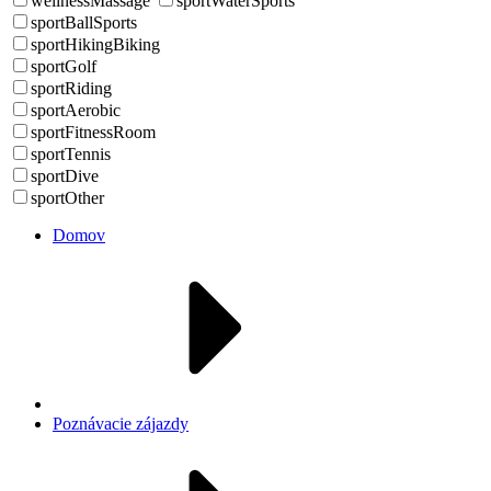
wellnessMassage
sportWaterSports
sportBallSports
sportHikingBiking
sportGolf
sportRiding
sportAerobic
sportFitnessRoom
sportTennis
sportDive
sportOther
Domov
Poznávacie zájazdy