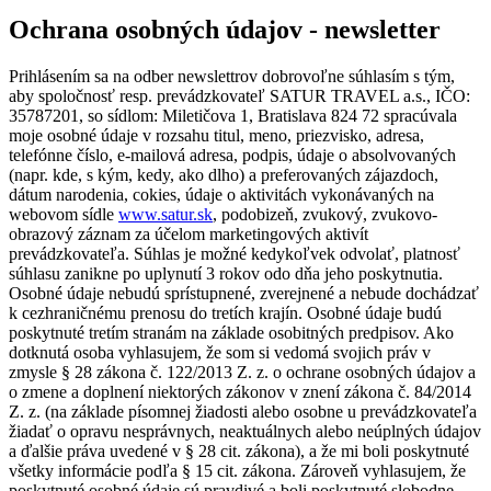
Ochrana osobných údajov - newsletter
Prihlásením sa na odber newslettrov dobrovoľne súhlasím s tým,
aby spoločnosť resp. prevádzkovateľ SATUR TRAVEL a.s., IČO:
35787201, so sídlom: Miletičova 1, Bratislava 824 72 spracúvala
moje osobné údaje v rozsahu titul, meno, priezvisko, adresa,
telefónne číslo, e-mailová adresa, podpis, údaje o absolvovaných
(napr. kde, s kým, kedy, ako dlho) a preferovaných zájazdoch,
dátum narodenia, cokies, údaje o aktivitách vykonávaných na
webovom sídle
www.satur.sk
, podobizeň, zvukový, zvukovo-
obrazový záznam za účelom marketingových aktivít
prevádzkovateľa. Súhlas je možné kedykoľvek odvolať, platnosť
súhlasu zanikne po uplynutí 3 rokov odo dňa jeho poskytnutia.
Osobné údaje nebudú sprístupnené, zverejnené a nebude dochádzať
k cezhraničnému prenosu do tretích krajín. Osobné údaje budú
poskytnuté tretím stranám na základe osobitných predpisov. Ako
dotknutá osoba vyhlasujem, že som si vedomá svojich práv v
zmysle § 28 zákona č. 122/2013 Z. z. o ochrane osobných údajov a
o zmene a doplnení niektorých zákonov v znení zákona č. 84/2014
Z. z. (na základe písomnej žiadosti alebo osobne u prevádzkovateľa
žiadať o opravu nesprávnych, neaktuálnych alebo neúplných údajov
a ďalšie práva uvedené v § 28 cit. zákona), a že mi boli poskytnuté
všetky informácie podľa § 15 cit. zákona. Zároveň vyhlasujem, že
poskytnuté osobné údaje sú pravdivé a boli poskytnuté slobodne.