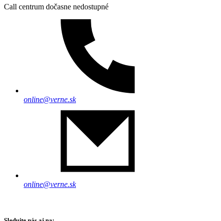
Call centrum dočasne nedostupné
online@verne.sk
online@verne.sk
Sledujte nás aj na: