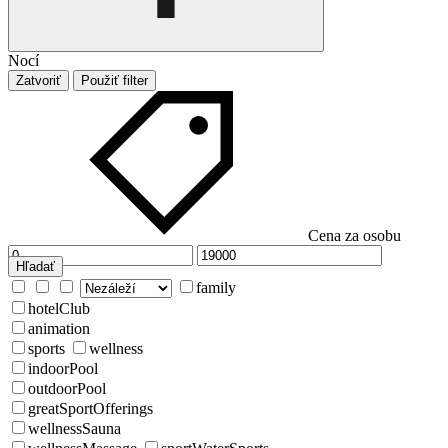
Nocí
Zatvoriť
Použiť filter
Cena za osobu
Hľadať
family
hotelClub
animation
sports
wellness
indoorPool
outdoorPool
greatSportOfferings
wellnessSauna