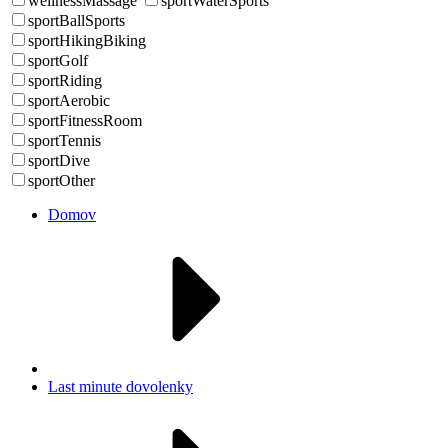
wellnessMassage
sportWaterSports
sportBallSports
sportHikingBiking
sportGolf
sportRiding
sportAerobic
sportFitnessRoom
sportTennis
sportDive
sportOther
Domov
Last minute dovolenky