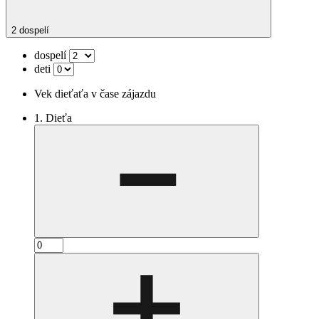
2 dospelí
dospelí
deti
Vek dieťaťa v čase zájazdu
1. Dieťa