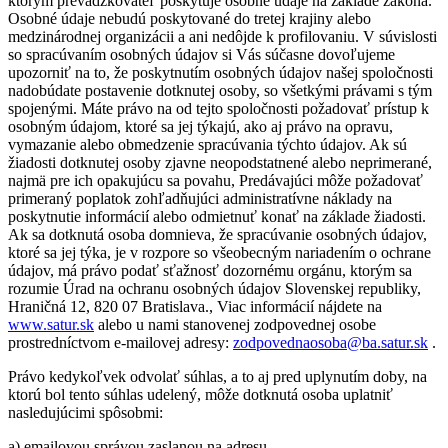
ktorým prevádzkovateľ poskytuje osobné údaje na základe zákona.
Osobné údaje nebudú poskytované do tretej krajiny alebo
medzinárodnej organizácii a ani nedôjde k profilovaniu. V súvislosti
so spracúvaním osobných údajov si Vás súčasne dovoľujeme
upozorniť na to, že poskytnutím osobných údajov našej spoločnosti
nadobúdate postavenie dotknutej osoby, so všetkými právami s tým
spojenými. Máte právo na od tejto spoločnosti požadovať prístup k
osobným údajom, ktoré sa jej týkajú, ako aj právo na opravu,
vymazanie alebo obmedzenie spracúvania týchto údajov. Ak sú
žiadosti dotknutej osoby zjavne neopodstatnené alebo neprimerané,
najmä pre ich opakujúcu sa povahu, Predávajúci môže požadovať
primeraný poplatok zohľadňujúci administratívne náklady na
poskytnutie informácií alebo odmietnuť konať na základe žiadosti.
Ak sa dotknutá osoba domnieva, že spracúvanie osobných údajov,
ktoré sa jej týka, je v rozpore so všeobecným nariadením o ochrane
údajov, má právo podať sťažnosť dozornému orgánu, ktorým sa
rozumie Úrad na ochranu osobných údajov Slovenskej republiky,
Hraničná 12, 820 07 Bratislava., Viac informácií nájdete na
www.satur.sk
alebo u nami stanovenej zodpovednej osobe
prostredníctvom e-mailovej adresy:
zodpovednaosoba@ba.satur.sk
.
Právo kedykoľvek odvolať súhlas, a to aj pred uplynutím doby, na
ktorú bol tento súhlas udelený, môže dotknutá osoba uplatniť
nasledujúcimi spôsobmi:
a) emailovou správou zaslanou na adresu