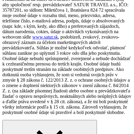
aby spoločnosť resp. prevádzkovateľ SATUR TRAVEL a.s., IČO:
35787201, so sídlom: Miletičova 1, Bratislava 824 72 spracúvala
moje osobné údaje v rozsahu titul, meno, priezvisko, adresa,
telefónne číslo, e-mailová adresa, podpis, údaje o absolvovaných
(napr. kde, s kým, kedy, ako dlho) a preferovaných zájazdoch,
dátum narodenia, cokies, údaje o aktivitách vykonávaných na
webovom sídle
www.satur.sk
, podobizeň, zvukový, zvukovo-
obrazový záznam za účelom marketingových aktivít
prevádzkovateľa. Súhlas je možné kedykoľvek odvolať, platnosť
súhlasu zanikne po uplynutí 3 rokov odo dňa jeho poskytnutia.
Osobné údaje nebudú sprístupnené, zverejnené a nebude dochádzať
k cezhraničnému prenosu do tretích krajín. Osobné údaje budú
poskytnuté tretím stranám na základe osobitných predpisov. Ako
dotknutá osoba vyhlasujem, že som si vedomá svojich práv v
zmysle § 28 zákona č. 122/2013 Z. z. o ochrane osobných údajov a
o zmene a doplnení niektorých zákonov v znení zákona č. 84/2014
Z. z. (na základe písomnej žiadosti alebo osobne u prevádzkovateľa
žiadať o opravu nesprávnych, neaktuálnych alebo neúplných údajov
a ďalšie práva uvedené v § 28 cit. zákona), a že mi boli poskytnuté
všetky informácie podľa § 15 cit. zákona. Zároveň vyhlasujem, že
poskytnuté osobné údaje sú pravdivé a boli poskytnuté slobodne.