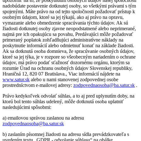
upozorniť na to, že poskytnutím osobných údajov našej spoločnosti
nadobúdate postavenie dotknutej osoby, so všetkými právami s tým
spojenými. Máte právo na od tejto spoločnosti požadovať prístup k
osobným údajom, ktoré sa jej týkajú, ako aj právo na opravu,
vymazanie alebo obmedzenie spracúvania týchto údajov. Ak sú
žiadosti dotknutej osoby zjavne neopodstatnené alebo neprimerané,
najmä pre ich opakujúcu sa povahu, Predávajúci môže požadovať
primeraný poplatok zohľadňujúci administratívne náklady na
poskytnutie informácií alebo odmietnuť konať na základe žiadosti.
Ak sa dotknutá osoba domnieva, že spracúvanie osobných údajov,
ktoré sa jej týka, je v rozpore so všeobecným nariadením o ochrane
údajov, má právo podať sťažnosť dozornému orgánu, ktorým sa
rozumie Úrad na ochranu osobných údajov Slovenskej republiky,
Hraničná 12, 820 07 Bratislava., Viac informácií nájdete na
www.satur.sk
alebo u nami stanovenej zodpovednej osobe
prostredníctvom e-mailovej adresy:
zodpovednaosoba@ba.satur.sk
.
Právo kedykoľvek odvolať súhlas, a to aj pred uplynutím doby, na
ktorú bol tento súhlas udelený, môže dotknutá osoba uplatniť
nasledujúcimi spôsobmi:
a) emailovou správou zaslanou na adresu
zodpovednaosoba@ba.satur.sk
b) zaslaním písomnej žiadosti na adresu sídla prevádzkovateľa s
uvedením textu „GDPR - odvolanie súhlasu“ na obálke.