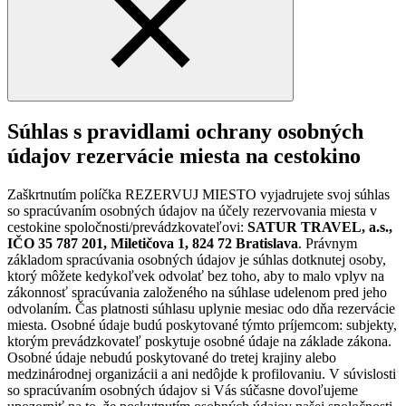
Súhlas s pravidlami ochrany osobných
údajov rezervácie miesta na cestokino
Zaškrtnutím políčka REZERVUJ MIESTO vyjadrujete svoj súhlas
so spracúvaním osobných údajov na účely rezervovania miesta v
cestokine spoločnosti/prevádzkovateľovi:
SATUR TRAVEL, a.s.,
IČO 35 787 201, Miletičova 1, 824 72 Bratislava
. Právnym
základom spracúvania osobných údajov je súhlas dotknutej osoby,
ktorý môžete kedykoľvek odvolať bez toho, aby to malo vplyv na
zákonnosť spracúvania založeného na súhlase udelenom pred jeho
odvolaním. Čas platnosti súhlasu uplynie mesiac odo dňa rezervácie
miesta. Osobné údaje budú poskytované týmto príjemcom: subjekty,
ktorým prevádzkovateľ poskytuje osobné údaje na základe zákona.
Osobné údaje nebudú poskytované do tretej krajiny alebo
medzinárodnej organizácii a ani nedôjde k profilovaniu. V súvislosti
so spracúvaním osobných údajov si Vás súčasne dovoľujeme