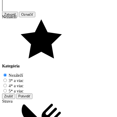
Zatvoriť
Označiť
Nezáleží
Kategória
Nezáleží
3* a viac
4* a viac
5* a viac
Zrušiť
Potvrdiť
Strava