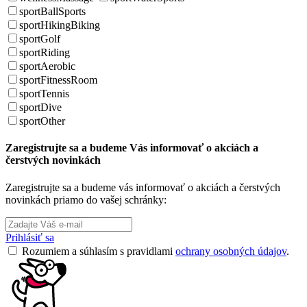
sportBallSports
sportHikingBiking
sportGolf
sportRiding
sportAerobic
sportFitnessRoom
sportTennis
sportDive
sportOther
Zaregistrujte sa a budeme Vás informovať o akciách a
čerstvých novinkách
Zaregistrujte sa a budeme vás informovať o akciách a čerstvých
novinkách priamo do vašej schránky:
Prihlásiť sa
Rozumiem a súhlasím s pravidlami
ochrany osobných údajov
.