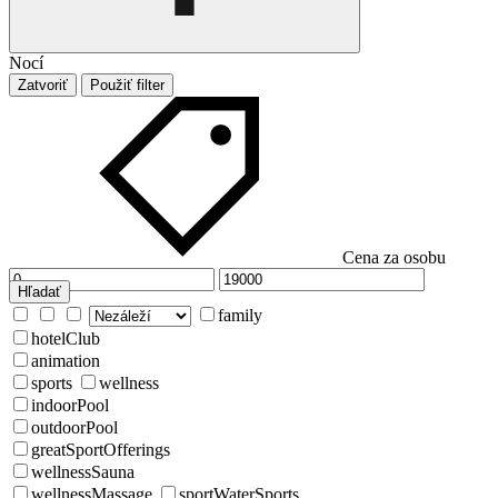
Nocí
Zatvoriť
Použiť filter
Cena za osobu
Hľadať
family
hotelClub
animation
sports
wellness
indoorPool
outdoorPool
greatSportOfferings
wellnessSauna
wellnessMassage
sportWaterSports