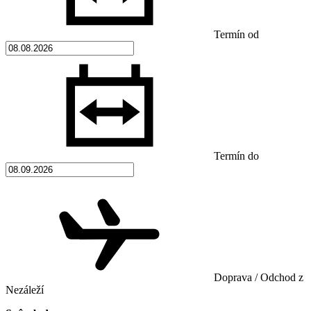
Termín od
Termín do
Doprava / Odchod z
Nezáleží